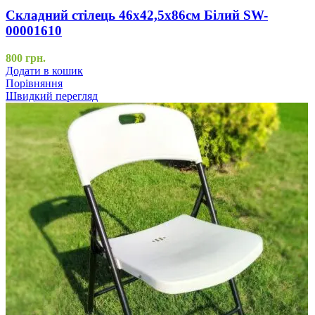
Складний стілець 46х42,5х86см Білий SW-
00001610
800
грн.
Додати в кошик
Порівняння
Швидкий перегляд