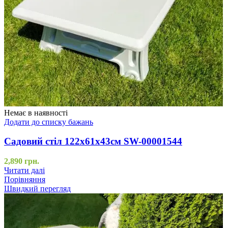
Немає в наявності
Додати до списку бажань
Садовий стіл 122х61х43см SW-00001544
2,890
грн.
Читати далі
Порівняння
Швидкий перегляд