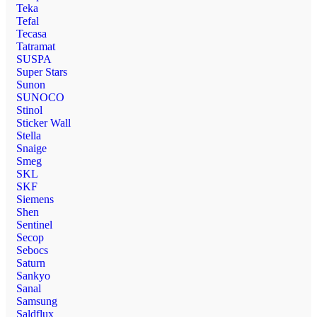
Teka
Tefal
Tecasa
Tatramat
SUSPA
Super Stars
Sunon
SUNOCO
Stinol
Sticker Wall
Stella
Snaige
Smeg
SKL
SKF
Siemens
Shen
Sentinel
Secop
Sebocs
Saturn
Sankyo
Sanal
Samsung
Saldflux