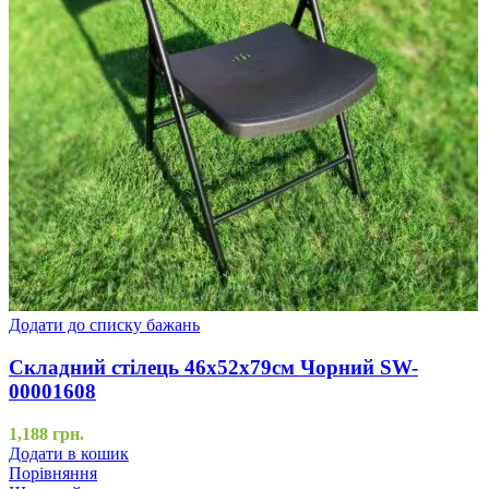
Додати до списку бажань
Складний стілець 46х52х79см Чорний SW-
00001608
1,188
грн.
Додати в кошик
Порівняння