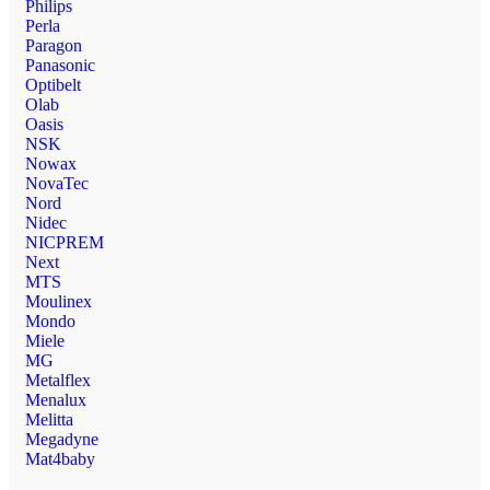
Philips
Perla
Paragon
Panasonic
Optibelt
Olab
Oasis
NSK
Nowax
NovaTec
Nord
Nidec
NICPREM
Next
MTS
Moulinex
Mondo
Miele
MG
Metalflex
Menalux
Melitta
Megadyne
Mat4baby