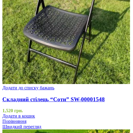
Додати до списку бажань
Складний стілець “Соти” SW-00001548
1,520
грн.
Додати в кошик
Порівняння
Швидкий перегляд