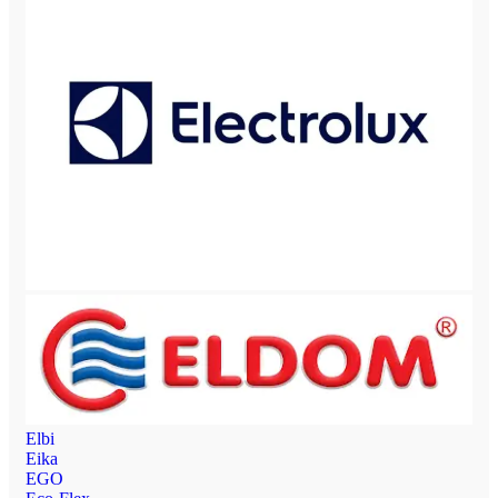
Elbi
Eika
EGO