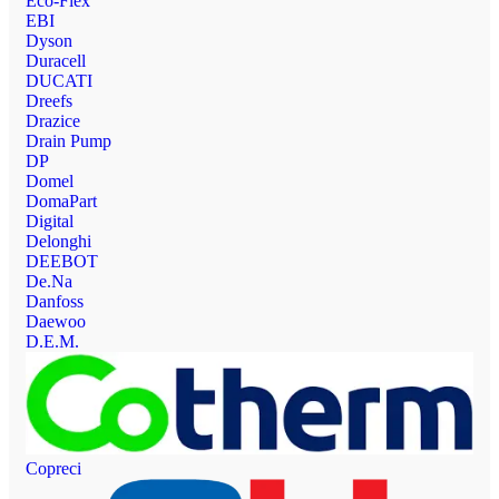
Eco-Flex
EBI
Dyson
Duracell
DUCATI
Dreefs
Drazice
Drain Pump
DP
Domel
DomaPart
Digital
Delonghi
DEEBOT
De.Na
Danfoss
Daewoo
D.E.M.
Copreci