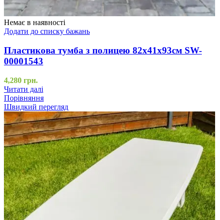
Немає в наявності
Додати до списку бажань
Пластикова тумба з полицею 82х41х93см SW-
00001543
4,280
грн.
Читати далі
Порівняння
Швидкий перегляд