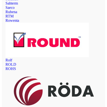
Sahterm
Saeco
Rubena
RTM
Rowenta
Rolf
ROLD
ROHS