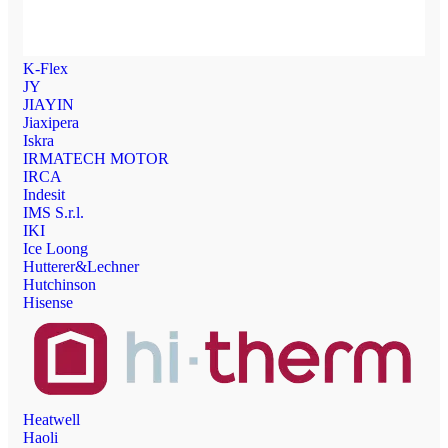
K-Flex
JY
JIAYIN
Jiaxipera
Iskra
IRMATECH MOTOR
IRCA
Indesit
IMS S.r.l.
IKI
Ice Loong
Hutterer&Lechner
Hutchinson
Hisense
Heatwell
Haoli