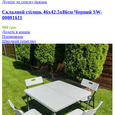
Додати до списку бажань
Складной стілець 46х42,5х86см Чорний SW-
00001611
900
грн.
Додати в кошик
Порівняння
Швидкий перегляд