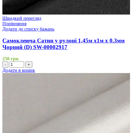
Швидкий перегляд
Порівняння
Додати до списку бажань
Самоклеюча Сатин у рулоні 1,45м х1м х 0.3мм
Чорний (D) SW-00002917
250
грн.
-
+
Додати в кошик