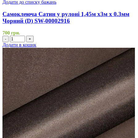
Додати до списку бажань
Самоклеюча Сатин у рулоні 1,45м х3м х 0.3мм
Чорний (D) SW-00002916
700
грн.
-
+
Додати в кошик