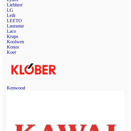
Liebherr
LG
Leili
LEETO
Laurastar
Laco
Krups
Koolwen
Konos
Koer
Kenwood