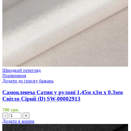
Швидкий перегляд
Порівняння
Додати до списку бажань
Самоклеюча Сатин у рулоні 1,45м х3м х 0.3мм
Світло Сірий (D) SW-00002913
700
грн.
-
+
Додати в кошик