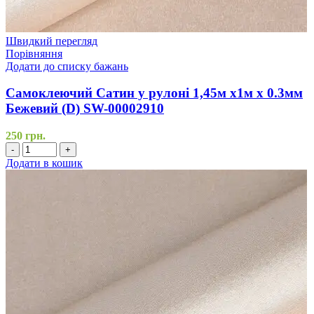
Швидкий перегляд
Порівняння
Додати до списку бажань
Самоклеючий Сатин у рулоні 1,45м х1м х 0.3мм
Бежевий (D) SW-00002910
250
грн.
-
+
Додати в кошик