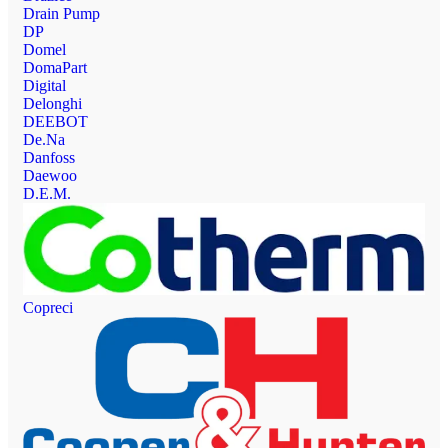
Drain Pump
DP
Domel
DomaPart
Digital
Delonghi
DEEBOT
De.Na
Danfoss
Daewoo
D.E.M.
Copreci