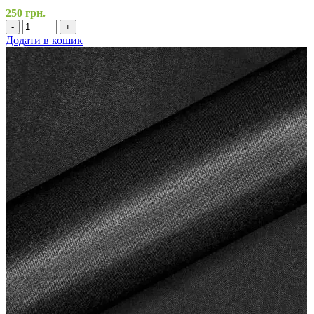
250
грн.
-
+
Додати в кошик