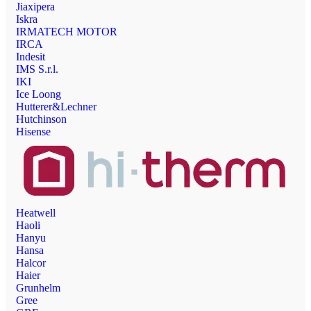
Jiaxipera
Iskra
IRMATECH MOTOR
IRCA
Indesit
IMS S.r.l.
IKI
Ice Loong
Hutterer&Lechner
Hutchinson
Hisense
Heatwell
Haoli
Hanyu
Hansa
Halcor
Haier
Grunhelm
Gree