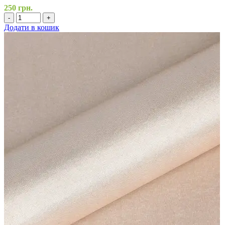
250
грн.
-
+
Додати в кошик