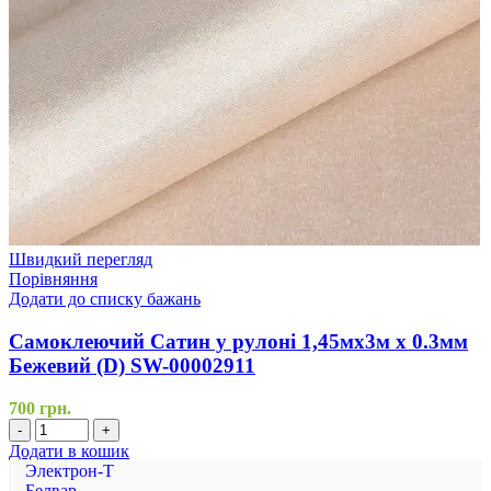
Швидкий перегляд
Порівняння
Додати до списку бажань
Самоклеючий Сатин у рулоні 1,45мх3м х 0.3мм
Бежевий (D) SW-00002911
700
грн.
-
+
Додати в кошик
Электрон-Т
Белвар