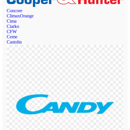
Concore
ClimaxOrange
Cima
Ciarko
CFW
Ceme
Castolin