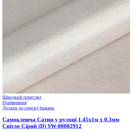
Швидкий перегляд
Порівняння
Додати до списку бажань
Самоклеюча Сатин у рулоні 1.45х1м х 0.3мм
Світло Сірий (D) SW-00002912