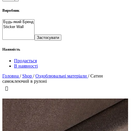
Виробник
Застосувати
Наявність
Продається
В наявності
Головна
/
Shop
/
Оздоблювальні матеріали
/
Сатин
самоклеючий в рулоні