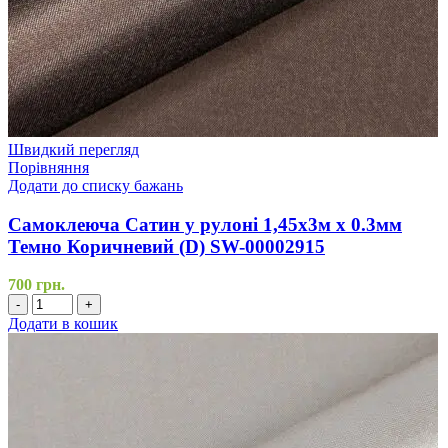
Швидкий перегляд
Порівняння
Додати до списку бажань
Самоклеюча Сатин у рулоні 1,45х3м х 0.3мм
Темно Коричневий (D) SW-00002915
700
грн.
-
+
Додати в кошик