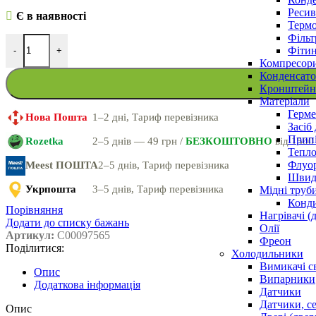
Ресив
Є в наявності
Термо
Фільт
Фітин
-
+
Компресор
Конденсато
Кронштейни
Матеріали
Герме
Нова Пошта
1–2 дні, Тариф перевізника
Засіб
Прип
Rozetka
2–5 днів — 49 грн /
БЕЗКОШТОВНО
від 1500
Тепло
Флуо
Meest ПОШТА
2–5 днів, Тариф перевізника
Швидк
Укрпошта
3–5 днів, Тариф перевізника
Мідні труб
Конди
Порівняння
Нагрівачі (
Додати до списку бажань
Олії
Артикул:
C00097565
Фреон
Поділитися:
Холодильники
Вимикачі с
Опис
Випарники
Додаткова інформація
Датчики
Датчики, с
Опис