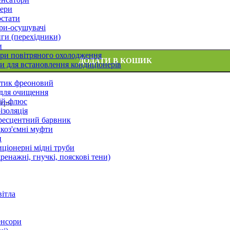
ери
стати
ри-осушувачі
ги (перехідники)
и
ри повітряного охолодження
ДОДАТИ В КОШИК
 для встановлення кондиціонерів
тик фреоновий
 для очищення
ій-флюс
 грн
ізоляція
ресцентний барвник
оз'ємні муфти
и
ціонерні мідні труби
дренажні, гнучкі, пояскові тени)
вітла
енсори