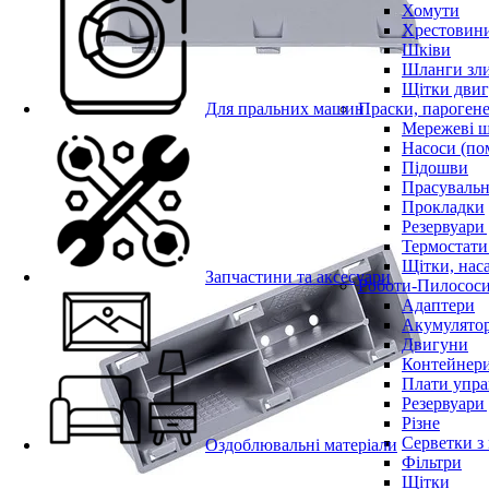
Хомути
Хрестовин
Шківи
Шланги зли
Щітки двиг
Для пральних машин
Праски, парогене
Мережеві 
Насоси (по
Підошви
Прасувальн
Прокладки
Резервуари
Термостати
Щітки, нас
Запчастини та аксесуари
Роботи-Пилосос
Адаптери
Акумулято
Двигуни
Контейнери
Плати упра
Резервуари
Різне
Серветки з
Оздоблювальні матеріали
Фільтри
Щітки