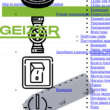
ТЕНи для д
Skip to navigation
Skip to main content
ТЕНи та сп
Термопари
Гумові ущільнювачі
Термостати
Тримачі ск
Ущільнювач
Ущільнювач
Форсунки
Побутова хімія
Посудомийні ма
Вимикачі
Замок двер
Запобіжні клапани (клапани ти
Іонізатори 
Клапани по
Колесо (ро
Корзини
Крильчатки
Модулі (пл
Насоси (по
Ніжки
Патрубки
Вимикачі
Петлі двер
Пружини д
Реле рівня 
Різне