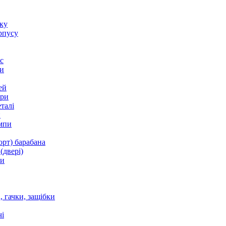
оку
рпусу
с
и
ей
ори
талі
и
мпи
орт) барабана
(двері)
ки
 гачки, защібки
і