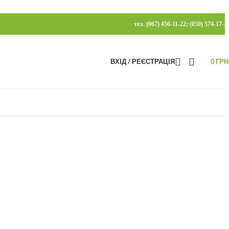
тел. (067) 456-11-22; (050) 574-17-2
ВХІД / РЕЄСТРАЦІЯ
0
ГРН