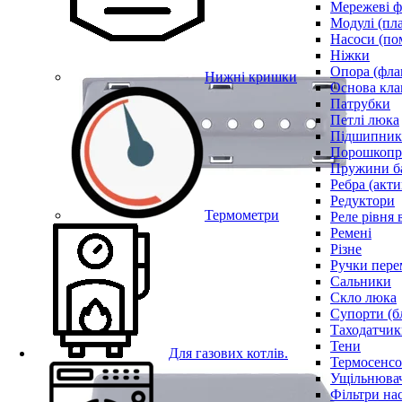
Мережеві ф
Модулі (пл
Насоси (по
Ніжки
Опора (фла
Нижні кришки
Основа кла
Патрубки
Петлі люка
Підшипни
Порошкопри
Пружини б
Ребра (акти
Редуктори
Термометри
Реле рівня 
Ремені
Різне
Ручки пере
Сальники
Скло люка
Супорти (б
Таходатчик
Тени
Для газових котлів.
Термосенс
Ущільнювач
Фільтри на