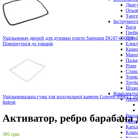
Двигу
Осьов
Танге
Інструмент
Ваги
Гребі
Дрена
Ущільнювач дверей для духовки плити Samsung DG97-00019E
Елект
Повернутися до товарів
Крани
Маном
Паль
Різне
Станц
Терм
Трубо
Шлан
Комплекту
Ущільнювальна гума для холодильної камери Gorenje 696012 1
Авто
Indesit
Активатор, ребро барабана
Випар
Дрена
Капіл
Клап
395
грн.
Конд