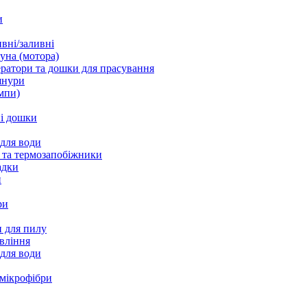
и
вні/заливні
уна (мотора)
ратори та дошки для прасування
шнури
мпи)
і дошки
 для води
 та термозапобіжники
адки
и
ри
 для пилу
вління
 для води
 мікрофібри