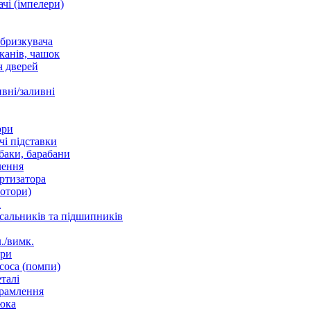
чі (імпелери)
збризкувача
канів, чашок
 дверей
вні/заливні
ори
і підставки
баки, барабани
лення
ртизатора
отори)
а
 сальників та підшипників
./вимк.
ори
соса (помпи)
талі
рамлення
юка