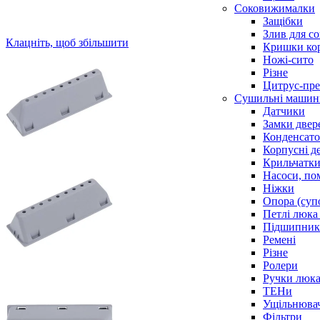
Соковижималки
Защібки
Злив для с
Клацніть, щоб збільшити
Кришки ко
Ножі-сито
Різне
Цитрус-пре
Сушильні машин
Датчики
Замки двер
Конденсат
Корпусні де
Крильчатк
Насоси, по
Ніжки
Опора (суп
Петлі люка 
Підшипни
Ремені
Різне
Ролери
Ручки люка,
ТЕНи
Ущільнювач
Фільтри