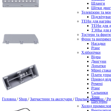
Шланги
Щітки двиг
Телевізори та мо
Підсвічува
ТЕНи для нагріва
ТЕНи для д
ТЭНы для 
Тостери та фрит
Фени та випрямля
Насадки
Різне
Хлібопічки
Відра
Двигуни
Лопатки
Мірні стак
Плати упра
Привод від
Ремені
Різне
Сальники
Тени
Головна
/
Shop
/
Запчастини та аксесуари
/
Пральні машини
/
Ре
Шестерні
Холод промисло
Вентилятор