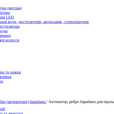
уна (мотора)
нітори
ння LED
ння води, дистиляторів, автоклавів, стерилізаторів
истилятора
воды
юрниці
чі волосся
ани та ложки
вління
ра
бра (активатори) барабана
/
Активатор, ребро барабана для прал
вий
и та двигуни