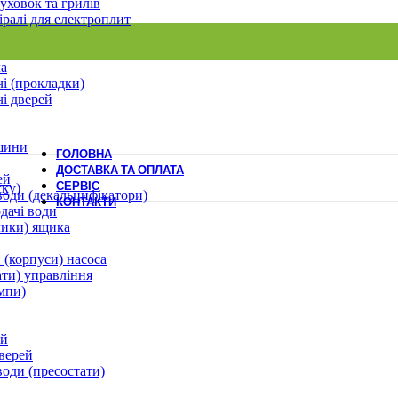
уховок та грилів
іралі для електроплит
ла
і (прокладки)
і дверей
шини
ГОЛОВНА
ДОСТАВКА ТА ОПЛАТА
ей
СЕРВІС
ску)
води (декальцифікатори)
КОНТАКТИ
дачі води
лики) ящика
 (корпуси) насоса
ати) управління
мпи)
ей
верей
води (пресостати)