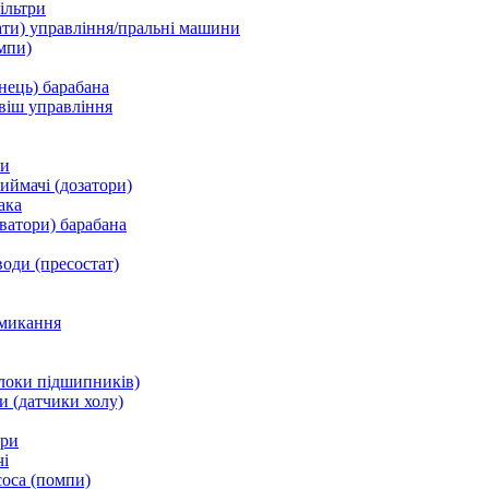
ільтри
ати) управління/пральні машини
мпи)
нець) барабана
віш управління
ки
ймачі (дозатори)
ака
ватори) барабана
води (пресостат)
микання
локи підшипників)
и (датчики холу)
ори
і
соса (помпи)