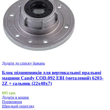
Додати до списку бажань
Блок підшипників для вертикальної пральної
машини Candy COD.092 EBI (металевий) 6203-
2Z + сальник (22x40x7)
695
грн.
Додати в кошик
Порівняння
Швидкий перегляд