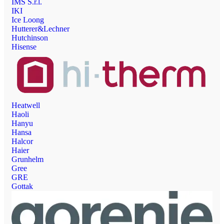
IMS S.r.l.
IKI
Ice Loong
Hutterer&Lechner
Hutchinson
Hisense
Heatwell
Haoli
Hanyu
Hansa
Halcor
Haier
Grunhelm
Gree
GRE
Gottak