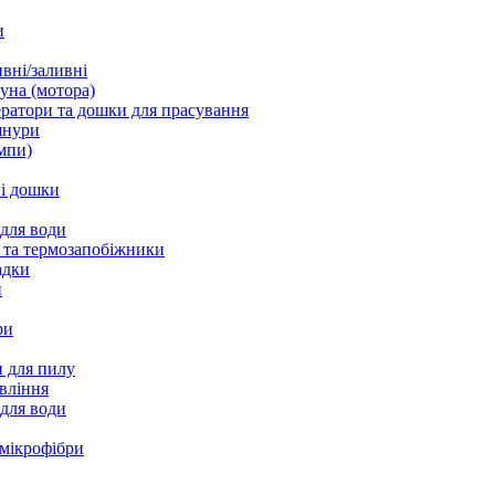
и
вні/заливні
уна (мотора)
ратори та дошки для прасування
шнури
мпи)
і дошки
 для води
 та термозапобіжники
адки
и
ри
 для пилу
вління
 для води
 мікрофібри