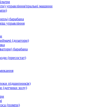
ільтри
ати) управління/пральні машини
мпи)
нець) барабана
віш управління
ки
ймачі (дозатори)
ака
ватори) барабана
води (пресостат)
микання
локи підшипників)
и (датчики холу)
ори
і
соса (помпи)