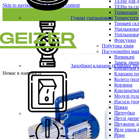
ТЕНи для д
Skip to navigation
Skip to main content
ТЕНи та сп
Термопари
Гумові ущільнювачі
Термостати
Тримачі ск
Ущільнювач
Ущільнювач
Форсунки
Побутова хімія
Посудомийні ма
Вимикачі
Замок двер
Запобіжні клапани (клапани ти
Іонізатори 
Немає в наявності
Клапани по
Колесо (ро
Корзини
Крильчатки
Модулі (пл
Насоси (по
Ніжки
Патрубки
Вимикачі
Петлі двер
Пружини д
Реле рівня 
Різне