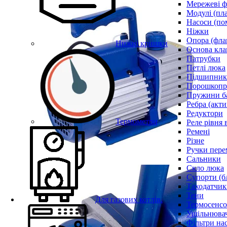
Мережеві ф
Модулі (пл
Насоси (по
Ніжки
Опора (фла
Нижні кришки
Основа кла
Патрубки
Петлі люка
Підшипни
Порошкопри
Пружини б
Ребра (акти
Редуктори
Термометри
Реле рівня 
Ремені
Різне
Ручки пере
Сальники
Скло люка
Супорти (б
Таходатчик
Тени
Для газових котлів.
Термосенс
Ущільнювач
Фільтри на