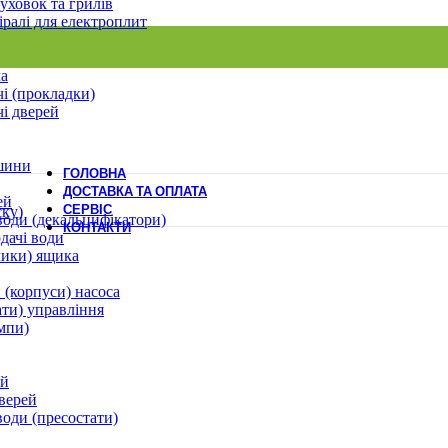
уховок та грилів
іралі для електроплит
ла
і (прокладки)
і дверей
шини
ГОЛОВНА
ДОСТАВКА ТА ОПЛАТА
ей
СЕРВІС
ску)
води (декальцифікатори)
КОНТАКТИ
дачі води
лики) ящика
 (корпуси) насоса
ати) управління
мпи)
ей
верей
води (пресостати)