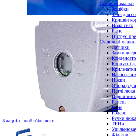
Соковижималки
Защібки
Злив для с
Кришки ко
Ножі-сито
Різне
Цитрус-пре
Сушильні машин
Датчики
Замки двер
Конденсат
Корпусні де
Крильчатк
Насоси, по
Ніжки
Опора (суп
Петлі люка 
Підшипни
Ремені
Різне
Ролери
Ручки люка,
Клацніть, щоб збільшити
ТЕНи
Ущільнювач
Фільтри