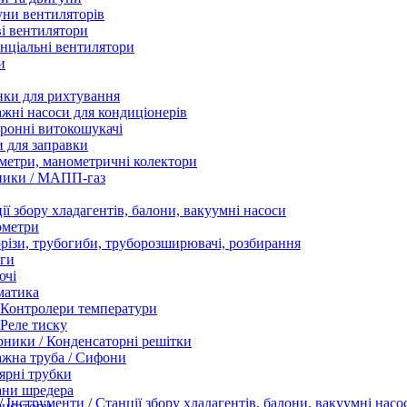
ни вентиляторів
і вентилятори
нціальні вентилятори
и
нки для рихтування
жні насоси для кондиціонерів
ронні витокошукачі
 для заправки
етри, манометричні колектори
ники / МАПП-газ
ії збору хладагентів, балони, вакуумні насоси
ометри
різи, трубогиби, труборозширювачі, розбирання
ги
ючі
матика
Контролери температури
Реле тиску
ники / Конденсаторні решітки
жна труба / Сифони
ярні трубки
ани шредера
/
Інструменти
/
Станції збору хладагентів, балони, вакуумні нас
енсатори