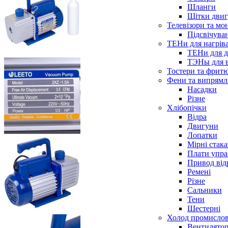
Шланги
Щітки двиг
Телевізори та мо
Підсвічува
ТЕНи для нагріва
ТЕНи для д
ТЭНы для 
Тостери та фрит
Фени та випрямля
Насадки
Різне
Хлібопічки
Відра
Двигуни
Лопатки
Мірні стак
Плати упра
Привод від
Ремені
Різне
Сальники
Тени
Шестерні
Холод промисло
Вентилятор