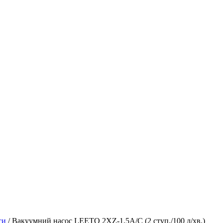
оси
/
Вакуумний насос LEETO 2XZ-1,5A/C (2 ступ./100 л/хв.)