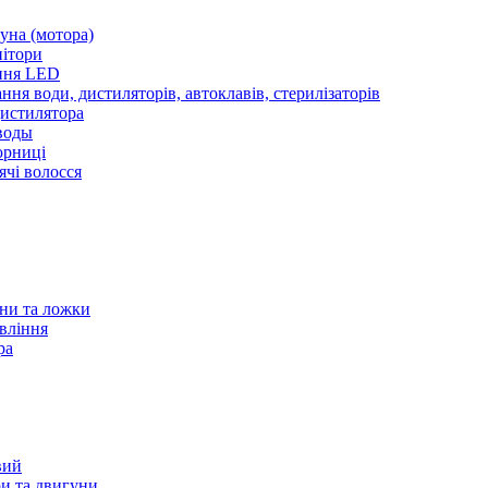
уна (мотора)
нітори
ння LED
ння води, дистиляторів, автоклавів, стерилізаторів
истилятора
воды
юрниці
чі волосся
ани та ложки
вління
ра
вий
и та двигуни