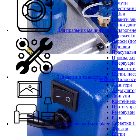
Хомути
Хрестовин
Шківи
Шланги зли
Щітки двиг
Для пральних машин
Праски, парогене
Мережеві 
Насоси (по
Підошви
Прасувальн
Прокладки
Резервуари
Термостати
Щітки, нас
Запчастини та аксесуари
Роботи-Пилосос
Адаптери
Акумулято
Двигуни
Контейнери
Плати упра
Резервуари
Різне
Серветки з
Оздоблювальні матеріали
Фільтри
Щітки