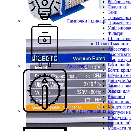
Розбризкува
Сальники
Тени
Тримачі ро
Лампочки індикації
Тримачі ста
Ущільнювач
Фільтри
Шланги зли
Пральні машини
Аксесуари
Амортизат
Амортизуюч
Баки, напів
Аксесуари
Болти кріп
Втулки амо
Двигуни (м
Замки люк
Змазки для
Клапани
Кнопки вкл
Конденсат
Ручки регулювання
Корпуси на
Корпусні де
Люки та об
Манжети л