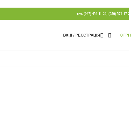
тел. (067) 456-11-22; (050) 574-17-2
ВХІД / РЕЄСТРАЦІЯ
0
ГРН