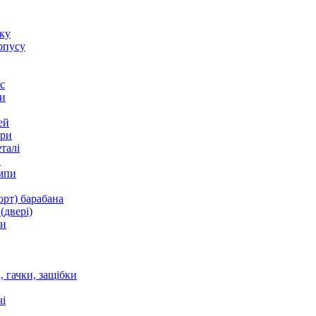
оку
рпусу
с
и
ей
ори
талі
и
мпи
орт) барабана
(двері)
ки
 гачки, защібки
і