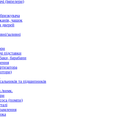
чі (імпелери)
збризкувача
канів, чашок
 дверей
вні/заливні
ори
і підставки
баки, барабани
лення
ртизатора
отори)
а
 сальників та підшипників
./вимк.
ори
соса (помпи)
талі
рамлення
юка