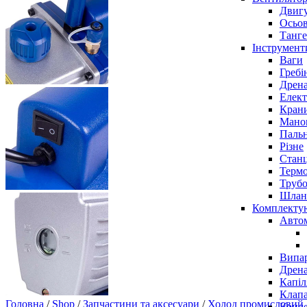
Двигу
Осьов
Танге
Інструмент
Ваги
Гребі
Дрена
Елект
Крани
Маном
Паль
Різне
Станц
Терм
Трубо
Шлан
Комплекту
Авто
Випар
Дрена
Капіл
Клап
Головна
/
Shop
/
Запчастини та аксесуари
/
Холод промисловий
Конд