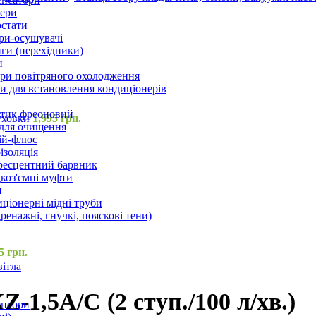
ери
стати
ри-осушувачі
ги (перехідники)
и
ри повітряного охолодження
 для встановлення кондиціонерів
тик фреоновий
духовки
1,995
грн.
 для очищення
ій-флюс
ізоляція
ресцентний барвник
оз'ємні муфти
и
ціонерні мідні труби
дренажні, гнучкі, пояскові тени)
5
грн.
вітла
1,5A/C (2 ступ./100 л/хв.)
енсори