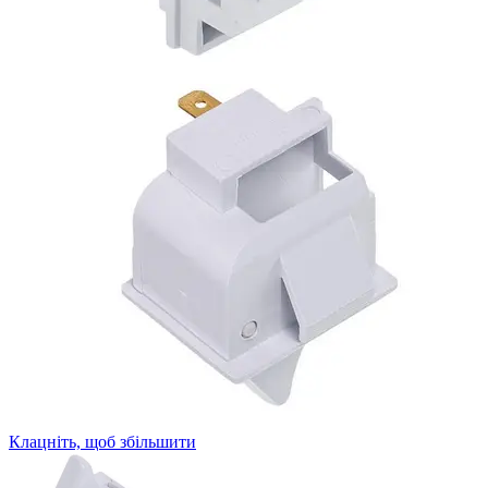
Клацніть, щоб збільшити