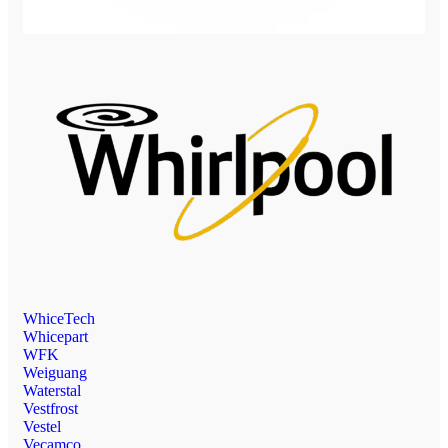
WhiceTech
Whicepart
WFK
Weiguang
Waterstal
Vestfrost
Vestel
Vecamco