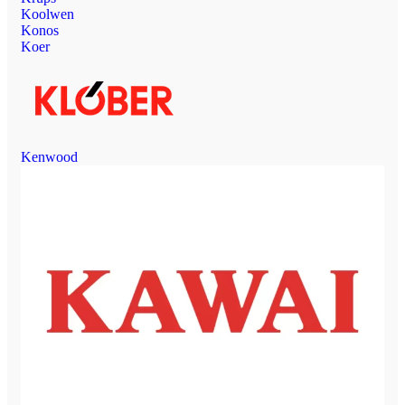
Koolwen
Konos
Koer
Kenwood