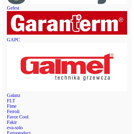
Gefest
GAPC
Galanz
FLT
Fime
Ferroli
Favor Cool
Fakir
eva-solo
Europroduct