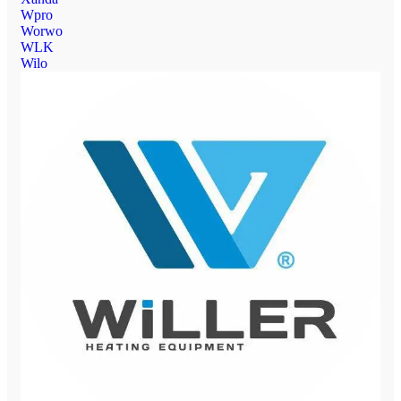
Wpro
Worwo
WLK
Wilo