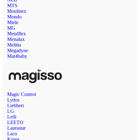
MTS
Moulinex
Mondo
Miele
MG
Metalflex
Menalux
Melitta
Megadyne
Mat4baby
Magic Control
Lydos
Liebherr
LG
Leili
LEETO
Laurastar
Laco
Krups