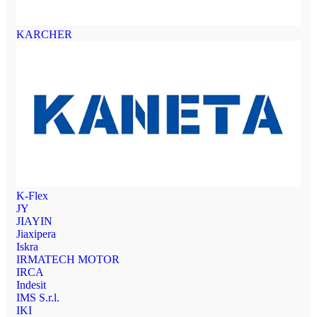
KARCHER
K-Flex
JY
JIAYIN
Jiaxipera
Iskra
IRMATECH MOTOR
IRCA
Indesit
IMS S.r.l.
IKI