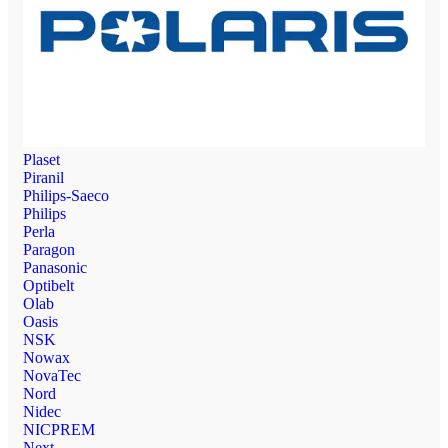
Plaset
Piranil
Philips-Saeco
Philips
Perla
Paragon
Panasonic
Optibelt
Olab
Oasis
NSK
Nowax
NovaTec
Nord
Nidec
NICPREM
Next