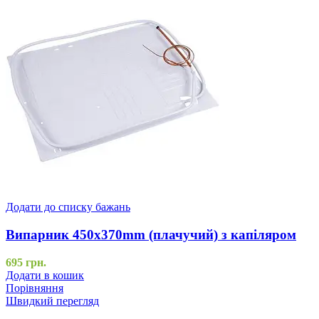
Додати до списку бажань
Випарник 450x370mm (плачучий) з капіляром
695
грн.
Додати в кошик
Порівняння
Швидкий перегляд