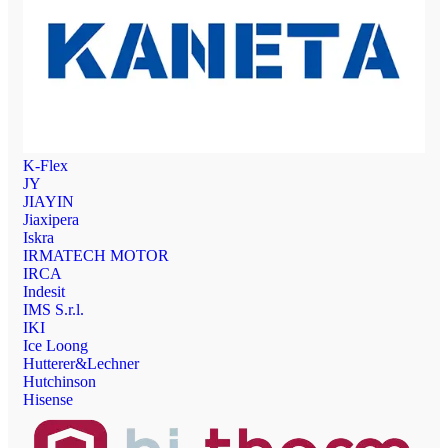
K-Flex
JY
JIAYIN
Jiaxipera
Iskra
IRMATECH MOTOR
IRCA
Indesit
IMS S.r.l.
IKI
Ice Loong
Hutterer&Lechner
Hutchinson
Hisense