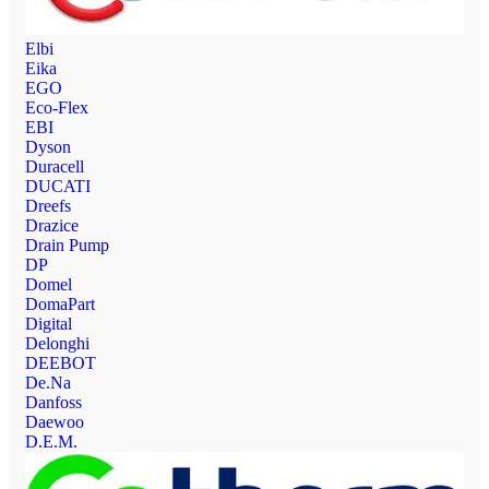
Elbi
Eika
EGO
Eco-Flex
EBI
Dyson
Duracell
DUCATI
Dreefs
Drazice
Drain Pump
DP
Domel
DomaPart
Digital
Delonghi
DEEBOT
De.Na
Danfoss
Daewoo
D.E.M.