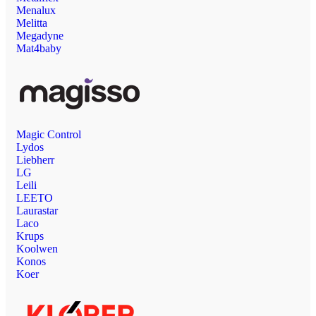
Menalux
Melitta
Megadyne
Mat4baby
Magic Control
Lydos
Liebherr
LG
Leili
LEETO
Laurastar
Laco
Krups
Koolwen
Konos
Koer