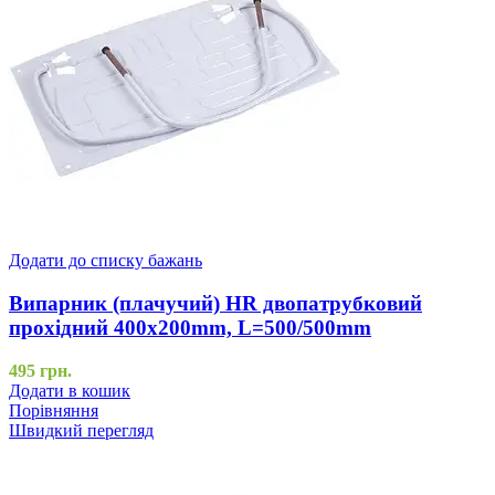
Додати до списку бажань
Випарник (плачучий) HR двопатрубковий
прохідний 400x200mm, L=500/500mm
495
грн.
Додати в кошик
Порівняння
Швидкий перегляд