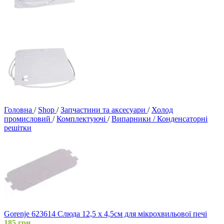
Головна
/
Shop
/
Запчастини та аксесуари
/
Холод
промисловий
/
Комплектуючі
/
Випарники / Конденсаторні
решітки
Gorenje 623614 Слюда 12,5 x 4,5см для мікрохвильової печі
185
грн.