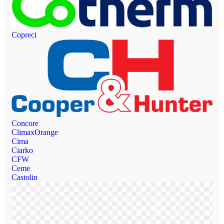
Copreci
Concore
ClimaxOrange
Cima
Ciarko
CFW
Ceme
Castolin