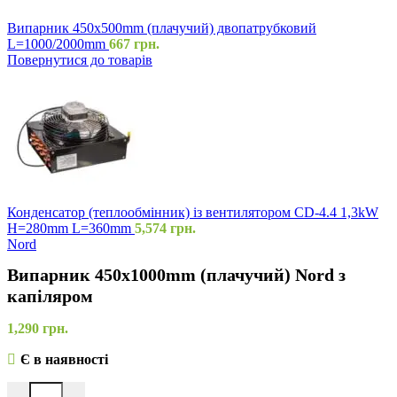
Випарник 450x500mm (плачучий) двопатрубковий
L=1000/2000mm
667
грн.
Повернутися до товарів
Конденсатор (теплообмінник) із вентилятором CD-4.4 1,3kW
H=280mm L=360mm
5,574
грн.
Nord
Випарник 450x1000mm (плачучий) Nord з
капіляром
1,290
грн.
Є в наявності