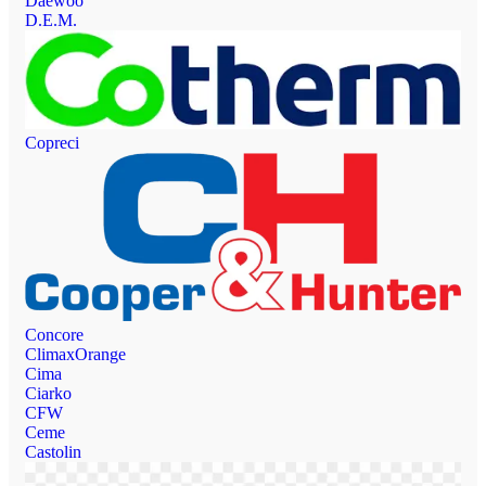
Daewoo
D.E.M.
Copreci
Concore
ClimaxOrange
Cima
Ciarko
CFW
Ceme
Castolin