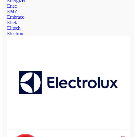
Energizer
Enec
EMZ
Embraco
Eltek
Elitech
Electron