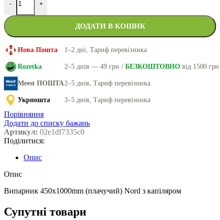
-
+
ДОДАТИ В КОШИК
Нова Пошта
1–2 дні, Тариф перевізника
Rozetka
2–5 днів — 49 грн /
БЕЗКОШТОВНО
від 1500 грн
Meest ПОШТА
2–5 днів, Тариф перевізника
Укрпошта
3–5 днів, Тариф перевізника
Порівняння
Додати до списку бажань
Артикул:
02e1df7335c0
Поділитися:
Опис
Опис
Випарник 450x1000mm (плачучий) Nord з капіляром
Супутні товари