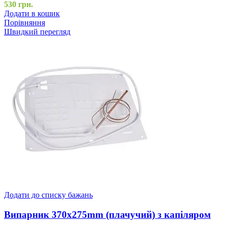
530
грн.
Додати в кошик
Порівняння
Швидкий перегляд
Додати до списку бажань
Випарник 370x275mm (плачучий) з капіляром