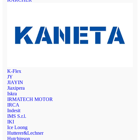
K-Flex
JY
JIAYIN
Jiaxipera
Iskra
IRMATECH MOTOR
IRCA
Indesit
IMS S.r.l.
IKI
Ice Loong
Hutterer&Lechner
Hutchinson