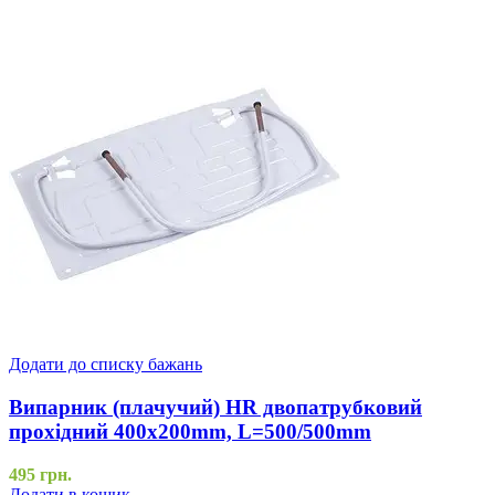
Додати до списку бажань
Випарник (плачучий) HR двопатрубковий
прохідний 400x200mm, L=500/500mm
495
грн.
Додати в кошик