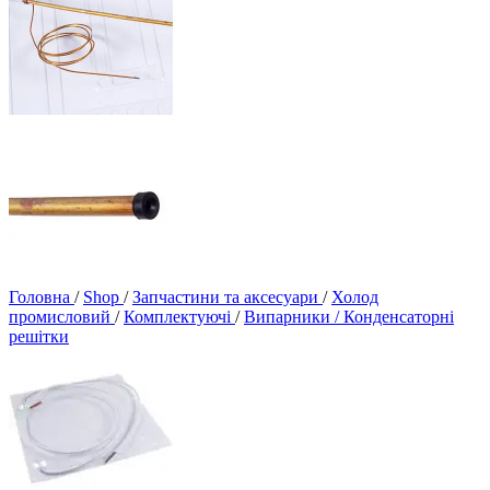
Головна
/
Shop
/
Запчастини та аксесуари
/
Холод
промисловий
/
Комплектуючі
/
Випарники / Конденсаторні
решітки