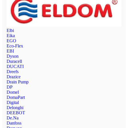
Elbi
Eika
EGO
Eco-Flex
EBI
Dyson
Duracell
DUCATI
Dreefs
Drazice
Drain Pump
DP
Domel
DomaPart
Digital
Delonghi
DEEBOT
De.Na
Danfoss