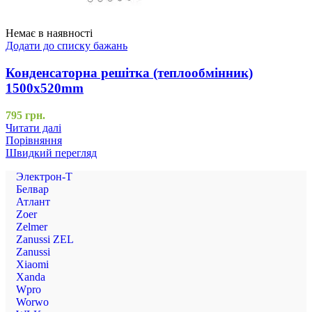
Немає в наявності
Додати до списку бажань
Конденсаторна решітка (теплообмінник)
1500x520mm
795
грн.
Читати далі
Порівняння
Швидкий перегляд
Электрон-Т
Белвар
Атлант
Zoer
Zelmer
Zanussi ZEL
Zanussi
Xiaomi
Xanda
Wpro
Worwo