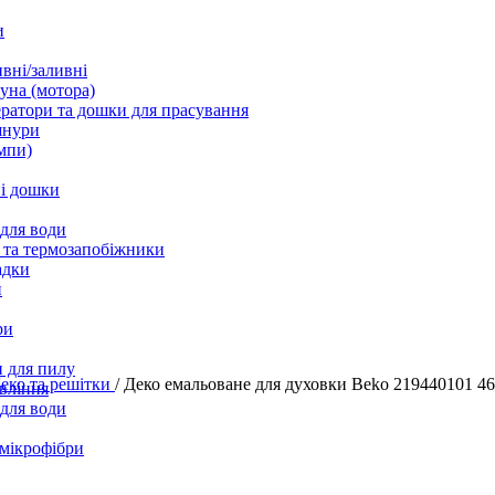
и
вні/заливні
уна (мотора)
ратори та дошки для прасування
шнури
мпи)
і дошки
 для води
 та термозапобіжники
адки
и
ри
 для пилу
еко та решітки
/
Деко емальоване для духовки Beko 219440101 
вління
 для води
 мікрофібри