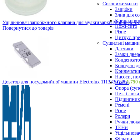
Соковижималки
Защібки
Злив для с
Кришки ко
Ущільнювач запобіжного клапана для мультиварки Moulinex S
Ножі-сито
Повернутися до товарів
Різне
Цитрус-пре
Сушильні машин
Датчики
Замки двер
Конденсат
Корпусні де
Крильчатк
Насоси, по
Дозатор для посудомийної машини Electrolux 1113330128
1,750
Ніжки
Опора (суп
Петлі люка 
Підшипни
Ремені
Різне
Ролери
Ручки люка,
ТЕНи
Ущільнювач
Фільтри