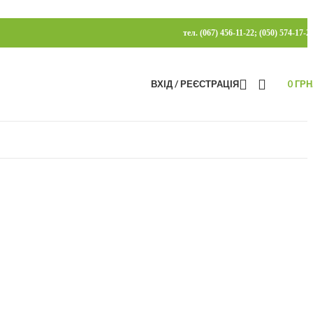
тел. (067) 456-11-22; (050) 574-17-2
ВХІД / РЕЄСТРАЦІЯ
0
ГРН