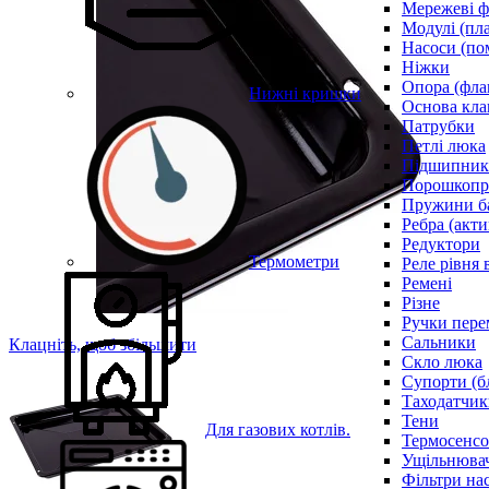
Мережеві ф
Модулі (пл
Насоси (по
Ніжки
Опора (фла
Нижні кришки
Основа кла
Патрубки
Петлі люка
Підшипни
Порошкопри
Пружини б
Ребра (акти
Редуктори
Термометри
Реле рівня 
Ремені
Різне
Ручки пере
Сальники
Клацніть, щоб збільшити
Скло люка
Супорти (б
Таходатчик
Тени
Для газових котлів.
Термосенс
Ущільнювач
Фільтри на