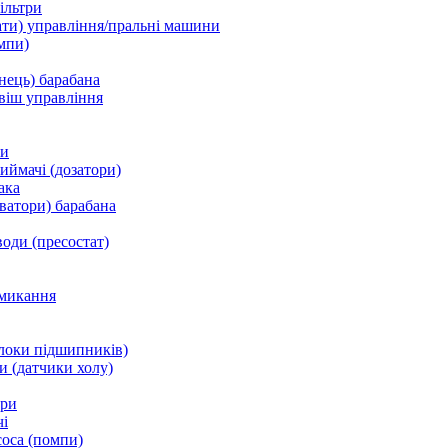
ільтри
ати) управління/пральні машини
мпи)
нець) барабана
віш управління
ки
ймачі (дозатори)
ака
ватори) барабана
води (пресостат)
микання
локи підшипників)
и (датчики холу)
ори
і
соса (помпи)