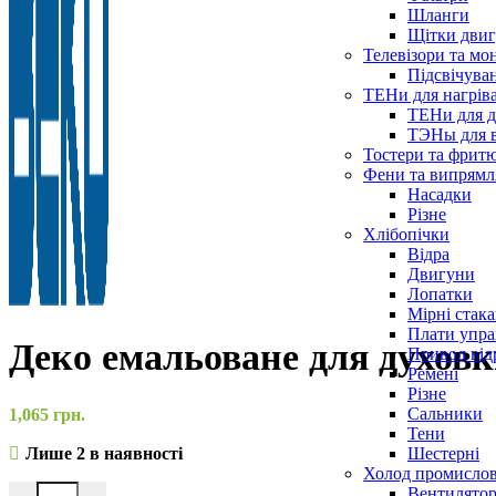
Шланги
Щітки двиг
Телевізори та мо
Підсвічува
ТЕНи для нагріва
ТЕНи для д
ТЭНы для 
Тостери та фрит
Фени та випрямля
Насадки
Різне
Хлібопічки
Відра
Двигуни
Лопатки
Мірні стак
Плати упра
Деко емальоване для духов
Привод від
Ремені
Різне
Сальники
1,065
грн.
Тени
Шестерні
Лише 2 в наявності
Холод промисло
Вентилятор