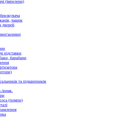
чі (імпелери)
збризкувача
канів, чашок
 дверей
вні/заливні
ори
і підставки
баки, барабани
лення
ртизатора
отори)
а
 сальників та підшипників
./вимк.
ори
соса (помпи)
талі
рамлення
юка