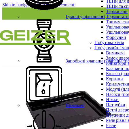
ТЕНи для д
Skip to navigation
Skip to main content
ТЕНи та сп
Термопари
Гумові ущільнювачі
Термостати
Тримачі ск
Ущільнювач
Ущільнювач
Форсунки
Побутова хімія
Посудомийні ма
Вимикачі
Замок двер
Запобіжні клапани (клапани ти
Іонізатори 
Клапани по
Колесо (ро
Корзини
Крильчатки
Модулі (пл
Насоси (по
Ніжки
Патрубки
Вимикачі
Петлі двер
Пружини д
Реле рівня 
Різне