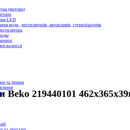
уна (мотора)
нітори
ння LED
ння води, дистиляторів, автоклавів, стерилізаторів
истилятора
воды
юрниці
чі волосся
ани та ложки
вління
ки Beko 219440101 462x365x3
ра
вий
и та двигуни