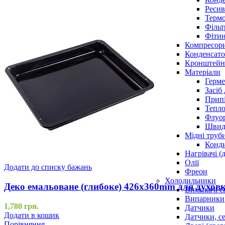
Ресив
Термо
Фільт
Фітин
Компресор
Конденсато
Кронштейни
Матеріали
Герме
Засіб
Прип
Тепло
Флуо
Швидк
Мідні труб
Конди
Нагрівачі (
Олії
Додати до списку бажань
Фреон
Холодильники
Деко емальоване (глибоке) 426x360mm для духовк
Вимикачі с
Випарники
1,780
грн.
Датчики
Додати в кошик
Датчики, с
Порівняння