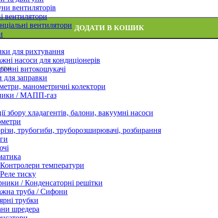
ни вентиляторів
і вентилятори
нціальні вентилятори
ДОДАТИ В КОШИК
и
нки для рихтування
жні насоси для кондиціонерів
 грн
ронні витокошукачі
 для заправки
етри, манометричні колектори
ники / МАПП-газ
ії збору хладагентів, балони, вакуумні насоси
ометри
різи, трубогиби, труборозширювачі, розбирання
ги
ючі
матика
Контролери температури
Реле тиску
ники / Конденсаторні решітки
жна труба / Сифони
ярні трубки
ани шредера
енсатори