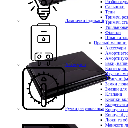
Розбризкува
Сальники
Тени
Тримачі ро
Лампочки індикації
Тримачі ста
Ущільнювач
Фільтри
Шланги зли
Пральні машини
Аксесуари
Амортизат
Амортизуюч
Баки, напів
Аксесуари
Болти кріп
Втулки амо
Двигуни (м
Замки люк
Змазки для
Клапани
Кнопки вкл
Конденсат
Ручки регулювання
Корпуси на
Корпусні де
Люки та об
Манжети л