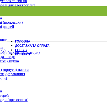
уховок та грилів
іралі для електроплит
ла
і (прокладки)
і дверей
шини
ГОЛОВНА
ДОСТАВКА ТА ОПЛАТА
ей
СЕРВІС
ску)
води (декальцифікатори)
КОНТАКТИ
дачі води
лики) ящика
 (корпуси) насоса
ати) управління
мпи)
ей
верей
води (пресостати)