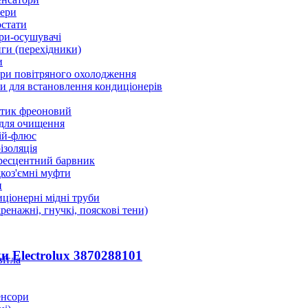
ери
стати
ри-осушувачі
ги (перехідники)
и
ри повітряного охолодження
 для встановлення кондиціонерів
тик фреоновий
 для очищення
ій-флюс
ізоляція
ресцентний барвник
оз'ємні муфти
и
ціонерні мідні труби
дренажні, гнучкі, пояскові тени)
и Electrolux 3870288101
вітла
енсори