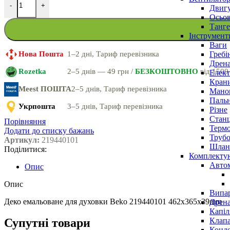
-
+
Двигу
Осьов
Танге
Інструмент
Ваги
Гребі
Нова Пошта
1–2 дні, Тариф перевізника
Дрена
Rozetka
2–5 днів — 49 грн /
БЕЗКОШТОВНО
від 1500
Елект
Крани
Meest ПОШТА
2–5 днів, Тариф перевізника
Маном
Паль
Укрпошта
3–5 днів, Тариф перевізника
Різне
Станц
Порівняння
Терм
Додати до списку бажань
Трубо
Артикул:
219440101
Шлан
Поділитися:
Комплекту
Авто
Опис
Опис
Випар
Деко емальоване для духовки Beko 219440101 462x365x39mm
Дрена
Капіл
Клап
Супутні товари
Конд