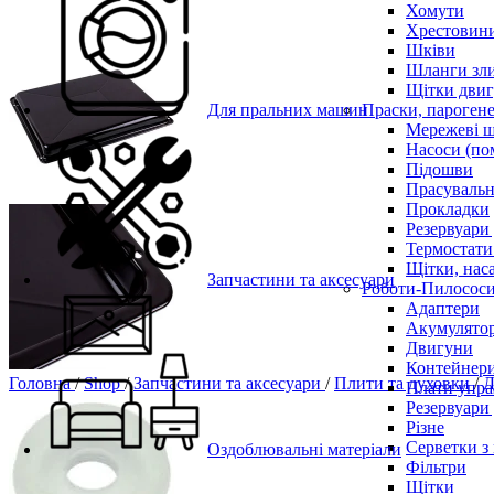
Хомути
Хрестовин
Шківи
Шланги зли
Щітки двиг
Для пральних машин
Праски, парогене
Мережеві 
Насоси (по
Підошви
Прасувальн
Прокладки
Резервуари
Термостати
Щітки, нас
Запчастини та аксесуари
Роботи-Пилосос
Адаптери
Акумулято
Двигуни
Контейнери
Головна
/
Shop
/
Запчастини та аксесуари
/
Плити та духовки
/
Д
Плати упра
Резервуари
Різне
Серветки з
Оздоблювальні матеріали
Фільтри
Щітки