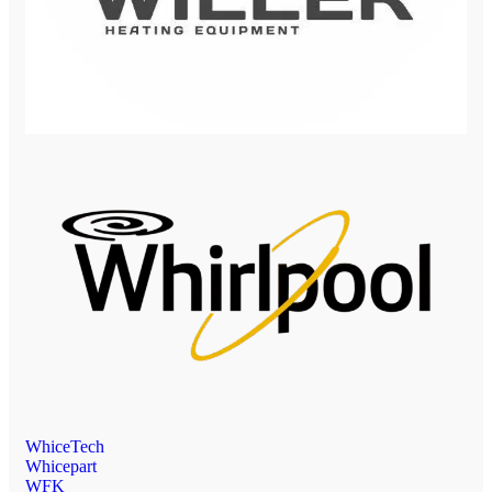
WhiceTech
Whicepart
WFK