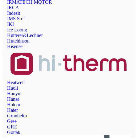
IRMATECH MOTOR
IRCA
Indesit
IMS S.r.l.
IKI
Ice Loong
Hutterer&Lechner
Hutchinson
Hisense
Heatwell
Haoli
Hanyu
Hansa
Halcor
Haier
Grunhelm
Gree
GRE
Gottak