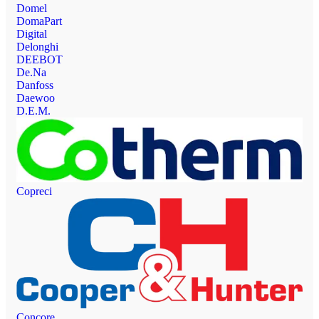
Domel
DomaPart
Digital
Delonghi
DEEBOT
De.Na
Danfoss
Daewoo
D.E.M.
Copreci
Concore