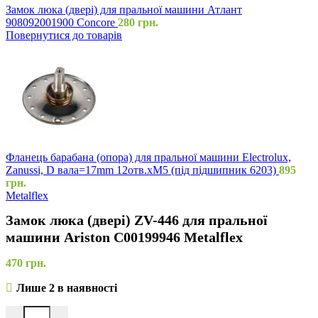
Замок люка (двері) для пральної машини Атлант
908092001900 Concore
280
грн.
Повернутися до товарів
Фланець барабана (опора) для пральної машини Electrolux,
Zanussi, D вала=17mm 12отв.xM5 (під підшипник 6203)
895
грн.
Metalflex
Замок люка (двері) ZV-446 для пральної
машини Ariston C00199946 Metalflex
470
грн.
Лише 2 в наявності