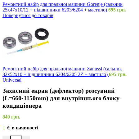
Ремонтний набір для пральної машини Gorenje (сальник
25x47x10/12 + підшипники 6203/6204 + мастило)
695
грн.
Повернутися до товарів
Ремонтний набір для пральної машини Zanussi (сальник
32x52x10 + підшипники 6204/6205 2Z + мастило)
695
грн.
Universal
Захисний екран (дефлектор) розсувний
(L=660-1150mm) для внутрішнього блоку
кондиціонера
840
грн.
Є в наявності