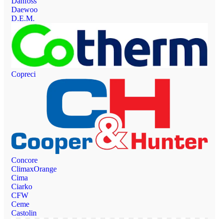
Danfoss
Daewoo
D.E.M.
Copreci
Concore
ClimaxOrange
Cima
Ciarko
CFW
Ceme
Castolin