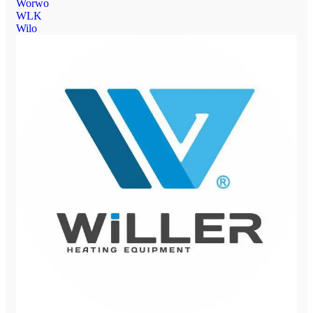
Worwo
WLK
Wilo