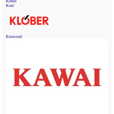
Konos
Koer
Kenwood