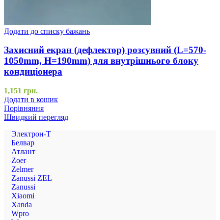
Додати до списку бажань
Захисний екран (дефлектор) розсувний (L=570-
1050mm, H=190mm) для внутрішнього блоку
кондиціонера
1,151
грн.
Додати в кошик
Порівняння
Швидкий перегляд
Электрон-Т
Белвар
Атлант
Zoer
Zelmer
Zanussi ZEL
Zanussi
Xiaomi
Xanda
Wpro