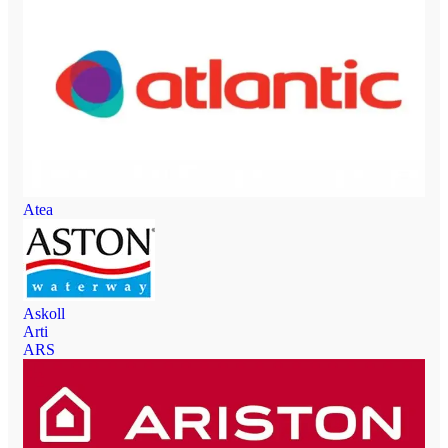
Atea
Askoll
Arti
ARS