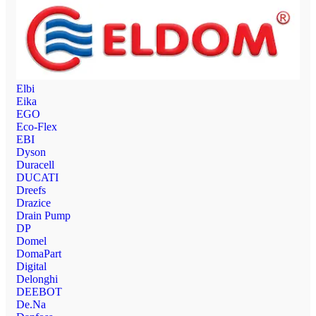
Elbi
Eika
EGO
Eco-Flex
EBI
Dyson
Duracell
DUCATI
Dreefs
Drazice
Drain Pump
DP
Domel
DomaPart
Digital
Delonghi
DEEBOT
De.Na