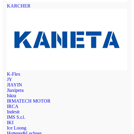
KARCHER
K-Flex
JY
JIAYIN
Jiaxipera
Iskra
IRMATECH MOTOR
IRCA
Indesit
IMS S.r.l.
IKI
Ice Loong
Hutterer&Lechner