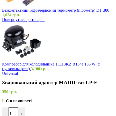
Безконтактний інфрачервоний термометр (пірометр) DT-380
1,024
грн.
Повернутися до товарів
Компресор для холодильника T1113KZ R134a 156 W (c
пусковым реле)
3,100
грн.
Universal
Зварювальний адаптер МАПП-газ LP-F
350
грн.
Є в наявності
-
+