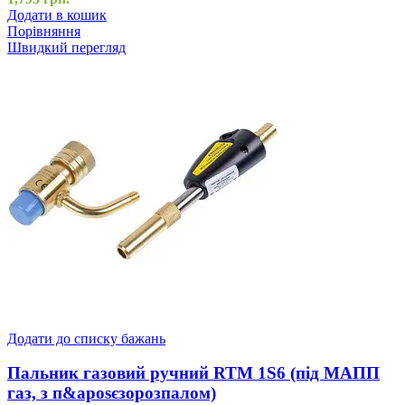
Додати в кошик
Порівняння
Швидкий перегляд
Додати до списку бажань
Пальник газовий ручний RTM 1S6 (під МАПП
газ, з п&aposєзорозпалом)