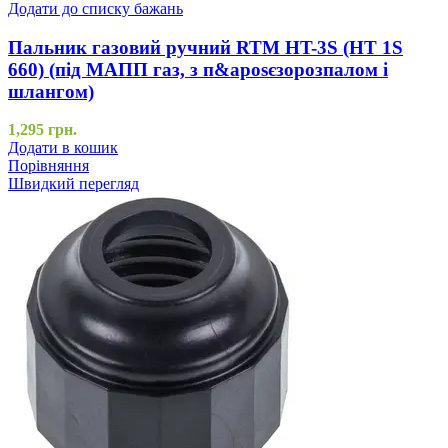
Додати до списку бажань
Пальник газовий ручний RTM HT-3S (НТ 1S
660) (під МАПП газ, з п&aposєзорозпалом і
шлангом)
1,295
грн.
Додати в кошик
Порівняння
Швидкий перегляд