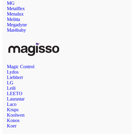
MG
Metalflex
Menalux
Melitta
Megadyne
Mat4baby
Magic Control
Lydos
Liebherr
LG
Leili
LEETO
Laurastar
Laco
Krups
Koolwen
Konos
Koer