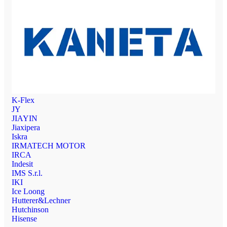
K-Flex
JY
JIAYIN
Jiaxipera
Iskra
IRMATECH MOTOR
IRCA
Indesit
IMS S.r.l.
IKI
Ice Loong
Hutterer&Lechner
Hutchinson
Hisense