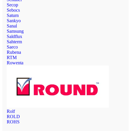
Secop
Sebocs
Saturn
Sankyo
Sanal
Samsung
Saldflux
Sahterm
Saeco
Rubena
RTM
Rowenta
Rolf
ROLD
ROHS