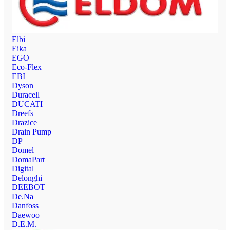
Elbi
Eika
EGO
Eco-Flex
EBI
Dyson
Duracell
DUCATI
Dreefs
Drazice
Drain Pump
DP
Domel
DomaPart
Digital
Delonghi
DEEBOT
De.Na
Danfoss
Daewoo
D.E.M.