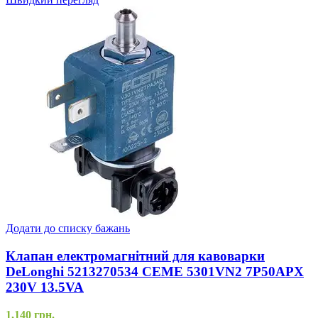
Додати до списку бажань
Клапан електромагнітний для кавоварки
DeLonghi 5213270534 CEME 5301VN2 7P50APX
230V 13.5VA
1,140
грн.