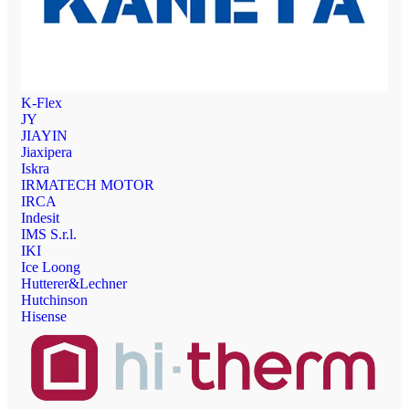
K-Flex
JY
JIAYIN
Jiaxipera
Iskra
IRMATECH MOTOR
IRCA
Indesit
IMS S.r.l.
IKI
Ice Loong
Hutterer&Lechner
Hutchinson
Hisense