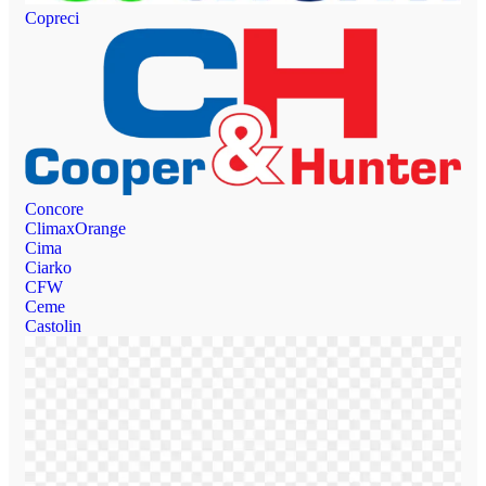
Copreci
Concore
ClimaxOrange
Cima
Ciarko
CFW
Ceme
Castolin