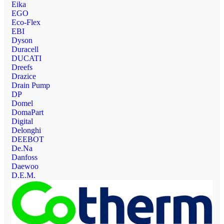
Eika
EGO
Eco-Flex
EBI
Dyson
Duracell
DUCATI
Dreefs
Drazice
Drain Pump
DP
Domel
DomaPart
Digital
Delonghi
DEEBOT
De.Na
Danfoss
Daewoo
D.E.M.