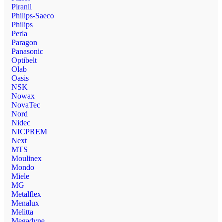
Piranil
Philips-Saeco
Philips
Perla
Paragon
Panasonic
Optibelt
Olab
Oasis
NSK
Nowax
NovaTec
Nord
Nidec
NICPREM
Next
MTS
Moulinex
Mondo
Miele
MG
Metalflex
Menalux
Melitta
Megadyne