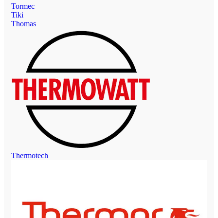
Tormec
Tiki
Thomas
Thermotech