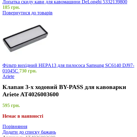
Лопатка скиду кави для кавомашини DeLonghi 5332139800
185
грн.
Повернутися до товарів
Фільтр вихідний HEPA13 для пилососа Samsung SC6140 DJ97-
01045C
730
грн.
Ariete
Клапан 3-х ходовий BY-PASS для кавоварки
Ariete AT4026003600
595
грн.
Немає в наявності
Порівняння
Додати до списку бажань