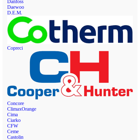
Danfoss
Daewoo
D.E.M.
Copreci
Concore
ClimaxOrange
Cima
Ciarko
CFW
Ceme
Castolin