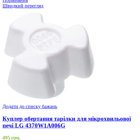
Порівняння
Швидкий перегляд
Додати до списку бажань
Куплер обертання тарілки для мікрохвильової
печі LG 4370W1A006G
495
грн.