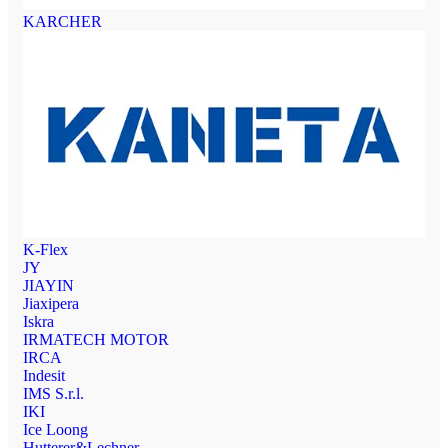
KARCHER
K-Flex
JY
JIAYIN
Jiaxipera
Iskra
IRMATECH MOTOR
IRCA
Indesit
IMS S.r.l.
IKI
Ice Loong
Hutterer&Lechner