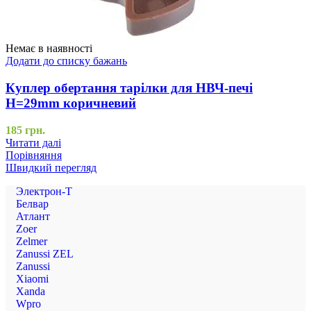
Немає в наявності
Додати до списку бажань
Куплер обертання тарілки для НВЧ-печі
H=29mm коричневий
185
грн.
Читати далі
Порівняння
Швидкий перегляд
Электрон-Т
Белвар
Атлант
Zoer
Zelmer
Zanussi ZEL
Zanussi
Xiaomi
Xanda
Wpro