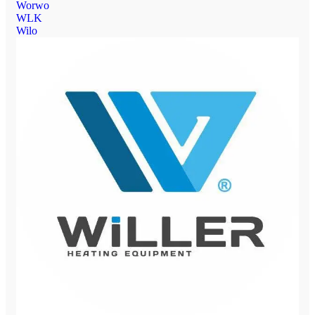
Worwo
WLK
Wilo