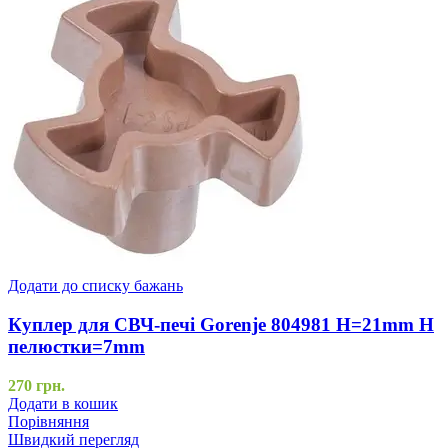
Додати до списку бажань
Куплер для СВЧ-печі Gorenje 804981 H=21mm H
пелюстки=7mm
270
грн.
Додати в кошик
Порівняння
Швидкий перегляд