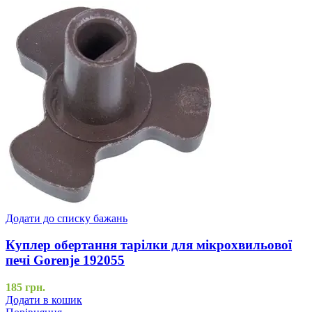
Додати до списку бажань
Куплер обертання тарілки для мікрохвильової
печі Gorenje 192055
185
грн.
Додати в кошик