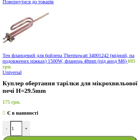
Повернутися до товарів
Тен фланцевий для бойлера Thermowatt 34001242 (мідний, на
подовжених ніжках) 1500W, фланець 48mm (під анод M6)
695
грн.
Universal
Куплер обертання тарілки для мікрохвильової
печі H=29.5mm
175
грн.
Є в наявності
-
+