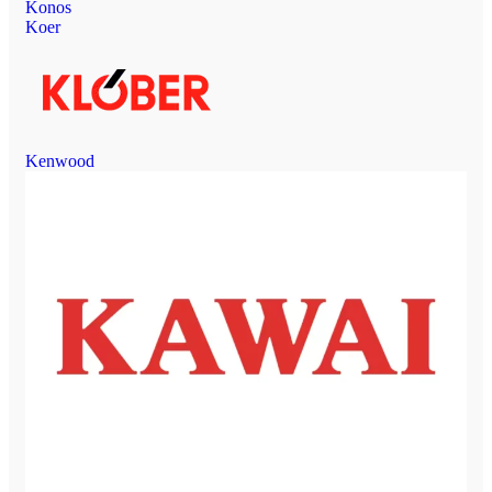
Konos
Koer
Kenwood