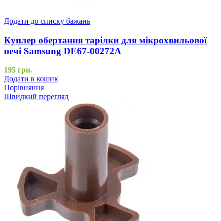
Додати до списку бажань
Куплер обертання тарілки для мікрохвильової
печі Samsung DE67-00272A
195
грн.
Додати в кошик
Порівняння
Швидкий перегляд