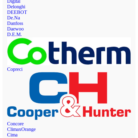
Digital
Delonghi
DEEBOT
De.Na
Danfoss
Daewoo
D.E.M.
Copreci
Concore
ClimaxOrange
Cima