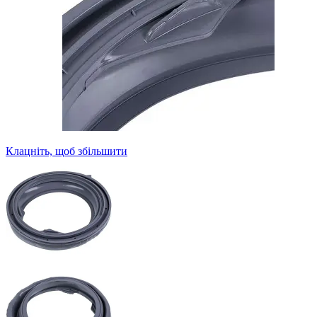
Клацніть, щоб збільшити