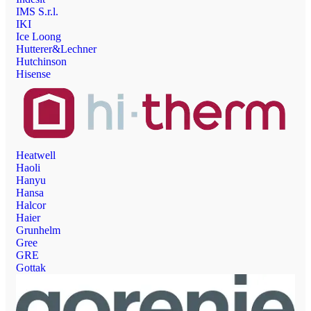
IMS S.r.l.
IKI
Ice Loong
Hutterer&Lechner
Hutchinson
Hisense
Heatwell
Haoli
Hanyu
Hansa
Halcor
Haier
Grunhelm
Gree
GRE
Gottak