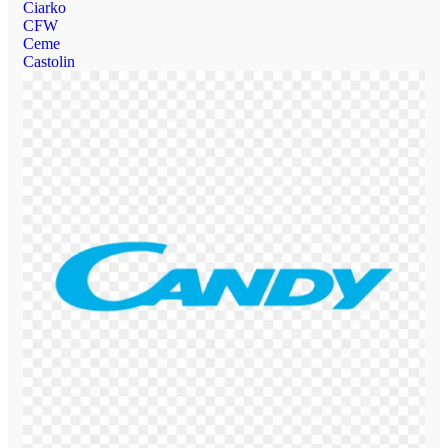
Ciarko
CFW
Ceme
Castolin