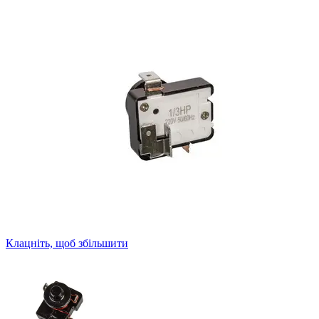
Клацніть, щоб збільшити