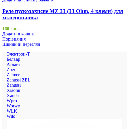
Реле пускозахисне MZ 33 (33 Ohm, 4 клеми) для
холодильника
160
грн.
Додати в кошик
Порівняння
Швидкий перегляд
Электрон-Т
Белвар
Атлант
Zoer
Zelmer
Zanussi ZEL
Zanussi
Xiaomi
Xanda
Wpro
Worwo
WLK
Wilo