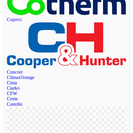
Copreci
Concore
ClimaxOrange
Cima
Ciarko
CFW
Ceme
Castolin