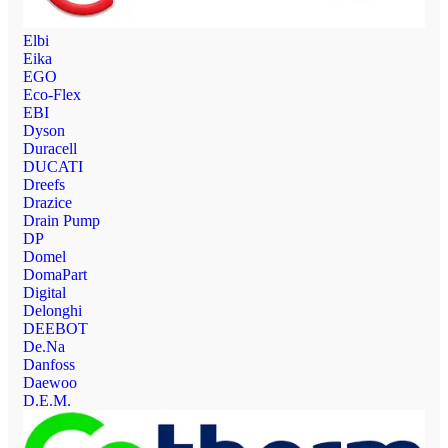
Elbi
Eika
EGO
Eco-Flex
EBI
Dyson
Duracell
DUCATI
Dreefs
Drazice
Drain Pump
DP
Domel
DomaPart
Digital
Delonghi
DEEBOT
De.Na
Danfoss
Daewoo
D.E.M.