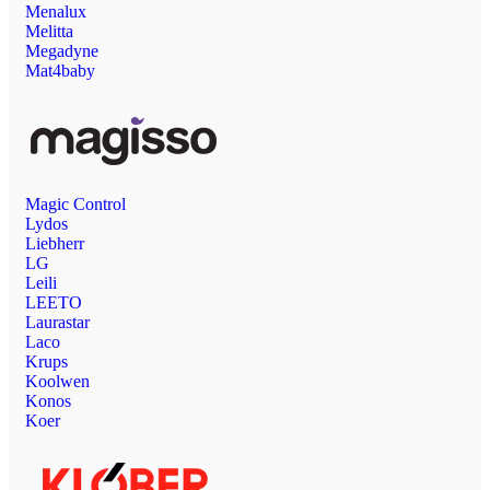
Menalux
Melitta
Megadyne
Mat4baby
Magic Control
Lydos
Liebherr
LG
Leili
LEETO
Laurastar
Laco
Krups
Koolwen
Konos
Koer