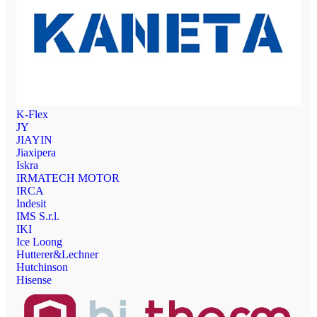
K-Flex
JY
JIAYIN
Jiaxipera
Iskra
IRMATECH MOTOR
IRCA
Indesit
IMS S.r.l.
IKI
Ice Loong
Hutterer&Lechner
Hutchinson
Hisense