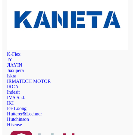
K-Flex
JY
JIAYIN
Jiaxipera
Iskra
IRMATECH MOTOR
IRCA
Indesit
IMS S.r.l.
IKI
Ice Loong
Hutterer&Lechner
Hutchinson
Hisense