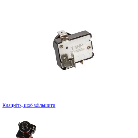
Клацніть, щоб збільшити