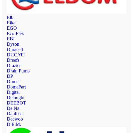
Elbi
Eika
EGO
Eco-Flex
EBI
Dyson
Duracell
DUCATI
Dreefs
Drazice
Drain Pump
DP
Domel
DomaPart
Digital
Delonghi
DEEBOT
De.Na
Danfoss
Daewoo
D.E.M.