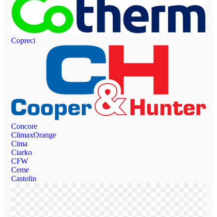
Copreci
Concore
ClimaxOrange
Cima
Ciarko
CFW
Ceme
Castolin