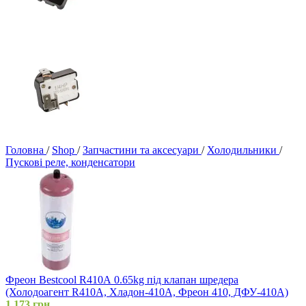
Головна
/
Shop
/
Запчастини та аксесуари
/
Холодильники
/
Пускові реле, конденсатори
Фреон Bestcool R410А 0.65kg під клапан шредера
(Холодоагент R410А, Хладон-410А, Фреон 410, ДФУ-410А)
1,173
грн.