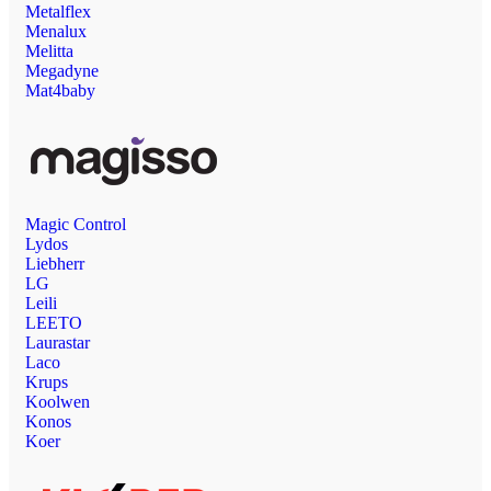
Metalflex
Menalux
Melitta
Megadyne
Mat4baby
Magic Control
Lydos
Liebherr
LG
Leili
LEETO
Laurastar
Laco
Krups
Koolwen
Konos
Koer