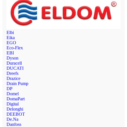
Elbi
Eika
EGO
Eco-Flex
EBI
Dyson
Duracell
DUCATI
Dreefs
Drazice
Drain Pump
DP
Domel
DomaPart
Digital
Delonghi
DEEBOT
De.Na
Danfoss