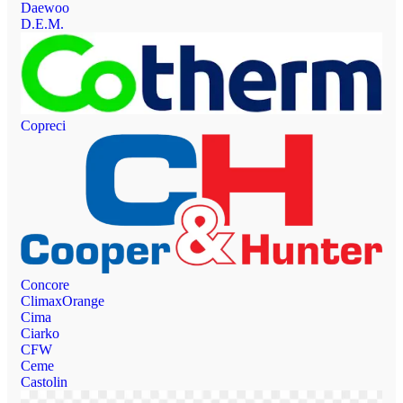
Daewoo
D.E.M.
Copreci
Concore
ClimaxOrange
Cima
Ciarko
CFW
Ceme
Castolin