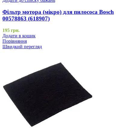
Додати до списку бажань
Фільтр мотора (мікро) для пилососа Bosch
00578863 (618907)
195
грн.
Додати в кошик
Порівняння
Швидкий перегляд