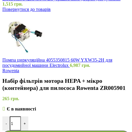
1,515
грн.
Повернутися до товарів
Помпа циркуляційна 4055350815 60W YXW35-2H для
посудомийної машини Electrolux
6,987
грн.
Rowenta
Набір фільтрів мотора HEPA + мікро
(контейнера) для пилососа Rowenta ZR005901
265
грн.
Є в наявності
-
+