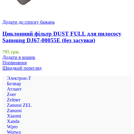
Додати до списку бажань
Циклонний фільтр DUST FULL для пилососу
Samsung DJ67-00055E (без засувки)
795
грн.
Додати в кошик
Порівняння
Швидкий перегляд
Электрон-Т
Белвар
Атлант
Zoer
Zelmer
Zanussi ZEL
Zanussi
Xiaomi
Xanda
Wpro
Worwo