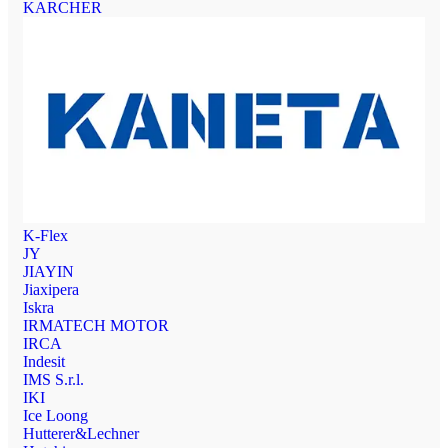
KARCHER
K-Flex
JY
JIAYIN
Jiaxipera
Iskra
IRMATECH MOTOR
IRCA
Indesit
IMS S.r.l.
IKI
Ice Loong
Hutterer&Lechner