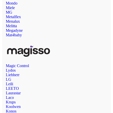
Mondo
Miele
MG
Metalflex
Menalux
Melitta
Megadyne
Mat4baby
Magic Control
Lydos
Liebherr
LG
Leili
LEETO
Laurastar
Laco
Krups
Koolwen
Konos