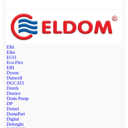
Elbi
Eika
EGO
Eco-Flex
EBI
Dyson
Duracell
DUCATI
Dreefs
Drazice
Drain Pump
DP
Domel
DomaPart
Digital
Delonghi