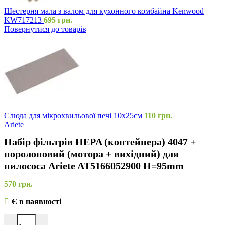
Шестерня мала з валом для кухонного комбайна Kenwood
KW717213
695
грн.
Повернутися до товарів
Слюда для мікрохвильової печі 10х25см
110
грн.
Ariete
Набір фільтрів HEPA (контейнера) 4047 +
поролоновий (мотора + вихідний) для
пилососа Ariete AT5166052900 H=95mm
570
грн.
Є в наявності