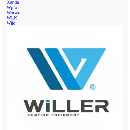
Xanda
Wpro
Worwo
WLK
Wilo