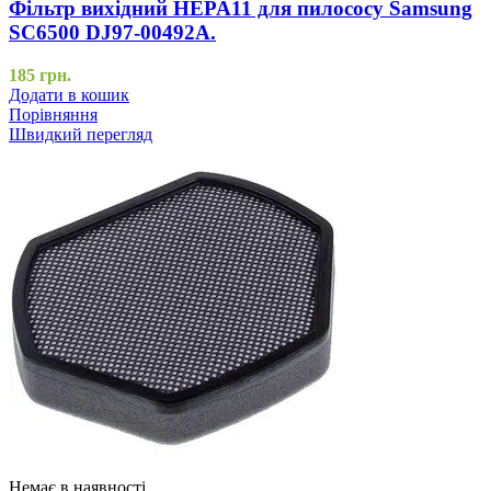
Фільтр вихідний HEPA11 для пилососу Samsung
SC6500 DJ97-00492A.
185
грн.
Додати в кошик
Порівняння
Швидкий перегляд
Немає в наявності