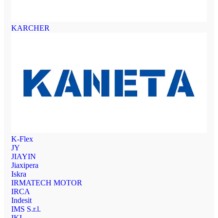
KARCHER
K-Flex
JY
JIAYIN
Jiaxipera
Iskra
IRMATECH MOTOR
IRCA
Indesit
IMS S.r.l.
IKI