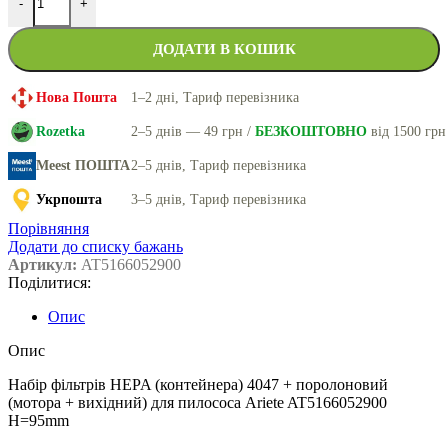
-
+
ДОДАТИ В КОШИК
Нова Пошта
1–2 дні, Тариф перевізника
Rozetka
2–5 днів — 49 грн /
БЕЗКОШТОВНО
від 1500 грн
Meest ПОШТА
2–5 днів, Тариф перевізника
Укрпошта
3–5 днів, Тариф перевізника
Порівняння
Додати до списку бажань
Артикул:
AT5166052900
Поділитися:
Опис
Опис
Набір фільтрів HEPA (контейнера) 4047 + поролоновий
(мотора + вихідний) для пилососа Ariete AT5166052900
H=95mm