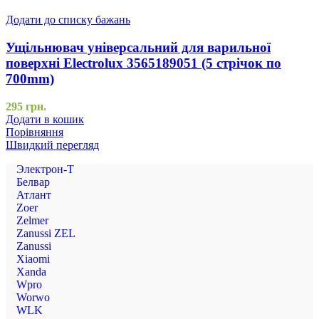
Додати до списку бажань
Ущільнювач універсальний для варильної
поверхні Electrolux 3565189051 (5 стрічок по
700mm)
295
грн.
Додати в кошик
Порівняння
Швидкий перегляд
Электрон-Т
Белвар
Атлант
Zoer
Zelmer
Zanussi ZEL
Zanussi
Xiaomi
Xanda
Wpro
Worwo
WLK