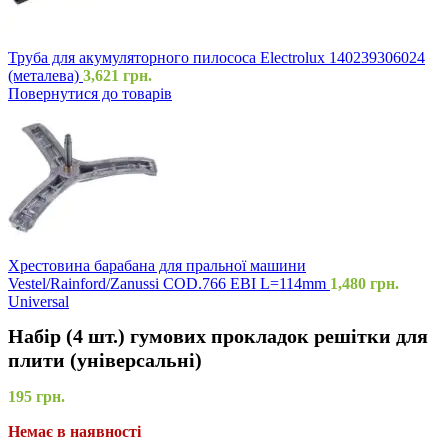
Труба для акумуляторного пилососа Electrolux 140239306024
(металева)
3,621
грн.
Повернутися до товарів
Хрестовина барабана для пральної машини
Vestel/Rainford/Zanussi COD.766 EBI L=114mm
1,480
грн.
Universal
Набір (4 шт.) гумових прокладок решітки для
плити (універсальні)
195
грн.
Немає в наявності