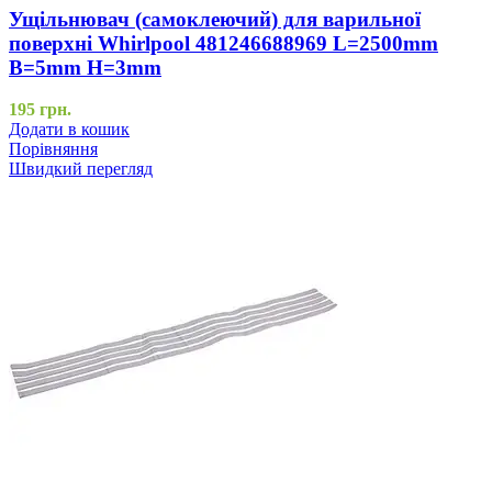
Ущільнювач (самоклеючий) для варильної
поверхні Whirlpool 481246688969 L=2500mm
B=5mm H=3mm
195
грн.
Додати в кошик
Порівняння
Швидкий перегляд