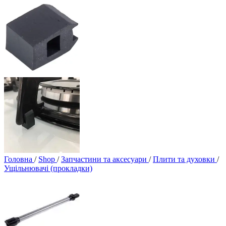
Головна
/
Shop
/
Запчастини та аксесуари
/
Плити та духовки
/
Ущільнювачі (прокладки)