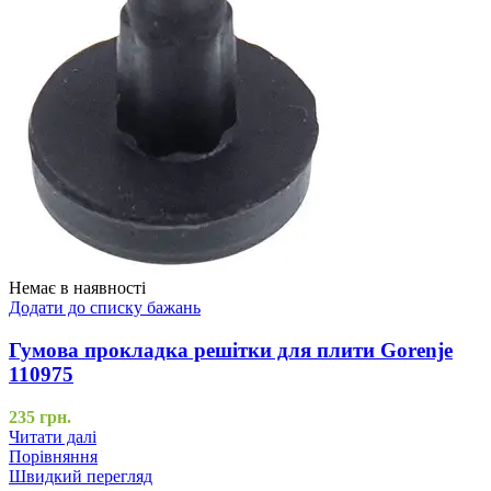
Немає в наявності
Додати до списку бажань
Гумова прокладка решітки для плити Gorenje
110975
235
грн.
Читати далі
Порівняння
Швидкий перегляд