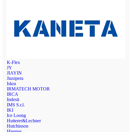
K-Flex
JY
JIAYIN
Jiaxipera
Iskra
IRMATECH MOTOR
IRCA
Indesit
IMS S.r.l.
IKI
Ice Loong
Hutterer&Lechner
Hutchinson
Hisense