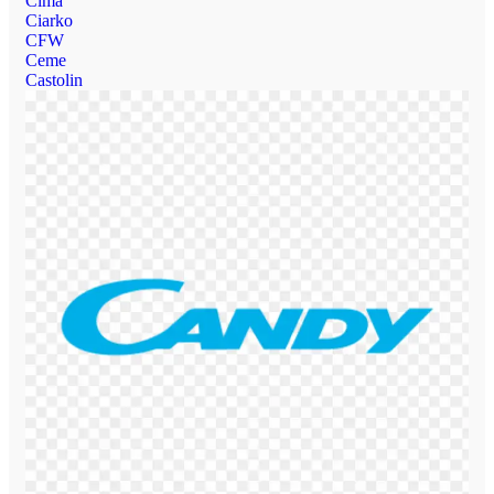
Cima
Ciarko
CFW
Ceme
Castolin