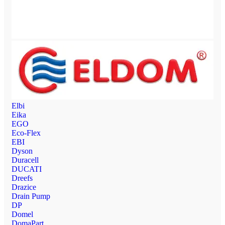
Elbi
Eika
EGO
Eco-Flex
EBI
Dyson
Duracell
DUCATI
Dreefs
Drazice
Drain Pump
DP
Domel
DomaPart