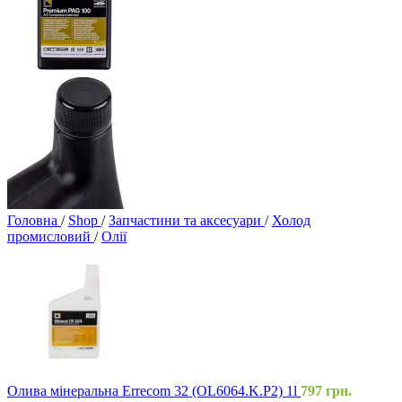
Головна
/
Shop
/
Запчастини та аксесуари
/
Холод
промисловий
/
Олії
Олива мінеральна Errecom 32 (OL6064.K.P2) 1l
797
грн.