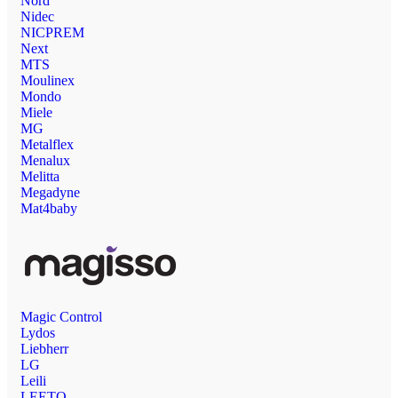
Nord
Nidec
NICPREM
Next
MTS
Moulinex
Mondo
Miele
MG
Metalflex
Menalux
Melitta
Megadyne
Mat4baby
Magic Control
Lydos
Liebherr
LG
Leili
LEETO