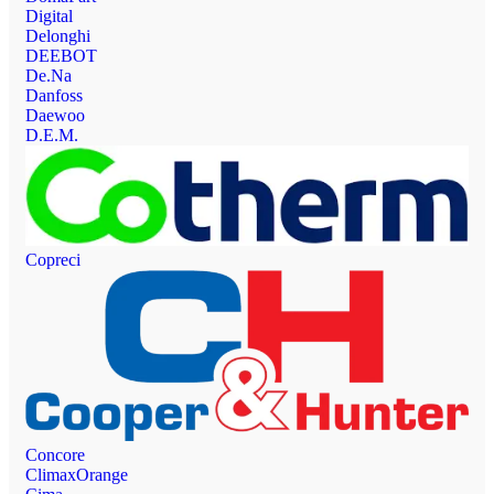
Digital
Delonghi
DEEBOT
De.Na
Danfoss
Daewoo
D.E.M.
Copreci
Concore
ClimaxOrange