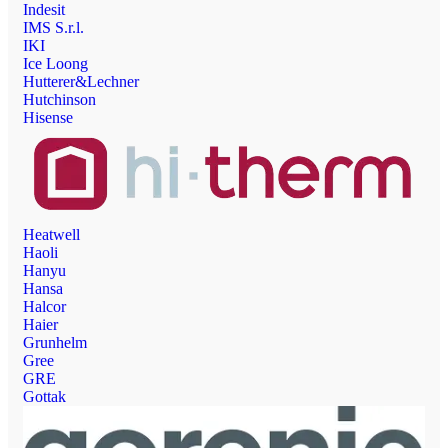
Indesit
IMS S.r.l.
IKI
Ice Loong
Hutterer&Lechner
Hutchinson
Hisense
Heatwell
Haoli
Hanyu
Hansa
Halcor
Haier
Grunhelm
Gree
GRE
Gottak