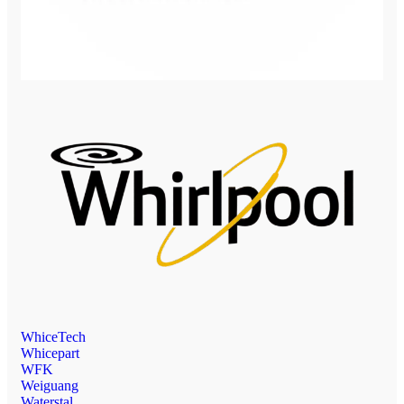
WhiceTech
Whicepart
WFK
Weiguang
Waterstal