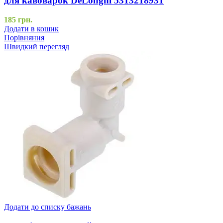
для кавоварок DeLonghi 5313218931
185
грн.
Додати в кошик
Порівняння
Швидкий перегляд
Додати до списку бажань