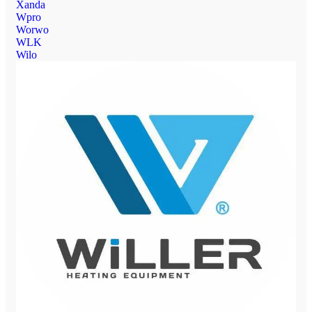
Xanda
Wpro
Worwo
WLK
Wilo