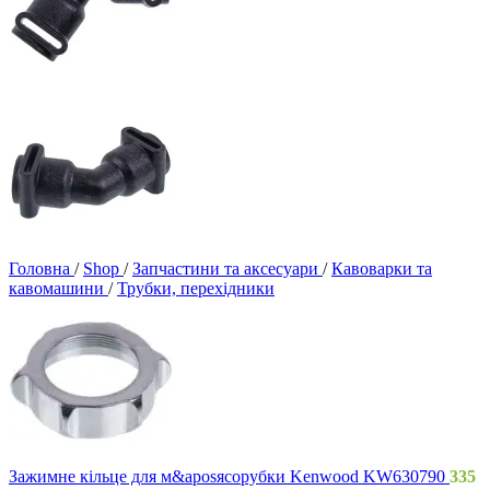
Головна
/
Shop
/
Запчастини та аксесуари
/
Кавоварки та
кавомашини
/
Трубки, перехідники
Зажимне кільце для м&aposясорубки Kenwood KW630790
335