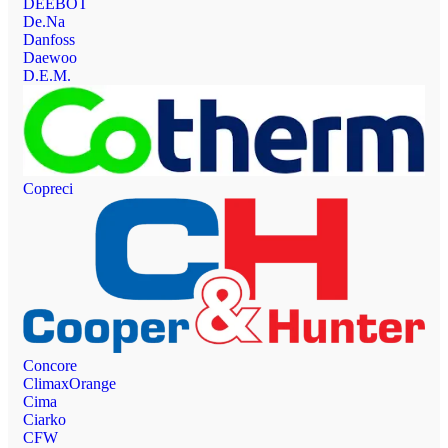
DEEBOT
De.Na
Danfoss
Daewoo
D.E.M.
Copreci
Concore
ClimaxOrange
Cima
Ciarko
CFW