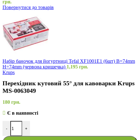
грн.
Повернутися до товарів
Набір баночок для йогуртниці Tefal XF1001E1 (6шт) B=74mm
H=74mm (червона кришечка)
1,195
грн.
Krups
Перехідник кутовий 55° для кавоварки Krups
MS-0063049
180
грн.
Є в наявності
-
+