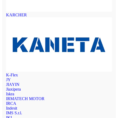
KARCHER
K-Flex
JY
JIAYIN
Jiaxipera
Iskra
IRMATECH MOTOR
IRCA
Indesit
IMS S.r.l.
IKI