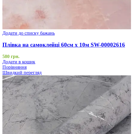
Додати до списку бажань
Плівка на самоклейці 60см х 10м SW-00002616
580
грн.
Додати в кошик
Порівняння
Швидкий перегляд