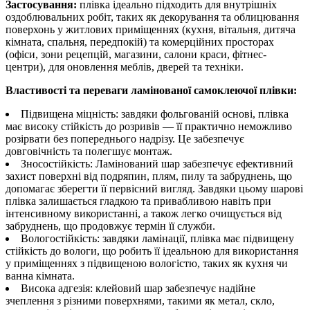
Застосування:
плівка ідеально підходить для внутрішніх
оздоблювальних робіт, таких як декорування та облицювання
поверхонь у житлових приміщеннях (кухня, вітальня, дитяча
кімната, спальня, передпокій) та комерційних просторах
(офіси, зони рецепцій, магазини, салони краси, фітнес-
центри), для оновлення меблів, дверей та техніки.
Властивості та переваги ламінованої самоклеючої плівки:
Підвищена міцність: завдяки фольгованій основі, плівка
має високу стійкість до розривів — її практично неможливо
розірвати без попереднього надрізу. Це забезпечує
довговічність та полегшує монтаж.
Зносостійкість: Ламінований шар забезпечує ефективний
захист поверхні від подряпин, плям, пилу та забруднень, що
допомагає зберегти її первісний вигляд. Завдяки цьому шарові
плівка залишається гладкою та привабливою навіть при
інтенсивному використанні, а також легко очищується від
забруднень, що продовжує термін її служби.
Вологостійкість: завдяки ламінації, плівка має підвищену
стійкість до вологи, що робить її ідеальною для використання
у приміщеннях з підвищеною вологістю, таких як кухня чи
ванна кімната.
Висока адгезія: клейовий шар забезпечує надійне
зчеплення з різними поверхнями, такими як метал, скло,