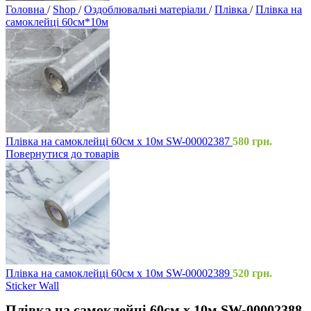
Головна
/
Shop
/
Оздоблювальні матеріали
/
Плівка
/
Плівка на
самоклейці 60см*10м
Плівка на самоклейці 60см х 10м SW-00002387
580
грн.
Повернутися до товарів
Плівка на самоклейці 60см х 10м SW-00002389
520
грн.
Sticker Wall
Плівка на самоклейці 60см х 10м SW-00002388