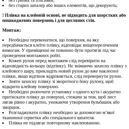
без грибка та плісняви;
без старих шпалер або інших елементів, що декорують;
! Плівка на клейовій основі, не підходить для шорстких або
пошкоджених поверхонь і для цегляних стін.
Монтаж:
Необхідно переконатися, що поверхня, на яку
передбачається клеїти плівку, відповідає вищепереліченим
вимогам. У приміщенні не повинно бути протягів під час
проведення монтажних робіт.
Кожен рулон перед монтажем слід перевірити на
відповідність кольору (відтінку). Не знімаючи захисну плівку з
клейового шару, прикладіть новий рулон до вже наклеєної
плівки, якщо відтінок відрізняється, слід перевернути рулон.
Зняти захисну плівку зі зворотного боку рулону, щоб
відкрити клейову поверхню.
Необхідно розпочати установку з одного кута і акуратно
притискати плівку до поверхні, стежачи за тим, щоб лист
лягав рівно і акуратно, уникаючи утворення бульбашок або
зморшок.
Розгладжувати плівку необхідно за допомогою м’якої
тканинної серветки або спеціального шпателя.
Плівка не підлягає повторному наклеюванню.