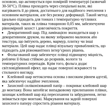
основою, що активується при помірній температурі (зазвичай
30-50°C). Плівка проходить через спеціальні вали, які
нагрівають її до рівня, достатнього для надійного зчеплення з
основним матеріалом, але без ризику деформації. Такий метод
ідеально підходить для тонких і температурно чутливих
матеріалів, таких як плівка товщиною 0,05 мм, забезпечуючи
рівномірний захист і довговічність покриття.
Декоративний шар. Під ламінацією знаходиться шар з
декоративним друком, на якому зображено малюнок або
текстура, що імітують дерево, мармур, плитку чи інші
матеріали. Цей шар надає плівці візуальну привабливість, що
підходить для різноманітних інтер’єрних рішень.
Фольгований шар забезпечує плівці підвищену міцність,
роблячи її більш стійкою до розривів, вологи та
температурних перепадів. Крім того, фольга додає
світловідбивний ефект, що надає поверхні яскравості та
стильного вигляду.
Клейовий шар нетоксична основа з високим рівнем адгезії,
яка забезпечує надійне зчеплення.
Захисний силіконізований папір – покриває клейовий шар
до монтажу. Вона запобігає випадковому прилипанню плівки,
захищає клейовий шар від пересихання та забруднення, легко
знімається при монтажі. Маркування на задній поверхні
захисного паперу спростить різання матеріалу.