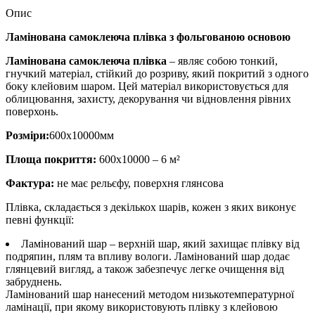
Опис
Ламінована самоклеюча плівка з фольгованою основою
Ламінована самоклеюча плівка
– являє собою тонкий,
гнучкий матеріал, стійкий до розриву, який покритий з одного
боку клейовим шаром. Цей матеріал використовується для
облицювання, захисту, декорування чи відновлення рівних
поверхонь.
Розміри:
600х10000мм
Площа покриття:
600х10000 – 6 м²
Фактура:
не має рельєфу, поверхня глянсова
Плівка, складається з декількох шарів, кожен з яких виконує
певні функції:
Ламінований шар – верхній шар, який захищає плівку від
подряпин, плям та впливу вологи. Ламінований шар додає
глянцевий вигляд, а також забезпечує легке очищення від
забруднень.
Ламінований шар нанесений методом низькотемпературної
ламінації, при якому використовують плівку з клейовою