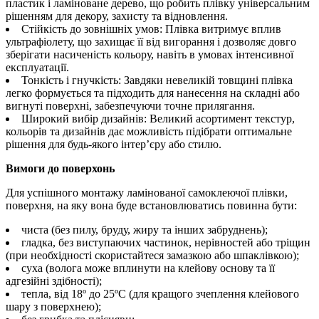
пластик і ламіноване дерево, що робить плівку універсальним
рішенням для декору, захисту та відновлення.
Стійкість до зовнішніх умов: Плівка витримує вплив
ультрафіолету, що захищає її від вигорання і дозволяє довго
зберігати насиченість кольору, навіть в умовах інтенсивної
експлуатації.
Тонкість і гнучкість: Завдяки невеликій товщині плівка
легко формується та підходить для нанесення на складні або
вигнуті поверхні, забезпечуючи точне прилягання.
Широкий вибір дизайнів: Великий асортимент текстур,
кольорів та дизайнів дає можливість підібрати оптимальне
рішення для будь-якого інтер’єру або стилю.
Вимоги до поверхонь
Для успішного монтажу ламінованої самоклеючої плівки,
поверхня, на яку вона буде встановлюватись повинна бути:
чиста (без пилу, бруду, жиру та інших забруднень);
гладка, без виступаючих частинок, нерівностей або тріщин
(при необхідності скористайтеся замазкою або шпаклівкою);
суха (волога може вплинути на клейову основу та її
адгезійні здібності);
тепла, від 18º до 25ºС (для кращого зчеплення клейового
шару з поверхнею);