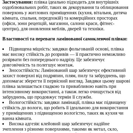
Застосування:
плівка ідеально підходить для внутрішніх
оздоблювальних робіт, таких як декорування та облицювання
поверхонь у житлових приміщеннях (кухня, вітальня, дитяча
кімната, спальня, передпокій) та комерційних просторах
(офіси, зони рецепцій, магазини, салони краси, фітнес-
центри), для оновлення меблів, дверей та техніки.
Властивості та переваги ламінованої самоклеючої плівки:
Підвищена міцність: завдяки фольгованій основі, плівка
має високу стійкість до розривів — її практично неможливо
розірвати без попереднього надрізу. Це забезпечує
довговічність та полегшує монтаж.
Зносостійкість: Ламінований шар забезпечує ефективний
захист поверхні від подряпин, плям, пилу та забруднень, що
допомагає зберегти її первісний вигляд. Завдяки цьому шарові
плівка залишається гладкою та привабливою навіть при
інтенсивному використанні, а також легко очищується від
забруднень, що продовжує термін її служби.
Вологостійкість: завдяки ламінації, плівка має підвищену
стійкість до вологи, що робить її ідеальною для використання
у приміщеннях з підвищеною вологістю, таких як кухня чи
ванна кімната.
Висока адгезія: клейовий шар забезпечує надійне
зчеплення з різними поверхнями, такими як метал, скло,