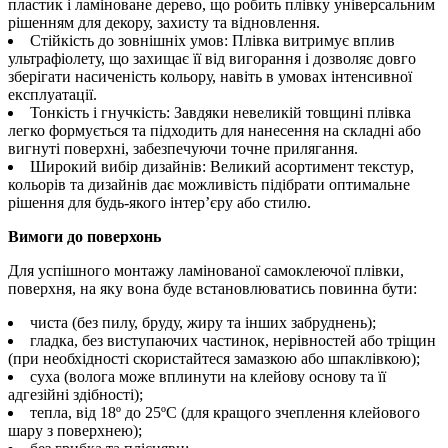
пластик і ламіноване дерево, що робить плівку універсальним
рішенням для декору, захисту та відновлення.
Стійкість до зовнішніх умов: Плівка витримує вплив
ультрафіолету, що захищає її від вигорання і дозволяє довго
зберігати насиченість кольору, навіть в умовах інтенсивної
експлуатації.
Тонкість і гнучкість: Завдяки невеликій товщині плівка
легко формується та підходить для нанесення на складні або
вигнуті поверхні, забезпечуючи точне прилягання.
Широкий вибір дизайнів: Великий асортимент текстур,
кольорів та дизайнів дає можливість підібрати оптимальне
рішення для будь-якого інтер’єру або стилю.
Вимоги до поверхонь
Для успішного монтажу ламінованої самоклеючої плівки,
поверхня, на яку вона буде встановлюватись повинна бути:
чиста (без пилу, бруду, жиру та інших забруднень);
гладка, без виступаючих частинок, нерівностей або тріщин
(при необхідності скористайтеся замазкою або шпаклівкою);
суха (волога може вплинути на клейову основу та її
адгезійні здібності);
тепла, від 18º до 25ºС (для кращого зчеплення клейового
шару з поверхнею);