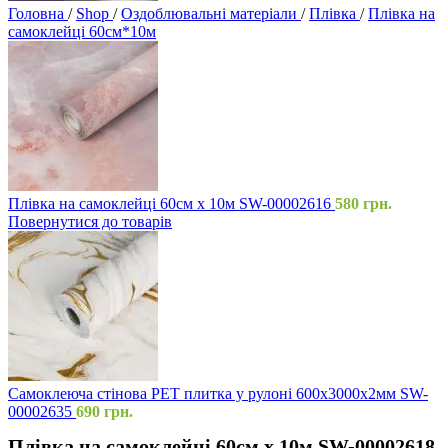
Головна
/
Shop
/
Оздоблювальні матеріали
/
Плівка
/
Плівка на
самоклейці 60см*10м
Плівка на самоклейці 60см х 10м SW-00002616
580
грн.
Повернутися до товарів
Самоклеюча стінова PET плитка у рулоні 600х3000х2мм SW-
00002635
690
грн.
Плівка на самоклейці 60см х 10м SW-00002618