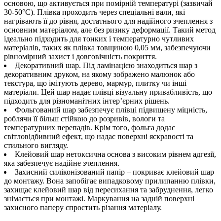
основою, що активується при помірній температурі (зазвичай
30-50°C). Плівка проходить через спеціальні вали, які
нагрівають її до рівня, достатнього для надійного зчеплення з
основним матеріалом, але без ризику деформації. Такий метод
ідеально підходить для тонких і температурно чутливих
матеріалів, таких як плівка товщиною 0,05 мм, забезпечуючи
рівномірний захист і довговічність покриття.
Декоративний шар. Під ламінацією знаходиться шар з
декоративним друком, на якому зображено малюнок або
текстура, що імітують дерево, мармур, плитку чи інші
матеріали. Цей шар надає плівці візуальну привабливість, що
підходить для різноманітних інтер’єрних рішень.
Фольгований шар забезпечує плівці підвищену міцність,
роблячи її більш стійкою до розривів, вологи та
температурних перепадів. Крім того, фольга додає
світловідбивний ефект, що надає поверхні яскравості та
стильного вигляду.
Клейовий шар нетоксична основа з високим рівнем адгезії,
яка забезпечує надійне зчеплення.
Захисний силіконізований папір – покриває клейовий шар
до монтажу. Вона запобігає випадковому прилипанню плівки,
захищає клейовий шар від пересихання та забруднення, легко
знімається при монтажі. Маркування на задній поверхні
захисного паперу спростить різання матеріалу.