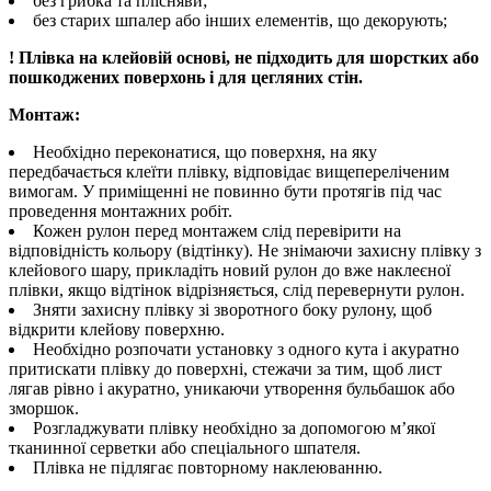
без грибка та плісняви;
без старих шпалер або інших елементів, що декорують;
! Плівка на клейовій основі, не підходить для шорстких або
пошкоджених поверхонь і для цегляних стін.
Монтаж:
Необхідно переконатися, що поверхня, на яку
передбачається клеїти плівку, відповідає вищепереліченим
вимогам. У приміщенні не повинно бути протягів під час
проведення монтажних робіт.
Кожен рулон перед монтажем слід перевірити на
відповідність кольору (відтінку). Не знімаючи захисну плівку з
клейового шару, прикладіть новий рулон до вже наклеєної
плівки, якщо відтінок відрізняється, слід перевернути рулон.
Зняти захисну плівку зі зворотного боку рулону, щоб
відкрити клейову поверхню.
Необхідно розпочати установку з одного кута і акуратно
притискати плівку до поверхні, стежачи за тим, щоб лист
лягав рівно і акуратно, уникаючи утворення бульбашок або
зморшок.
Розгладжувати плівку необхідно за допомогою м’якої
тканинної серветки або спеціального шпателя.
Плівка не підлягає повторному наклеюванню.