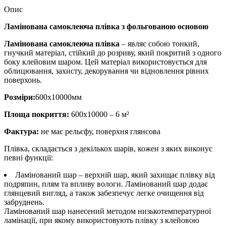
Опис
Ламінована самоклеюча плівка з фольгованою основою
Ламінована самоклеюча плівка
– являє собою тонкий,
гнучкий матеріал, стійкий до розриву, який покритий з одного
боку клейовим шаром. Цей матеріал використовується для
облицювання, захисту, декорування чи відновлення рівних
поверхонь.
Розміри:
600х10000мм
Площа покриття:
600х10000 – 6 м²
Фактура:
не має рельєфу, поверхня глянсова
Плівка, складається з декількох шарів, кожен з яких виконує
певні функції:
Ламінований шар – верхній шар, який захищає плівку від
подряпин, плям та впливу вологи. Ламінований шар додає
глянцевий вигляд, а також забезпечує легке очищення від
забруднень.
Ламінований шар нанесений методом низькотемпературної
ламінації, при якому використовують плівку з клейовою