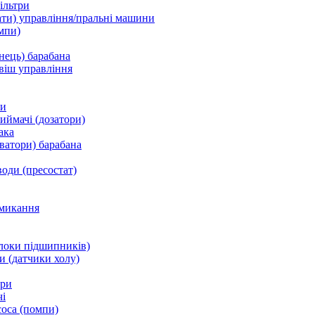
ільтри
ати) управління/пральні машини
мпи)
нець) барабана
віш управління
ки
ймачі (дозатори)
ака
ватори) барабана
води (пресостат)
микання
локи підшипників)
и (датчики холу)
ори
і
соса (помпи)