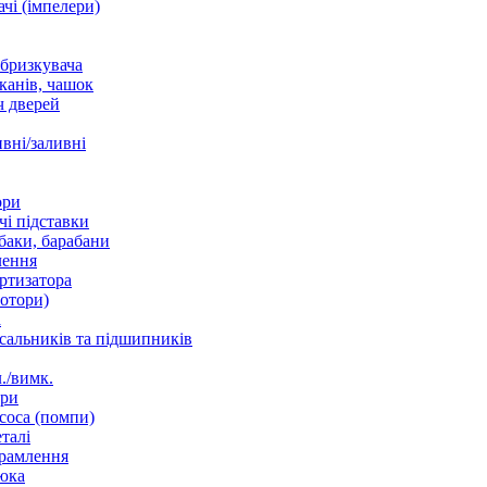
чі (імпелери)
збризкувача
канів, чашок
 дверей
вні/заливні
ори
і підставки
баки, барабани
лення
ртизатора
отори)
а
 сальників та підшипників
./вимк.
ори
соса (помпи)
талі
рамлення
юка