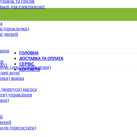
уховок та грилів
іралі для електроплит
ла
і (прокладки)
і дверей
шини
ГОЛОВНА
ДОСТАВКА ТА ОПЛАТА
ей
СЕРВІС
ску)
води (декальцифікатори)
КОНТАКТИ
дачі води
лики) ящика
 (корпуси) насоса
ати) управління
мпи)
ей
верей
води (пресостати)