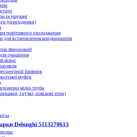
ери
стати
ри-осушувачі
ги (перехідники)
и
ри повітряного охолодження
 для встановлення кондиціонерів
тик фреоновий
 для очищення
ій-флюс
ізоляція
ресцентний барвник
оз'ємні муфти
и
ціонерні мідні труби
дренажні, гнучкі, пояскові тени)
вітла
рки Delonghi 5113270613
енсори