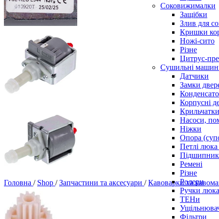
Соковижималки
Защібки
Злив для с
Кришки ко
Ножі-сито
Різне
Цитрус-пре
Сушильні машин
Датчики
Замки двер
Конденсат
Корпусні де
Крильчатк
Насоси, по
Ніжки
Опора (суп
Петлі люка 
Підшипни
Ремені
Різне
Ролери
Головна
/
Shop
/
Запчастини та аксесуари
/
Кавоварки та каво
Ручки люка,
ТЕНи
Ущільнювач
Фільтри