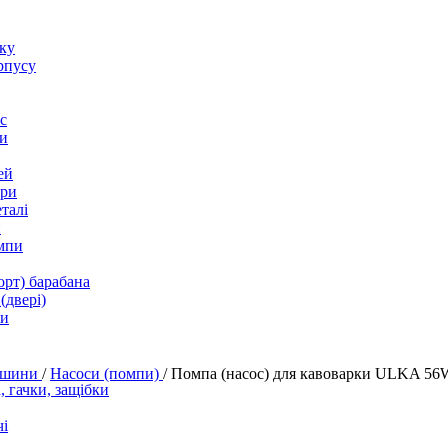
оку
рпусу
с
и
ей
ори
талі
и
мпи
орт) барабана
(двері)
ки
машини
/
Насоси (помпи)
/
Помпа (насос) для кавоварки ULKA 56
 гачки, защібки
і