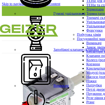
ТЕНи для д
Skip to navigation
Skip to main content
ТЕНи та сп
Термопари
Гумові ущільнювачі
Термостати
Тримачі ск
Ущільнювач
Ущільнювач
Форсунки
Побутова хімія
Посудомийні ма
Вимикачі
Замок двер
Запобіжні клапани (клапани ти
Іонізатори 
Клапани по
Колесо (ро
Корзини
Крильчатки
Модулі (пл
Насоси (по
Ніжки
Патрубки
Вимикачі
Петлі двер
Пружини д
Реле рівня 
Різне