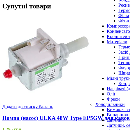
Супутні товари
Ресив
Термо
Фільт
Фітин
Компресор
Конденсато
Кронштейни
Матеріали
Герме
Засіб
Прип
Тепло
Флуо
Швидк
Мідні труб
Конди
Нагрівачі (
Олії
Фреон
Холодильники
Додати до списку бажань
Вимикачі с
Випарники
Помпа (насос) ULKA 48W Type EP5GW для кавова
Датчики
Датчики, с
1,295
грн.