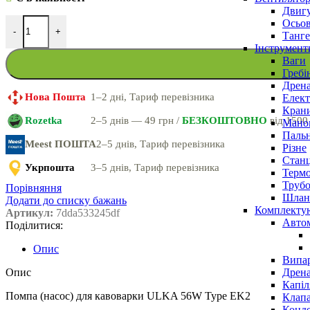
Двигу
Осьов
-
+
Танге
Інструмент
Ваги
Гребі
Дрена
Нова Пошта
1–2 дні, Тариф перевізника
Елект
Крани
Rozetka
2–5 днів — 49 грн /
БЕЗКОШТОВНО
від 1500
Маном
Паль
Meest ПОШТА
2–5 днів, Тариф перевізника
Різне
Станц
Укрпошта
3–5 днів, Тариф перевізника
Терм
Трубо
Порівняння
Шлан
Додати до списку бажань
Комплекту
Артикул:
7dda533245df
Авто
Поділитися:
Опис
Випар
Дрена
Опис
Капіл
Помпа (насос) для кавоварки ULKA 56W Type EK2
Клап
Конд