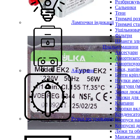
Розбризкува
Сальники
Тени
Тримачі ро
Лампочки індикації
Тримачі ста
Ущільнювач
Фільтри
Шланги зли
Пральні машини
Аксесуари
Амортизат
Амортизуюч
Баки, напів
Аксесуари
Болти кріп
Втулки амо
Двигуни (м
Замки люк
Змазки для
Клапани
Кнопки вкл
Конденсат
Ручки регулювання
Корпуси на
Корпусні де
Люки та об
Манжети л