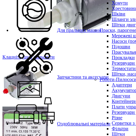
Хомути
Хрестовин
Шківи
Шланги зли
Щітки двиг
Для пральних машин
Праски, парогене
Мережеві 
Насоси (по
Підошви
Прасувальн
Клацніть, щоб збільшити
Прокладки
Резервуари
Термостати
Щітки, нас
Запчастини та аксесуари
Роботи-Пилосос
Адаптери
Акумулято
Двигуни
Контейнери
Плати упра
Резервуари
Різне
Серветки з
Оздоблювальні матеріали
Фільтри
Щітки