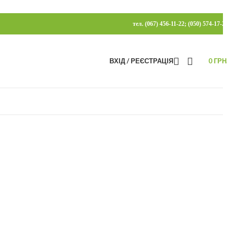
тел. (067) 456-11-22; (050) 574-17-2
ВХІД / РЕЄСТРАЦІЯ
0
ГРН