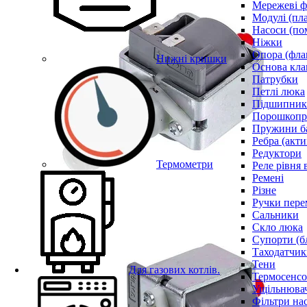
Мережеві ф
Модулі (пл
Насоси (по
Ніжки
Опора (фла
Нижні кришки
Основа кла
Патрубки
Петлі люка
Підшипни
Порошкопри
Пружини б
Ребра (акти
Редуктори
Термометри
Реле рівня 
Ремені
Різне
Ручки пере
Сальники
Скло люка
Супорти (б
Таходатчик
Тени
Для газових котлів.
Термосенс
Ущільнювач
Фільтри на