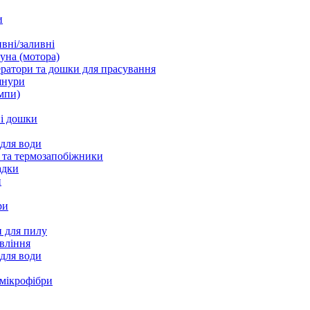
и
вні/заливні
уна (мотора)
ратори та дошки для прасування
шнури
мпи)
і дошки
 для води
 та термозапобіжники
адки
и
ри
 для пилу
вління
 для води
 мікрофібри