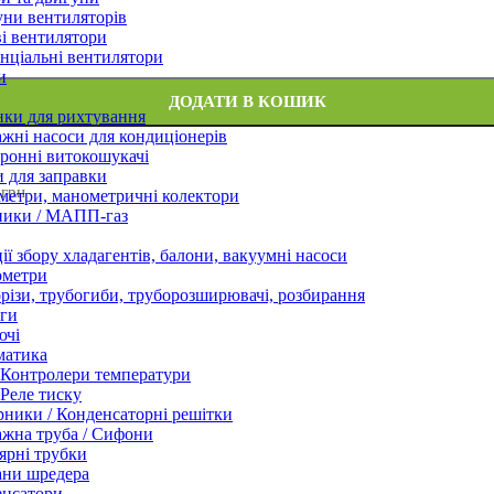
ни вентиляторів
і вентилятори
нціальні вентилятори
и
ДОДАТИ В КОШИК
нки для рихтування
жні насоси для кондиціонерів
ронні витокошукачі
 для заправки
 грн
етри, манометричні колектори
ники / МАПП-газ
ії збору хладагентів, балони, вакуумні насоси
ометри
різи, трубогиби, труборозширювачі, розбирання
ги
ючі
матика
Контролери температури
Реле тиску
ники / Конденсаторні решітки
жна труба / Сифони
ярні трубки
ани шредера
енсатори