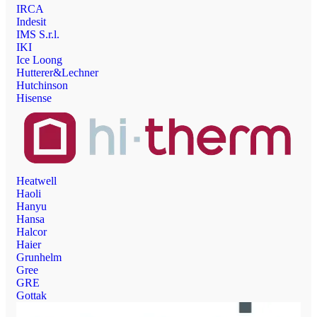
IRCA
Indesit
IMS S.r.l.
IKI
Ice Loong
Hutterer&Lechner
Hutchinson
Hisense
Heatwell
Haoli
Hanyu
Hansa
Halcor
Haier
Grunhelm
Gree
GRE
Gottak