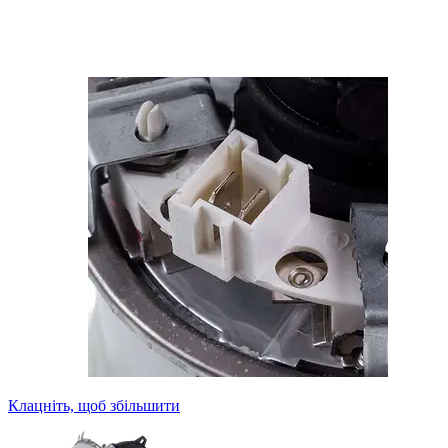
Клацніть, щоб збільшити