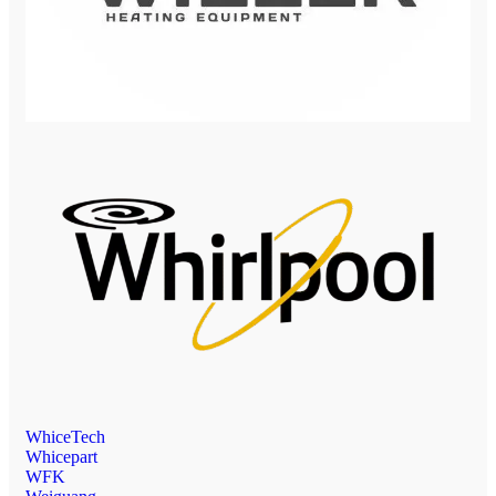
WhiceTech
Whicepart
WFK