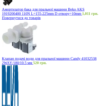
Амортизатор бака для пральної машини Beko AKS
1919200400 110N L=155-225mm D отвору=10mm
1,011
грн.
Повернутися до товарів
Клапан подачі води для пральної машини Candy 41032538
2WAY/180/10.5 мм
520
грн.