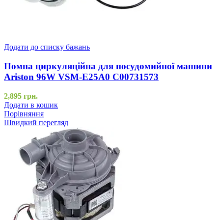
Додати до списку бажань
Помпа циркуляційна для посудомийної машини
Ariston 96W VSM-E25A0 C00731573
2,895
грн.
Додати в кошик
Порівняння
Швидкий перегляд