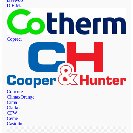
Daewoo
D.E.M.
Copreci
Concore
ClimaxOrange
Cima
Ciarko
CFW
Ceme
Castolin