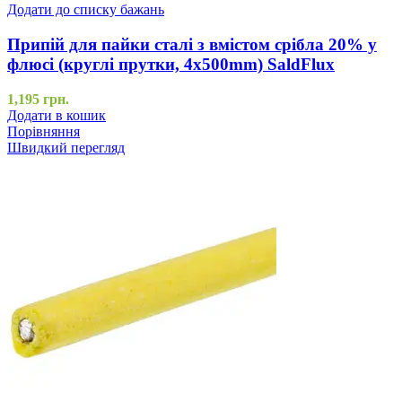
Додати до списку бажань
Припій для пайки сталі з вмістом срібла 20% у
флюсі (круглі прутки, 4x500mm) SaldFlux
1,195
грн.
Додати в кошик
Порівняння
Швидкий перегляд