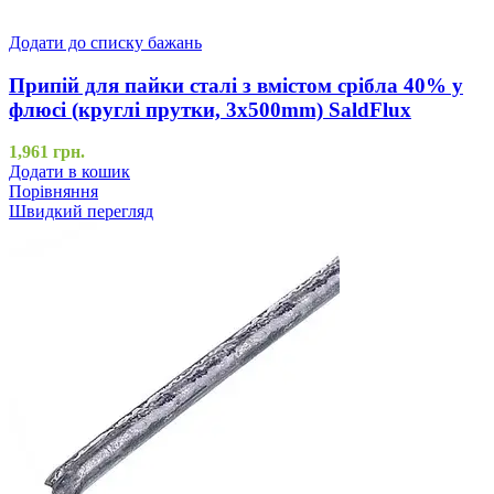
Додати до списку бажань
Припій для пайки сталі з вмістом срібла 40% у
флюсі (круглі прутки, 3x500mm) SaldFlux
1,961
грн.
Додати в кошик
Порівняння
Швидкий перегляд