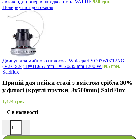
автокондиціонерів швидкознімна VALUE
950
грн.
Повернутися до товарів
Двигун для мийного пилососа Whicepart VC07W0712AG
(V2Z-S24) D=110/55 mm H=120/35 mm 1200 W
895
грн.
Saldflux
Припій для пайки сталі з вмістом срібла 30%
у флюсі (круглі прутки, 3x500mm) SaldFlux
1,474
грн.
Є в наявності
-
+