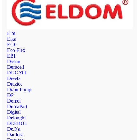
Elbi
Eika
EGO
Eco-Flex
EBI
Dyson
Duracell
DUCATI
Dreefs
Drazice
Drain Pump
DP
Domel
DomaPart
Digital
Delonghi
DEEBOT
De.Na
Danfoss