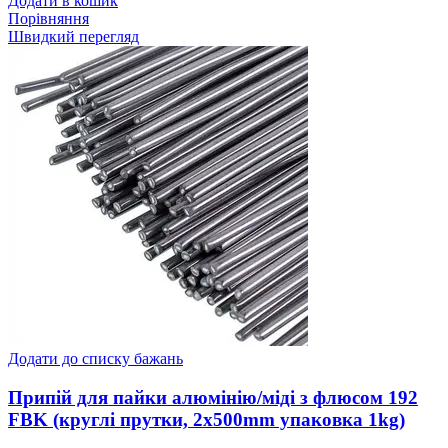
Додати в кошик
Порівняння
Швидкий перегляд
Додати до списку бажань
Припій для пайки алюмінію/міді з флюсом 192
FBK (круглі прутки, 2x500mm упаковка 1kg)