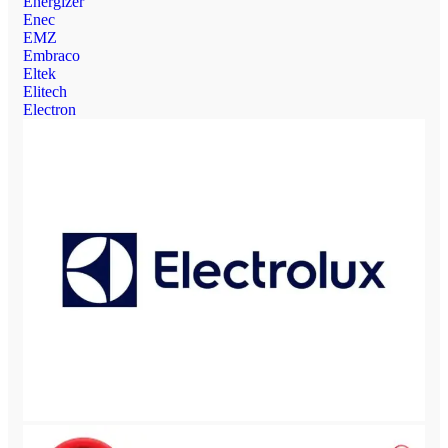
Energizer
Enec
EMZ
Embraco
Eltek
Elitech
Electron