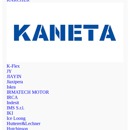
K-Flex
JY
JIAYIN
Jiaxipera
Iskra
IRMATECH MOTOR
IRCA
Indesit
IMS S.r.l.
IKI
Ice Loong
Hutterer&Lechner
Hutchinson