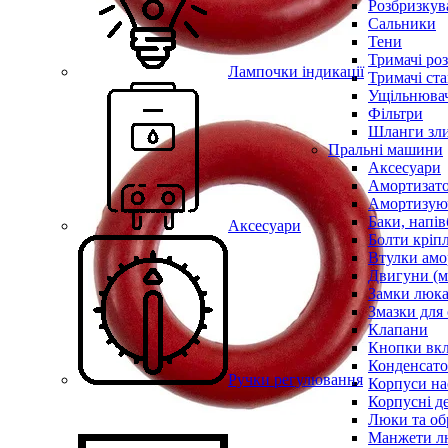
Розбризкува
Сальники
Тени
Тримачі ро
Лампочки індикації
Тримачі ста
Ущільнювач
Фільтри
Шланги зли
Пральні машини
Аксесуари
Амортизат
Амортизуюч
Баки, напів
Аксесуари
Болти кріп
Втулки амо
Двигуни (м
Замки люк
Змазки для
Клапани
Кнопки вкл
Конденсат
Ручки регулювання
Корпуси на
Корпусні де
Люки та об
Манжети л