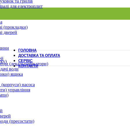
уховок та грилів
іралі для електроплит
ла
і (прокладки)
і дверей
шини
ГОЛОВНА
ДОСТАВКА ТА ОПЛАТА
ей
СЕРВІС
ску)
води (декальцифікатори)
КОНТАКТИ
дачі води
лики) ящика
 (корпуси) насоса
ати) управління
мпи)
ей
верей
води (пресостати)