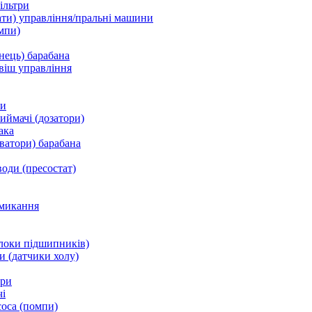
ільтри
ати) управління/пральні машини
мпи)
нець) барабана
віш управління
ки
ймачі (дозатори)
ака
ватори) барабана
води (пресостат)
микання
локи підшипників)
и (датчики холу)
ори
і
соса (помпи)