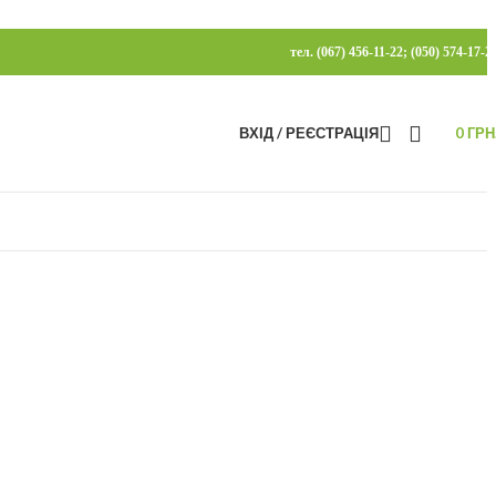
тел. (067) 456-11-22; (050) 574-17-2
ВХІД / РЕЄСТРАЦІЯ
0
ГРН