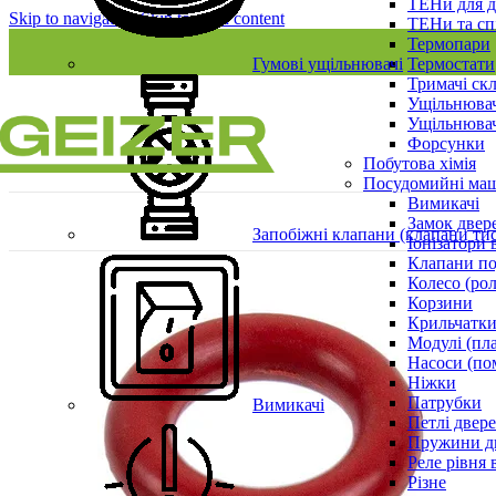
ТЕНи для д
Skip to navigation
Skip to main content
ТЕНи та сп
Термопари
Гумові ущільнювачі
Термостати
Тримачі ск
Ущільнювач
Ущільнювач
Форсунки
Побутова хімія
Посудомийні ма
Вимикачі
Замок двер
Запобіжні клапани (клапани ти
Іонізатори 
Клапани по
Колесо (ро
Корзини
Крильчатки
Модулі (пл
Насоси (по
Ніжки
Патрубки
Вимикачі
Петлі двер
Пружини д
Реле рівня 
Різне