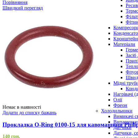
Порівняння
Ресив
Швидкий перегляд
Термо
Фільт
Фітин
Компресор
Конденсато
Кронштейни
Матеріали
Герме
Засіб
Прип
Тепло
Флуо
Швидк
Мідні труб
Конди
Нагрівачі (
Олії
Фреон
Немає в наявності
Холодильники
Додати до списку бажань
Вимикачі с
Випарники
Прокладка O-Ring 0100-15 для кавомашини Phili
Датчики
Датчики, с
140
грн.