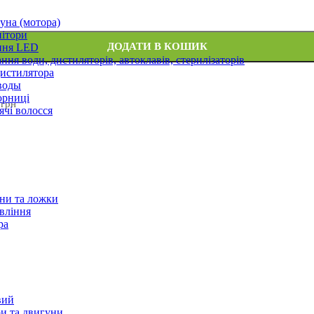
уна (мотора)
нітори
ДОДАТИ В КОШИК
ння LED
ння води, дистиляторів, автоклавів, стерилізаторів
истилятора
воды
юрниці
 грн
чі волосся
ани та ложки
вління
ра
вий
и та двигуни