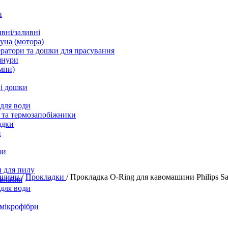
и
вні/заливні
уна (мотора)
ратори та дошки для прасування
шнури
мпи)
і дошки
 для води
 та термозапобіжники
адки
и
ри
 для пилу
машини
/
Прокладки
/
Прокладка O-Ring для кавомашини Philips S
вління
 для води
 мікрофібри