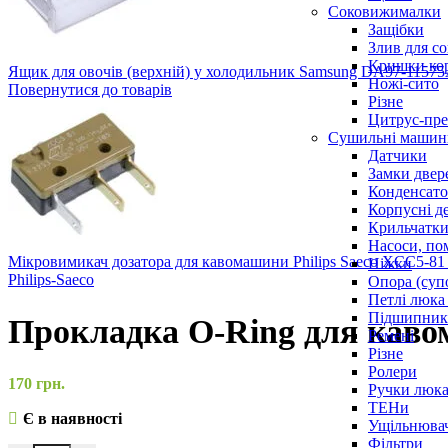
Соковижималки
Защібки
Злив для с
Кришки ко
Ящик для овочів (верхній) у холодильник Samsung DA97-1157
Ножі-сито
Повернутися до товарів
Різне
Цитрус-пре
Сушильні машин
Датчики
Замки двер
Конденсат
Корпусні де
Крильчатк
Насоси, по
Мікровимикач дозатора для кавомашини Philips Saeco XCC5-8
Ніжки
Philips-Saeco
Опора (суп
Петлі люка 
Підшипни
Прокладка O-Ring для каво
Ремені
Різне
Ролери
170
грн.
Ручки люка,
ТЕНи
Є в наявності
Ущільнювач
Фільтри