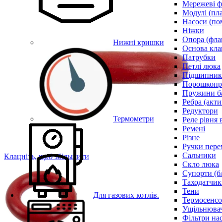
Мережеві ф
Модулі (пл
Насоси (по
Ніжки
Опора (фла
Нижні кришки
Основа кла
Патрубки
Петлі люка
Підшипни
Порошкопри
Пружини б
Ребра (акти
Редуктори
Термометри
Реле рівня 
Ремені
Різне
Ручки пере
Сальники
Клацніть, щоб збільшити
Скло люка
Супорти (б
Таходатчик
Тени
Для газових котлів.
Термосенс
Ущільнювач
Фільтри на