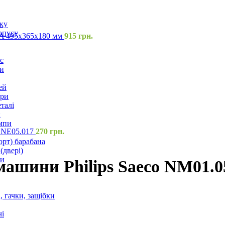
оку
рпусу
5A 495х365х180 мм
915
грн.
с
и
ей
ори
талі
и
мпи
1 NE05.017
270
грн.
орт) барабана
(двері)
ки
машини Philips Saeco NM01.0
 гачки, защібки
і