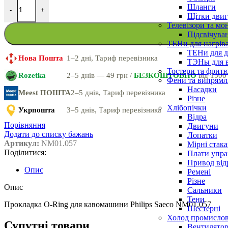
Шланги
-
+
Щітки двиг
Телевізори та мо
Підсвічува
ТЕНи для нагріва
ТЕНи для д
Нова Пошта
1–2 дні, Тариф перевізника
ТЭНы для 
Тостери та фрит
Rozetka
2–5 днів — 49 грн /
БЕЗКОШТОВНО
від 1500
Фени та випрямля
Насадки
Meest ПОШТА
2–5 днів, Тариф перевізника
Різне
Хлібопічки
Укрпошта
3–5 днів, Тариф перевізника
Відра
Порівняння
Двигуни
Додати до списку бажань
Лопатки
Артикул:
NM01.057
Мірні стак
Поділитися:
Плати упра
Привод від
Опис
Ремені
Різне
Опис
Сальники
Тени
Прокладка O-Ring для кавомашини Philips Saeco NM01.057
Шестерні
Холод промисло
Супутні товари
Вентилятор