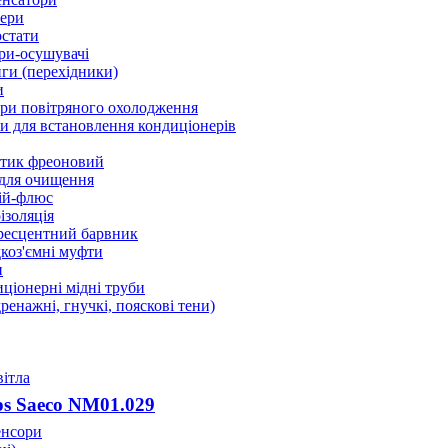
ери
стати
ри-осушувачі
ги (перехідники)
и
ри повітряного охолодження
 для встановлення кондиціонерів
тик фреоновий
 для очищення
ій-флюс
ізоляція
ресцентний барвник
оз'ємні муфти
и
ціонерні мідні труби
дренажні, гнучкі, пояскові тени)
вітла
ps Saeco NM01.029
енсори