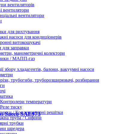
ни вентиляторів
і вентилятори
нціальні вентилятори
и
нки для рихтування
жні насоси для кондиціонерів
ронні витокошукачі
 для заправки
етри, манометричні колектори
ники / МАПП-газ
ії збору хладагентів, балони, вакуумні насоси
ометри
різи, трубогиби, труборозширювачі, розбирання
ги
ючі
матика
Контролери температури
Реле тиску
ники / Конденсаторні решітки
ps Saeco SAE973
жна труба / Сифони
ярні трубки
ани шредера
енсатори