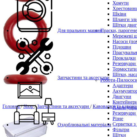
Хомути
Хрестовин
Шківи
Шланги зли
Щітки двиг
Для пральних машин
Праски, парогене
Мережеві 
Насоси (по
Підошви
Прасувальн
Прокладки
Резервуари
Термостати
Щітки, нас
Запчастини та аксесуари
Роботи-Пилосос
Адаптери
Акумулято
Двигуни
Контейнери
Головна
/
Shop
/
Запчастини та аксесуари
/
Кавоварки та каво
Плати упра
Резервуари
Різне
Серветки з
Оздоблювальні матеріали
Фільтри
Щітки