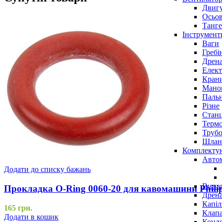
Двигу
Осьов
Танге
Інструмент
Ваги
Гребі
Дрена
Елект
Крани
Маном
Паль
Різне
Станц
Терм
Трубо
Шлан
Комплекту
Авто
Додати до списку бажань
Випар
Прокладка O-Ring 0060-20 для кавомашини Phili
Дрена
Капіл
165
грн.
Клап
Додати в кошик
Конд