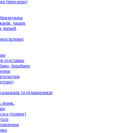
чі (імпелери)
збризкувача
канів, чашок
 дверей
вні/заливні
ори
і підставки
баки, барабани
лення
ртизатора
отори)
а
 сальників та підшипників
./вимк.
ори
соса (помпи)
талі
рамлення
юка