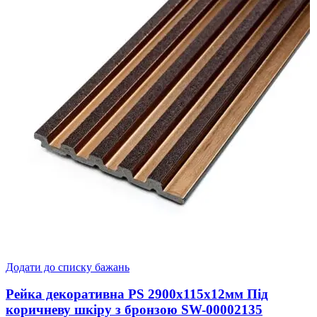
Додати до списку бажань
Рейка декоративна PS 2900х115х12мм Під
коричневу шкіру з бронзою SW-00002135