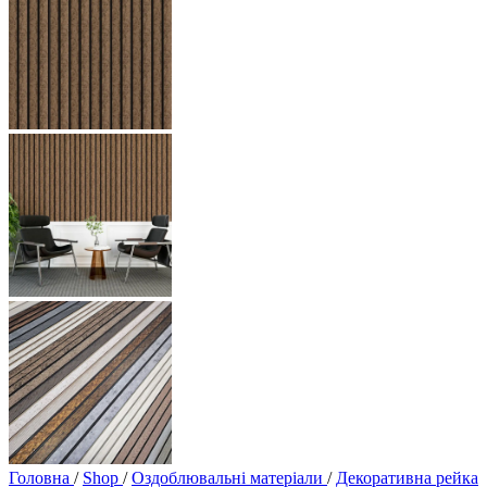
Головна
/
Shop
/
Оздоблювальні матеріали
/
Декоративна рейка