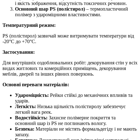
і якість зображення, відсутність токсичних речовин.
Основний шар PS (полістирол)
– термопластичний
полімер з удароміцними властивостями.
Температурний режим:
PS (полістирол) зазвичай може витримувати температури від
-20°C до +70°C.
Застосування:
Для внутрішніх оздоблювальних робіт: декорування стін у всіх
видах житлових та комерційних приміщень, декорування
меблів, дверей та інших рівних поверхонь.
Основні переваги матеріалів:
Удароміцність:
Рейки стійкі до механічних впливів та
ударів.
Легкість:
Низька щільність полістиролу забезпечує
легкий вага реек.
Водостійкість:
Захисне полімерне покриття та
основний шар із PS не поглинають вологу.
Безпека:
Матеріали не містять формальдегіду і не мають
запаху.