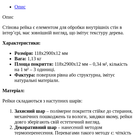
Опис
Опис
Стінова рейка є елементом для обробки внутрішніх стін в
інтер’єрі, має зовнішній вигляд, що імітує текстуру дерева.
Характеристики:
Розміри:
118х2900х12 мм
Вага:
1,13 кг
Площа покриття:
118х2900х12 мм – 0,34 м², кількість
на 1 м² – 3 одиниці.
Фактура:
поверхня рівна або структурна, імітує
натуральні матеріали.
Матеріал:
Рейки складаються з наступних шарів:
Захисний шар
– полімерне покриття стійке до стирання,
механічних пошкоджень та вологи, завдяки якому, рейки
довго зберігають свій естетичний вигляд.
Декоративний шар
– нанесений методом
термоперенесення. Перевагами такого методу є: чіткість