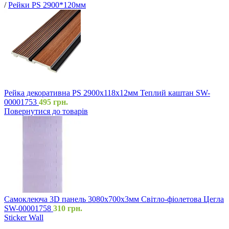
/
Рейки PS 2900*120мм
Рейка декоративна PS 2900х118х12мм Теплий каштан SW-
00001753
495
грн.
Повернутися до товарів
Самоклеюча 3D панель 3080x700x3мм Світло-фіолетова Цегла
SW-00001758
310
грн.
Sticker Wall