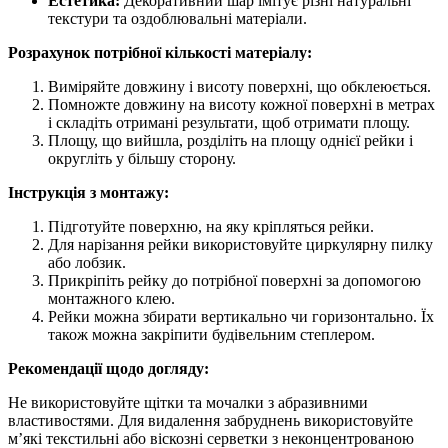
Естетика:
Декоративний шар імітує різні натуральні
текстури та оздоблювальні матеріали.
Розрахунок потрібної кількості матеріалу:
Виміряйте довжину і висоту поверхні, що обклеюється.
Помножте довжину на висоту кожної поверхні в метрах
і складіть отримані результати, щоб отримати площу.
Площу, що вийшла, розділіть на площу однієї рейки і
округліть у більшу сторону.
Інструкція з монтажу:
Підготуйте поверхню, на яку кріпляться рейки.
Для нарізання рейки використовуйте циркулярну пилку
або лобзик.
Прикріпіть рейку до потрібної поверхні за допомогою
монтажного клею.
Рейки можна збирати вертикально чи горизонтально. Їх
також можна закріпити будівельним степлером.
Рекомендації щодо догляду:
Не використовуйте щітки та мочалки з абразивними
властивостями. Для видалення забруднень використовуйте
м’які текстильні або віскозні серветки з неконцентрованою