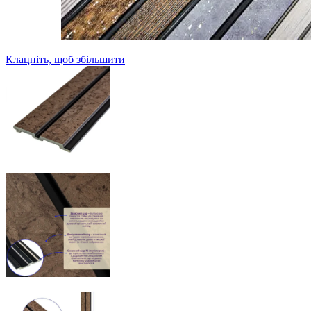
Клацніть, щоб збільшити