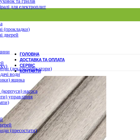
уховок та грилів
іралі для електроплит
ла
і (прокладки)
і дверей
шини
ГОЛОВНА
ДОСТАВКА ТА ОПЛАТА
ей
СЕРВІС
ску)
води (декальцифікатори)
КОНТАКТИ
дачі води
лики) ящика
 (корпуси) насоса
ати) управління
мпи)
ей
верей
води (пресостати)