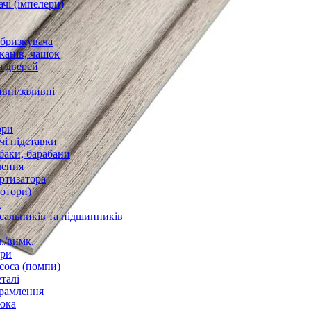
чі (імпелери)
збризкувача
канів, чашок
 дверей
вні/заливні
ори
і підставки
баки, барабани
лення
ртизатора
отори)
а
 сальників та підшипників
./вимк.
ори
соса (помпи)
талі
рамлення
юка