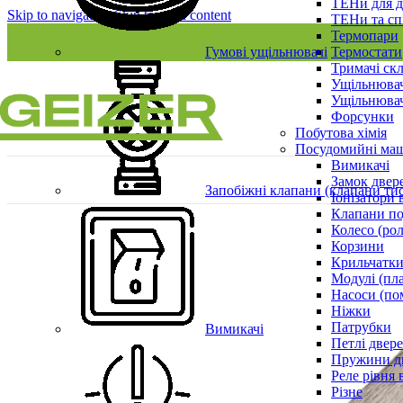
ТЕНи для д
Skip to navigation
Skip to main content
ТЕНи та сп
Термопари
Гумові ущільнювачі
Термостати
Тримачі ск
Ущільнювач
Ущільнювач
Форсунки
Побутова хімія
Посудомийні ма
Вимикачі
Замок двер
Запобіжні клапани (клапани ти
Іонізатори 
Клапани по
Колесо (ро
Корзини
Крильчатки
Модулі (пл
Насоси (по
Ніжки
Патрубки
Вимикачі
Петлі двер
Пружини д
Реле рівня 
Різне