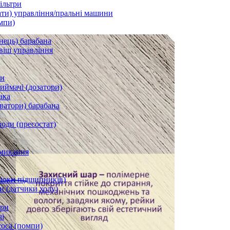
ільтри
ати) управління/пральні машини
мпи)
нець) барабана
віш управління
ки
ймачі (дозатори)
ака
ватори) барабана
води (пресостат)
микання
локи підшипників)
и (датчики холу)
ори
і
соса (помпи)