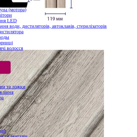
уна (мотора)
нітори
ння LED
ння води, дистиляторів, автоклавів, стерилізаторів
истилятора
воды
юрниці
чі волосся
ани та ложки
вління
ра
вий
и та двигуни