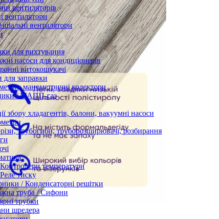
ни вентиляторів
і вентилятори
нціальні вентилятори
и
нки для рихтування
жні насоси для кондиціонерів
ронні витокошукачі
 для заправки
етри, манометричні колектори
ники / МАПП-газ
ії збору хладагентів, балони, вакуумні насоси
ометри
різи, трубогиби, труборозширювачі, розбирання
ги
ючі
матика
Контролери температури
Реле тиску
ники / Конденсаторні решітки
жна труба / Сифони
ярні трубки
ани шредера
енсатори