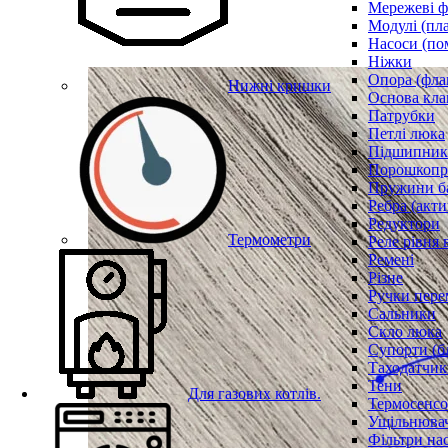
Мережеві ф
Модулі (пл
Насоси (по
Ніжки
Опора (фла
Нижні кришки
Основа кла
Патрубки
Петлі люка
Підшипни
Порошкопри
Пружини б
Ребра (акти
Редуктори
Термометри
Реле рівня 
Ремені
Різне
Ручки пере
Сальники
Скло люка
Супорти (б
Таходатчик
Тени
Для газових котлів.
Термосенс
Ущільнювач
Фільтри на