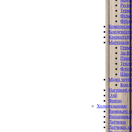
Ресив
Термо
Фільт
Фітин
Компресор
Конденсато
Кронштейни
Матеріали
Герме
Засіб
Прип
Тепло
Флуо
Швидк
Мідні труб
Конди
Нагрівачі (
Олії
Фреон
Холодильники
Вимикачі с
Випарники
Датчики
Датчики, с