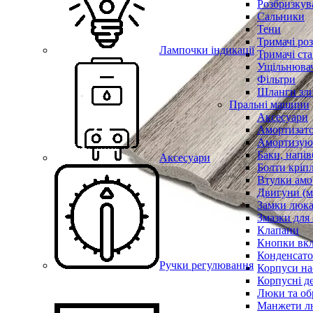
Розбризкува
Сальники
Тени
Тримачі ро
Лампочки індикації
Тримачі ста
Ущільнювач
Фільтри
Шланги зли
Пральні машини
Аксесуари
Амортизат
Амортизуюч
Баки, напів
Аксесуари
Болти кріп
Втулки амо
Двигуни (м
Замки люк
Змазки для
Клапани
Кнопки вкл
Конденсат
Ручки регулювання
Корпуси на
Корпусні де
Люки та об
Манжети л