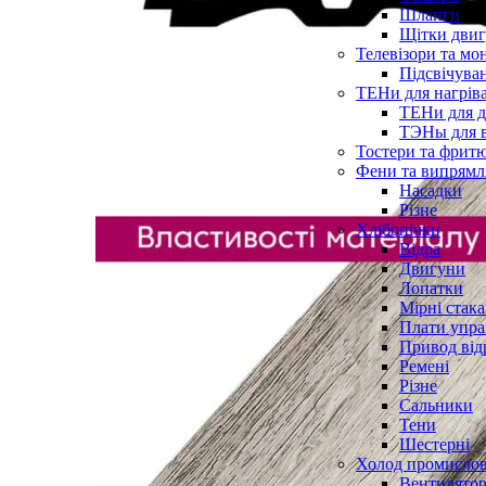
Шланги
Щітки двиг
Телевізори та мо
Підсвічува
ТЕНи для нагріва
ТЕНи для д
ТЭНы для 
Тостери та фрит
Фени та випрямля
Насадки
Різне
Хлібопічки
Відра
Двигуни
Лопатки
Мірні стак
Плати упра
Привод від
Ремені
Різне
Сальники
Тени
Шестерні
Холод промисло
Вентилятор