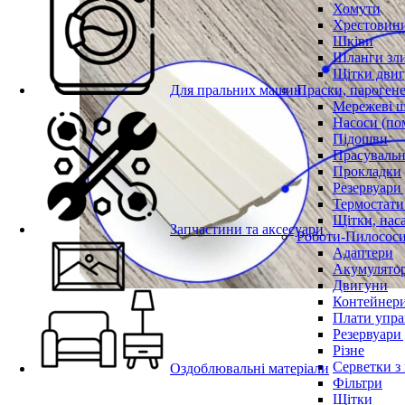
Хомути
Хрестовин
Шківи
Шланги зли
Щітки двиг
Для пральних машин
Праски, парогене
Мережеві 
Насоси (по
Підошви
Прасувальн
Прокладки
Резервуари
Термостати
Щітки, нас
Запчастини та аксесуари
Роботи-Пилосос
Адаптери
Акумулято
Двигуни
Контейнери
Плати упра
Резервуари
Різне
Серветки з
Оздоблювальні матеріали
Фільтри
Щітки