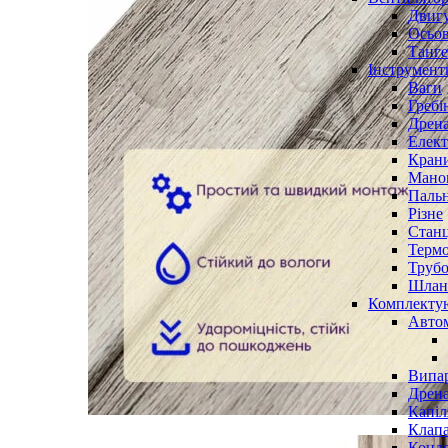
Двигу
Осьов
Танге
Інструмент
Ваги
Гребі
Дрена
Елект
Крани
Маном
Паль
Різне
Станц
Терм
Трубо
Шлан
Комплекту
Авто
Випар
Дрена
Капіл
Клап
Конд