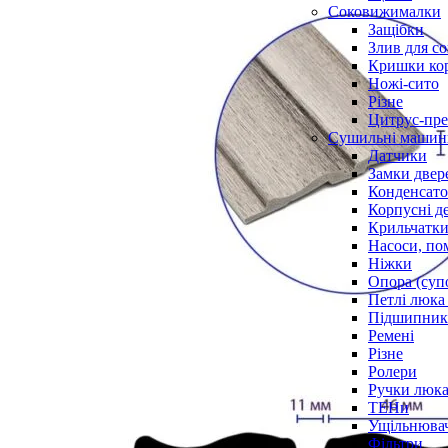
Соковижималки
Защібки
Злив для с
Кришки ко
Ножі-сито
Різне
Цитрус-пре
Сушильні машин
Датчики
Замки двер
Конденсат
Корпусні де
Крильчатк
Насоси, по
Ніжки
Опора (суп
Петлі люка 
Підшипни
Ремені
Різне
Ролери
Ручки люка,
ТЕНи
Ущільнювач
Фільтри