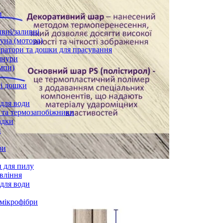
и
вні/заливні
уна (мотора)
ратори та дошки для прасування
шнури
мпи)
і дошки
 для води
 та термозапобіжники
адки
и
ри
 для пилу
вління
 для води
 мікрофібри