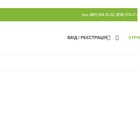
тел. (067) 456-11-22; (050) 574-17-2
ВХІД / РЕЄСТРАЦІЯ
0
ГРН