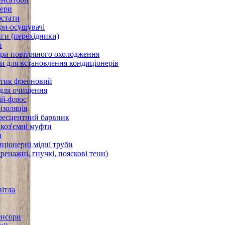
ери
стати
ри-осушувачі
ги (перехідники)
и
ри повітряного охолодження
 для встановлення кондиціонерів
тик фреоновий
 для очищення
ій-флюс
ізоляція
ресцентний барвник
оз'ємні муфти
и
ціонерні мідні труби
дренажні, гнучкі, пояскові тени)
вітла
енсори