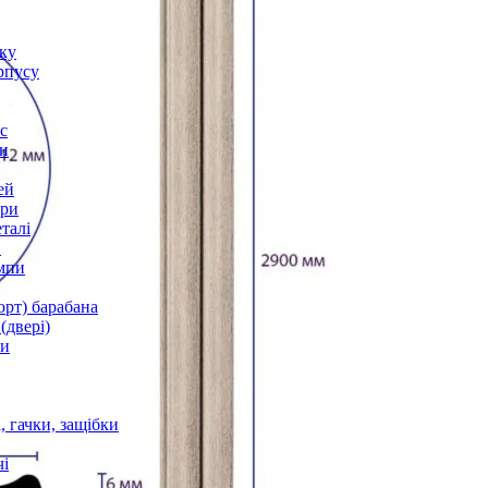
оку
рпусу
с
и
ей
ори
талі
и
мпи
орт) барабана
(двері)
ки
 гачки, защібки
і