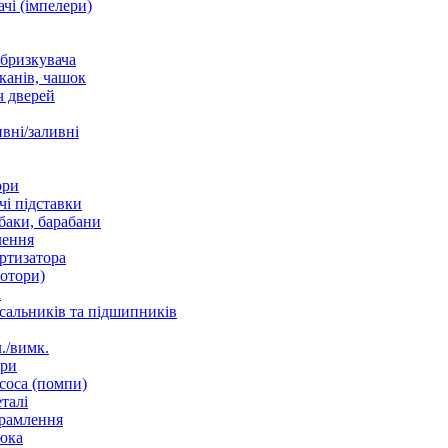
чі (імпелери)
збризкувача
канів, чашок
 дверей
вні/заливні
ори
і підставки
баки, барабани
лення
ртизатора
отори)
а
 сальників та підшипників
./вимк.
ори
соса (помпи)
талі
рамлення
юка