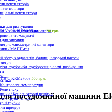
ни вентиляторів
і вентилятори
нціальні вентилятори
и
нки для рихтування
жні насоси для кондиціонерів
3UN VAL913UN 0.25 л/мин
190
грн.
ронні витокошукачі
 для заправки
етри, манометричні колектори
ники / МАПП-газ
ії збору хладагентів, балони, вакуумні насоси
ометри
різи, трубогиби, труборозширювачі, розбирання
ги
ючі
30-110°C KRM27008
560
грн.
матика
Контролери температури
Реле тиску
) для посудомийної машини E
ники / Конденсаторні решітки
жна труба / Сифони
ярні трубки
ани шредера
енсатори