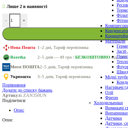
Ресив
Лише 2 в наявності
Термо
Фільт
Фітин
-
+
Компресор
Конденсато
Кронштейни
Матеріали
Герме
Нова Пошта
1–2 дні, Тариф перевізника
Засіб
Прип
Rozetka
2–5 днів — 49 грн /
БЕЗКОШТОВНО
від 1500
Тепло
Флуо
Meest ПОШТА
2–5 днів, Тариф перевізника
Швидк
Укрпошта
3–5 днів, Тариф перевізника
Мідні труб
Конди
Порівняння
Нагрівачі (
Додати до списку бажань
Олії
Артикул:
ZAN350UN
Фреон
Поділитися:
Холодильники
Вимикачі с
Опис
Випарники
Датчики
Опис
Датчики, с