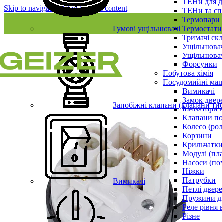
ТЕНи для д
Skip to navigation
Skip to main content
ТЕНи та сп
Термопари
Гумові ущільнювачі
Термостати
Тримачі ск
Ущільнювач
Ущільнювач
Форсунки
Побутова хімія
Посудомийні ма
Вимикачі
Замок двер
Запобіжні клапани (клапани ти
Іонізатори 
Клапани по
Колесо (ро
Корзини
Крильчатки
Модулі (пл
Насоси (по
Ніжки
Патрубки
Вимикачі
Петлі двер
Пружини д
Реле рівня 
Різне