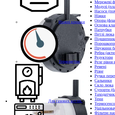
Мережеві ф
Модулі (пл
Насоси (по
Ніжки
Опора (фла
Нижні кришки
Основа кла
Патрубки
Петлі люка
Підшипни
Порошкопри
Пружини б
Ребра (акти
Редуктори
Термометри
Реле рівня 
Ремені
Різне
Ручки пере
Сальники
Скло люка
Супорти (б
Таходатчик
Тени
Для газових котлів.
Термосенс
Ущільнювач
Фільтри на