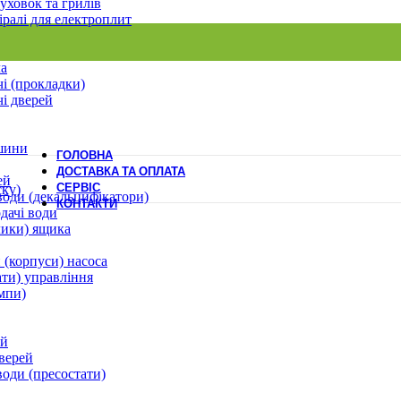
уховок та грилів
іралі для електроплит
ла
і (прокладки)
і дверей
шини
ГОЛОВНА
ДОСТАВКА ТА ОПЛАТА
ей
СЕРВІС
ску)
води (декальцифікатори)
КОНТАКТИ
дачі води
лики) ящика
 (корпуси) насоса
ати) управління
мпи)
ей
верей
води (пресостати)