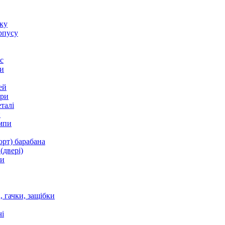
оку
рпусу
с
и
ей
ори
талі
и
мпи
орт) барабана
(двері)
ки
 гачки, защібки
і