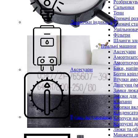
Розбризкува
Сальники
Тени
Тримачі ро
Лампочки індикації
Тримачі ста
Ущільнювач
Фільтри
Шланги зли
Пральні машини
Аксесуари
Амортизат
Амортизуюч
Баки, напів
Аксесуари
Болти кріп
Втулки амо
Двигуни (м
Замки люк
Змазки для
Клапани
Кнопки вкл
Конденсат
Ручки регулювання
Корпуси на
Корпусні де
Люки та об
Манжети л