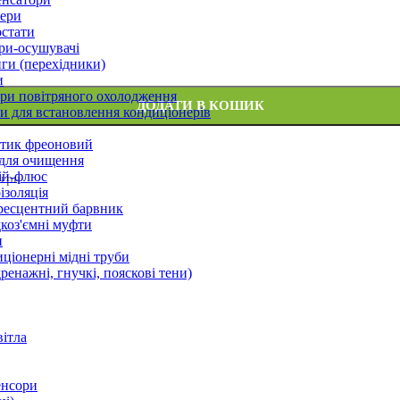
ери
стати
ри-осушувачі
ги (перехідники)
и
ри повітряного охолодження
ДОДАТИ В КОШИК
 для встановлення кондиціонерів
тик фреоновий
 для очищення
ій-флюс
 грн
ізоляція
ресцентний барвник
оз'ємні муфти
и
ціонерні мідні труби
дренажні, гнучкі, пояскові тени)
вітла
енсори