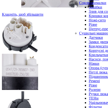
Соковижималки
Защібки
Злив для с
Клацніть, щоб збільшити
Кришки ко
Ножі-сито
Різне
Цитрус-пре
Сушильні машин
Датчики
Замки двер
Конденсат
Корпусні де
Крильчатк
Насоси, по
Ніжки
Опора (суп
Петлі люка 
Підшипни
Ремені
Різне
Ролери
Ручки люка,
ТЕНи
Ущільнювач
Фільтри