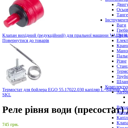
Двигу
Осьов
Танге
Інструмент
Ваги
Гребі
Дрена
Клапан вихідний (редукційний) для пральної машини VAL91
Елект
Повернутися до товарів
Крани
Маном
Паль
Різне
Станц
Терм
Трубо
Шлан
Комплекту
Термостат для бойлера EGO 55.17022.030 капіляр L=840mm, 
Авто
SKL
Реле рівня води (пресостат
Випар
Дрена
Капіл
Клап
745
грн.
Конд