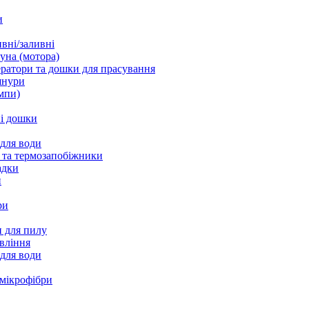
и
вні/заливні
уна (мотора)
ратори та дошки для прасування
шнури
мпи)
і дошки
 для води
 та термозапобіжники
адки
и
ри
 для пилу
вління
 для води
 мікрофібри