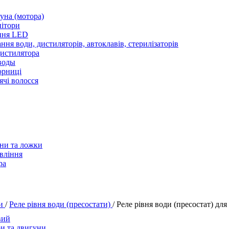
уна (мотора)
нітори
ння LED
ння води, дистиляторів, автоклавів, стерилізаторів
истилятора
воды
юрниці
чі волосся
ани та ложки
вління
ра
ни
/
Реле рівня води (пресостати)
/
Реле рівня води (пресостат) д
вий
и та двигуни