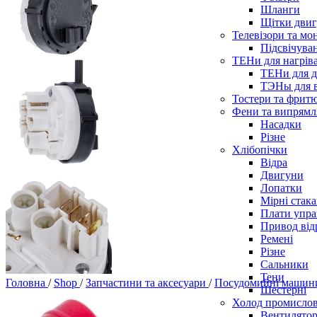
Шланги
Щітки двиг
Телевізори та мо
Підсвічува
ТЕНи для нагріва
ТЕНи для д
ТЭНы для 
Тостери та фрит
Фени та випрямля
Насадки
Різне
Хлібопічки
Відра
Двигуни
Лопатки
Мірні стак
Плати упра
Привод від
Ремені
Різне
Сальники
Тени
Головна
/
Shop
/
Запчастини та аксесуари
/
Посудомийні маши
Шестерні
Холод промисло
Вентилятор