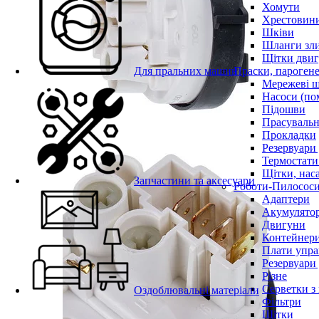
Хомути
Хрестовин
Шківи
Шланги зли
Щітки двиг
Для пральних машин
Праски, парогене
Мережеві 
Насоси (по
Підошви
Прасувальн
Прокладки
Резервуари
Термостати
Щітки, нас
Запчастини та аксесуари
Роботи-Пилосос
Адаптери
Акумулято
Двигуни
Контейнери
Плати упра
Резервуари
Різне
Серветки з
Оздоблювальні матеріали
Фільтри
Щітки