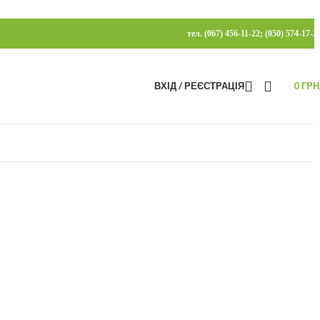
тел. (067) 456-11-22; (050) 574-17-2
ВХІД / РЕЄСТРАЦІЯ
0
ГРН