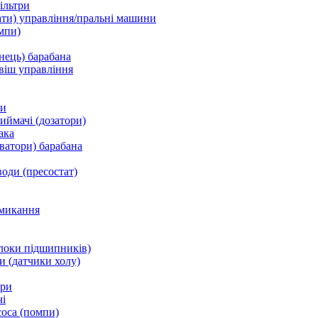
ільтри
ати) управління/пральні машини
мпи)
нець) барабана
віш управління
ки
ймачі (дозатори)
ака
ватори) барабана
води (пресостат)
микання
локи підшипників)
и (датчики холу)
ори
і
соса (помпи)