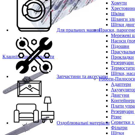
Хомути
Хрестовин
Шківи
Шланги зли
Щітки двиг
Для пральних машин
Праски, парогене
Мережеві 
Насоси (по
Підошви
Прасувальн
Клацніть, щоб збільшити
Прокладки
Резервуари
Термостати
Щітки, нас
Запчастини та аксесуари
Роботи-Пилосос
Адаптери
Акумулято
Двигуни
Контейнери
Плати упра
Резервуари
Різне
Серветки з
Оздоблювальні матеріали
Фільтри
Щітки