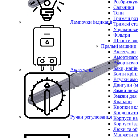
Розбризкува
Сальники
Тени
Тримачі ро
Лампочки індикації
Тримачі ста
Ущільнювач
Фільтри
Шланги зли
Пральні машини
Аксесуари
Амортизат
Амортизуюч
Баки, напів
Аксесуари
Болти кріп
Втулки амо
Двигуни (м
Замки люк
Змазки для
Клапани
Кнопки вкл
Конденсат
Ручки регулювання
Корпуси на
Корпусні де
Люки та об
Манжети л