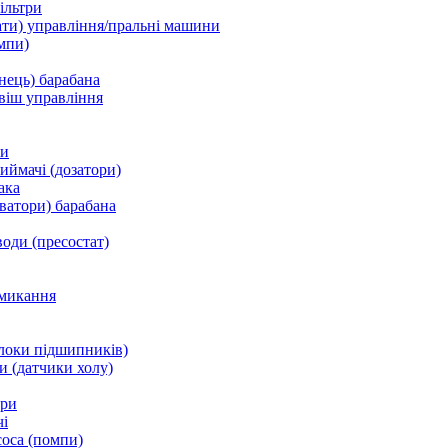
ільтри
ати) управління/пральні машини
мпи)
нець) барабана
віш управління
ки
ймачі (дозатори)
ака
ватори) барабана
води (пресостат)
микання
локи підшипників)
и (датчики холу)
ори
і
соса (помпи)