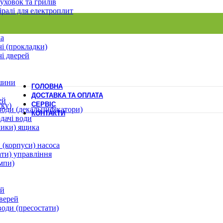
уховок та грилів
іралі для електроплит
ла
і (прокладки)
і дверей
шини
ГОЛОВНА
ДОСТАВКА ТА ОПЛАТА
ей
СЕРВІС
ску)
води (декальцифікатори)
КОНТАКТИ
дачі води
лики) ящика
 (корпуси) насоса
ати) управління
мпи)
ей
верей
води (пресостати)