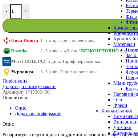
Ресив
Термо
-
+
Фільт
Фітин
Компресор
Конденсато
Кронштейни
Нова Пошта
1–2 дні, Тариф перевізника
Матеріали
Герме
Rozetka
2–5 днів — 49 грн /
БЕЗКОШТОВНО
від 1500
Засіб
Прип
Meest ПОШТА
2–5 днів, Тариф перевізника
Тепло
Флуо
Укрпошта
3–5 днів, Тариф перевізника
Швидк
Порівняння
Мідні труб
Додати до списку бажань
Конди
Артикул:
1745300400
Нагрівачі (
Поділитися:
Олії
Фреон
Опис
Холодильники
Додаткова інформація
Вимикачі с
Випарники
Опис
Датчики
Датчики, с
Розбризкувач верхній для посудомийної машини Beko 1745300