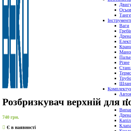
Двигу
Осьов
Танге
Інструмент
Ваги
Гребі
Дрена
Елект
Крани
Маном
Паль
Різне
Станц
Терм
Трубо
Шлан
Комплекту
Авто
Розбризкувач верхній для 
Випар
Дрена
740
грн.
Капіл
Клап
Є в наявності
Конд