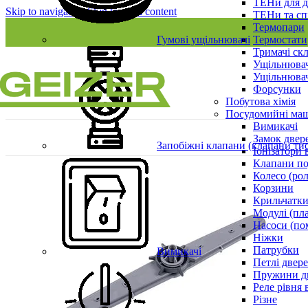
ТЕНи для д
Skip to navigation
Skip to main content
ТЕНи та сп
Термопари
Гумові ущільнювачі
Термостати
Тримачі ск
Ущільнювач
Ущільнювач
Форсунки
Побутова хімія
Посудомийні ма
Вимикачі
Замок двер
Запобіжні клапани (клапани ти
Іонізатори 
Клапани по
Колесо (ро
Корзини
Крильчатки
Модулі (пл
Насоси (по
Ніжки
Патрубки
Вимикачі
Петлі двер
Пружини д
Реле рівня 
Різне