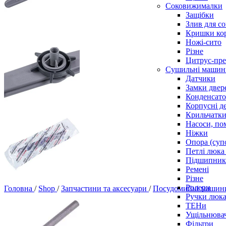
Соковижималки
Защібки
Злив для с
Кришки ко
Ножі-сито
Різне
Цитрус-пре
Сушильні машин
Датчики
Замки двер
Конденсат
Корпусні де
Крильчатк
Насоси, по
Ніжки
Опора (суп
Петлі люка 
Підшипни
Ремені
Різне
Ролери
Головна
/
Shop
/
Запчастини та аксесуари
/
Посудомийні маши
Ручки люка,
ТЕНи
Ущільнювач
Фільтри