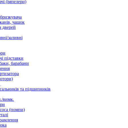
чі (імпелери)
збризкувача
канів, чашок
 дверей
вні/заливні
ори
і підставки
баки, барабани
лення
ртизатора
отори)
а
 сальників та підшипників
./вимк.
ори
соса (помпи)
талі
рамлення
юка