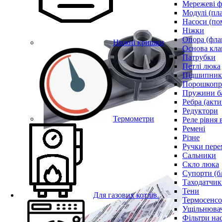
Мережеві ф
Модулі (пл
Насоси (по
Ніжки
Опора (фла
Нижні кришки
Основа кла
Патрубки
Петлі люка
Підшипни
Порошкопри
Пружини б
Ребра (акти
Редуктори
Термометри
Реле рівня 
Ремені
Різне
Ручки пере
Сальники
Скло люка
Супорти (б
Таходатчик
Тени
Для газових котлів.
Термосенс
Ущільнювач
Фільтри на