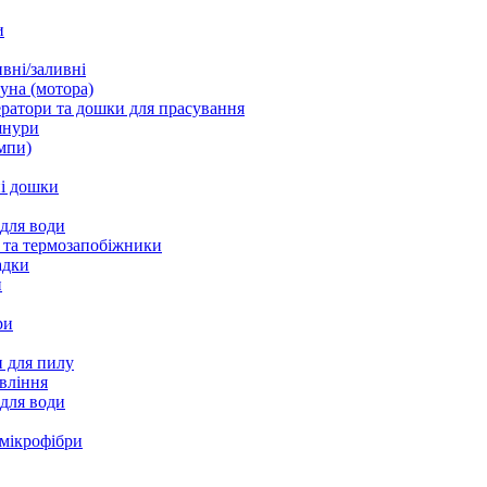
и
вні/заливні
уна (мотора)
ратори та дошки для прасування
шнури
мпи)
і дошки
 для води
 та термозапобіжники
адки
и
ри
 для пилу
вління
 для води
 мікрофібри