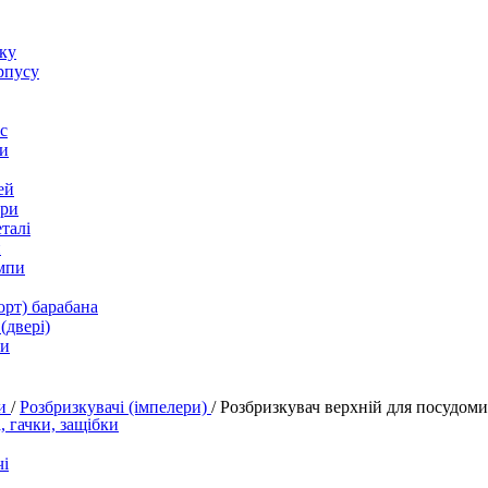
оку
рпусу
с
и
ей
ори
талі
и
мпи
орт) барабана
(двері)
ки
ни
/
Розбризкувачі (імпелери)
/
Розбризкувач верхній для посудом
 гачки, защібки
і