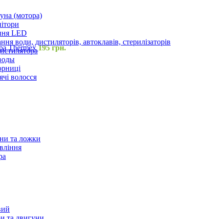
уна (мотора)
нітори
ння LED
ння води, дистиляторів, автоклавів, стерилізаторів
ера Thermex
195
грн.
истилятора
воды
юрниці
чі волосся
ани та ложки
вління
ра
вий
и та двигуни