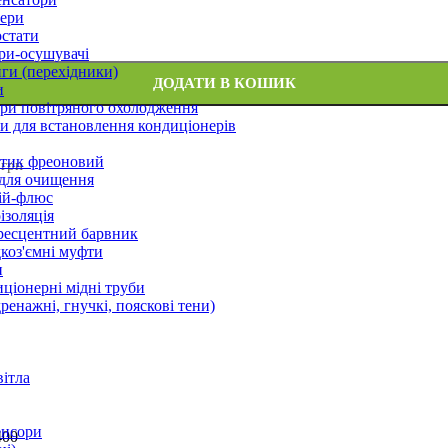
ери
стати
ри-осушувачі
ги (перехідники)
ДОДАТИ В КОШИК
и
ри повітряного охолодження
 для встановлення кондиціонерів
тик фреоновий
 грн
 для очищення
ій-флюс
ізоляція
ресцентний барвник
оз'ємні муфти
и
ціонерні мідні труби
дренажні, гнучкі, пояскові тени)
вітла
енсори
400