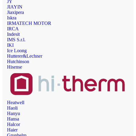
JY
JIAYIN
Jiaxipera
Iskra
IRMATECH MOTOR
IRCA
Indesit
IMS S.r.l.
IKI
Ice Loong
Hutterer&Lechner
Hutchinson
Hisense
Heatwell
Haoli
Hanyu
Hansa
Halcor
Haier
Grunhelm