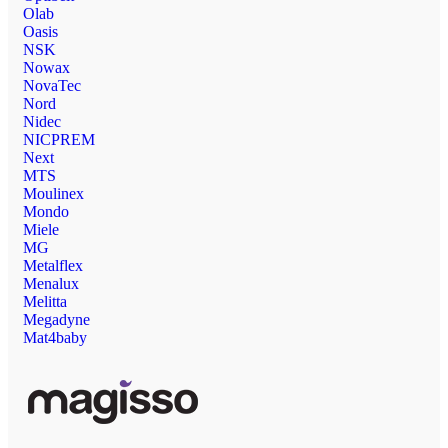
Olab
Oasis
NSK
Nowax
NovaTec
Nord
Nidec
NICPREM
Next
MTS
Moulinex
Mondo
Miele
MG
Metalflex
Menalux
Melitta
Megadyne
Mat4baby