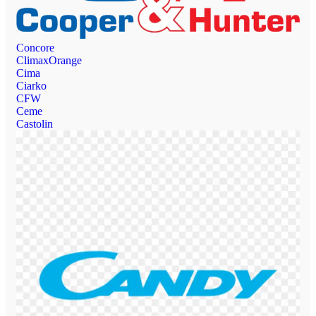
Concore
ClimaxOrange
Cima
Ciarko
CFW
Ceme
Castolin