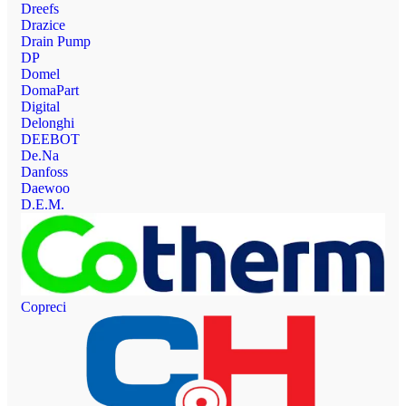
Dreefs
Drazice
Drain Pump
DP
Domel
DomaPart
Digital
Delonghi
DEEBOT
De.Na
Danfoss
Daewoo
D.E.M.
Copreci