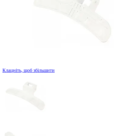
Клацніть, щоб збільшити