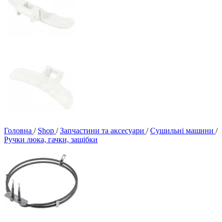
Головна
/
Shop
/
Запчастини та аксесуари
/
Сушильні машини
/
Ручки люка, гачки, защібки