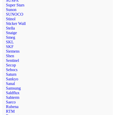
SUSPA
Super Stars
Sunon
SUNOCO
Stinol
Sticker Wall
Stella
Snaige
Smeg
SKL
SKF
Siemens
Shen
Sentinel
Secop
Sebocs
Saturn
Sankyo
Sanal
Samsung
Saldflux
Sahterm
Saeco
Rubena
RTM