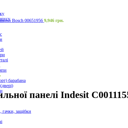
оку
рпусу
ашини Bosch 00651956
9,946
грн.
с
и
ей
ори
талі
и
мпи
.
орт) барабана
(двері)
ки
льної панелі Indesit C001115
 гачки, защібки
і