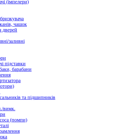
чі (імпелери)
збризкувача
канів, чашок
 дверей
вні/заливні
ори
і підставки
баки, барабани
лення
ртизатора
отори)
а
 сальників та підшипників
./вимк.
ори
соса (помпи)
талі
рамлення
юка