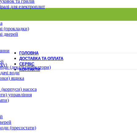
уховок та грилів
іралі для електроплит
ла
і (прокладки)
і дверей
шини
ГОЛОВНА
ДОСТАВКА ТА ОПЛАТА
ей
СЕРВІС
ску)
води (декальцифікатори)
КОНТАКТИ
дачі води
лики) ящика
 (корпуси) насоса
ати) управління
мпи)
ей
верей
води (пресостати)