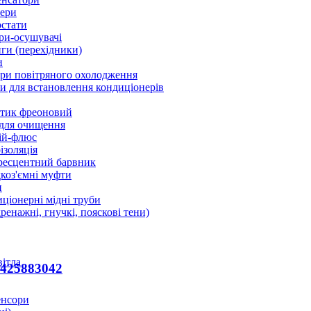
ери
стати
ри-осушувачі
ги (перехідники)
и
ри повітряного охолодження
 для встановлення кондиціонерів
тик фреоновий
 для очищення
ій-флюс
ізоляція
ресцентний барвник
оз'ємні муфти
и
ціонерні мідні труби
дренажні, гнучкі, пояскові тени)
вітла
3425883042
енсори