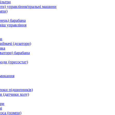
ільтри
ати) управління/пральні машини
мпи)
нець) барабана
віш управління
ки
ймачі (дозатори)
ака
ватори) барабана
води (пресостат)
микання
локи підшипників)
и (датчики холу)
ори
і
соса (помпи)