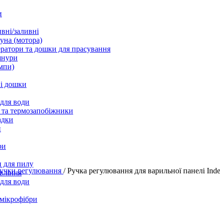
и
вні/заливні
уна (мотора)
ратори та дошки для прасування
шнури
мпи)
і дошки
 для води
 та термозапобіжники
адки
и
ри
 для пилу
учки регулювання
/
Ручка регулювання для варильної панелі Inde
вління
 для води
 мікрофібри