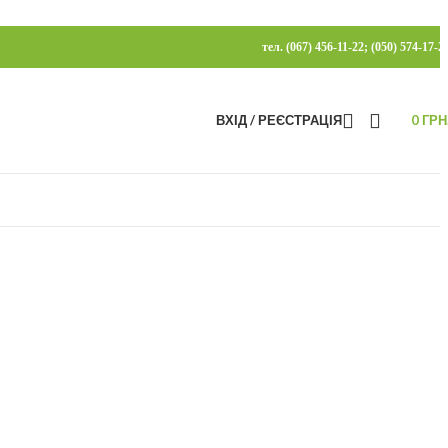
тел. (067) 456-11-22; (050) 574-17-2
ВХІД / РЕЄСТРАЦІЯ
0
ГРН