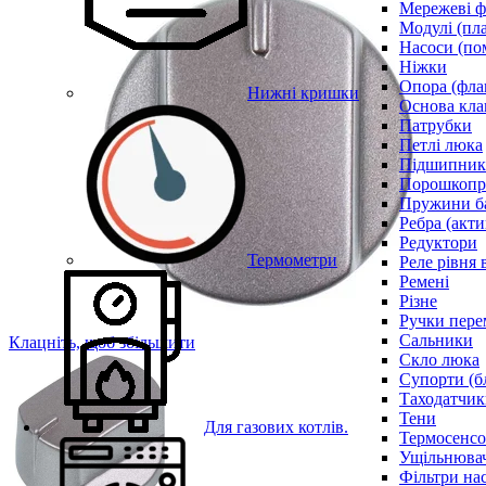
Мережеві ф
Модулі (пл
Насоси (по
Ніжки
Опора (фла
Нижні кришки
Основа кла
Патрубки
Петлі люка
Підшипни
Порошкопри
Пружини б
Ребра (акти
Редуктори
Термометри
Реле рівня 
Ремені
Різне
Ручки пере
Сальники
Клацніть, щоб збільшити
Скло люка
Супорти (б
Таходатчик
Тени
Для газових котлів.
Термосенс
Ущільнювач
Фільтри на