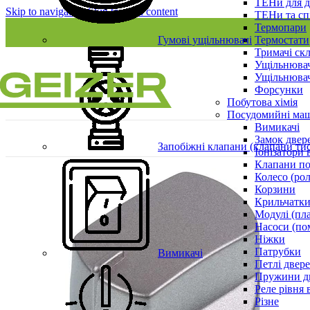
ТЕНи для д
Skip to navigation
Skip to main content
ТЕНи та сп
Термопари
Гумові ущільнювачі
Термостати
Тримачі ск
Ущільнювач
Ущільнювач
Форсунки
Побутова хімія
Посудомийні ма
Вимикачі
Замок двер
Запобіжні клапани (клапани ти
Іонізатори 
Клапани по
Колесо (ро
Корзини
Крильчатки
Модулі (пл
Насоси (по
Ніжки
Патрубки
Вимикачі
Петлі двер
Пружини д
Реле рівня 
Різне