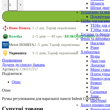
Шланги
-
+
Щітки двиг
Телевізори та мо
Підсвічува
ТЕНи для нагріва
ТЕНи для д
Нова Пошта
1–2 дні, Тариф перевізника
ТЭНы для 
Тостери та фрит
Rozetka
2–5 днів — 49 грн /
БЕЗКОШТОВНО
від 1500
Фени та випрямля
Насадки
Meest ПОШТА
2–5 днів, Тариф перевізника
Різне
Хлібопічки
Укрпошта
3–5 днів, Тариф перевізника
Відра
Порівняння
Двигуни
Додати до списку бажань
Лопатки
Артикул:
C00111557
Мірні стак
Поділитися:
Плати упра
Привод від
Опис
Ремені
Різне
Опис
Сальники
Тени
Ручка регулювання для варильної панелі Indesit C00111557
Шестерні
Холод промисло
Супутні товари
Вентилятор