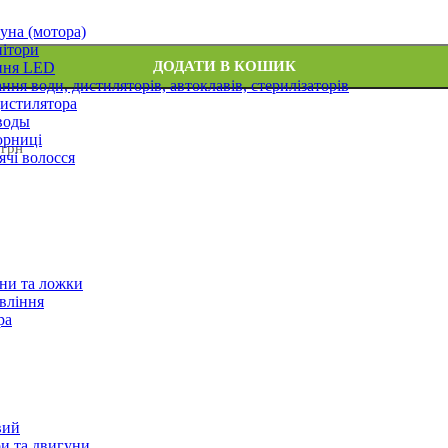
уна (мотора)
нітори
ДОДАТИ В КОШИК
ння LED
ння води, дистиляторів, автоклавів, стерилізаторів
истилятора
воды
юрниці
 грн
чі волосся
ани та ложки
вління
ра
вий
и та двигуни