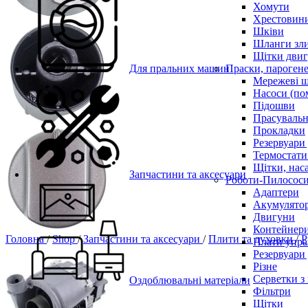
Хомути
Хрестовин
Шківи
Шланги зли
Щітки двиг
Для пральних машин
Праски, парогене
Мережеві 
Насоси (по
Підошви
Прасувальн
Прокладки
Резервуари
Термостати
Щітки, нас
Запчастини та аксесуари
Роботи-Пилосос
Адаптери
Акумулято
Двигуни
Контейнери
Головна
/
Shop
/
Запчастини та аксесуари
/
Плити та духовки
/
Р
Плати упра
Резервуари
Різне
Серветки з
Оздоблювальні матеріали
Фільтри
Щітки