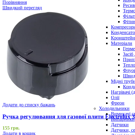
Порівняння
Ресив
Швидкий перегляд
Термо
Фільт
Фітин
Компресор
Конденсато
Кронштейни
Матеріали
Герме
Засіб
Прип
Тепло
Флуо
Швидк
Мідні труб
Конди
Нагрівачі (
Олії
Фреон
Додати до списку бажань
Холодильники
Вимикачі с
Ручка регулювання для газової плити Electrolux 
Випарники
Датчики
155
грн.
Датчики, с
Додати в кошик