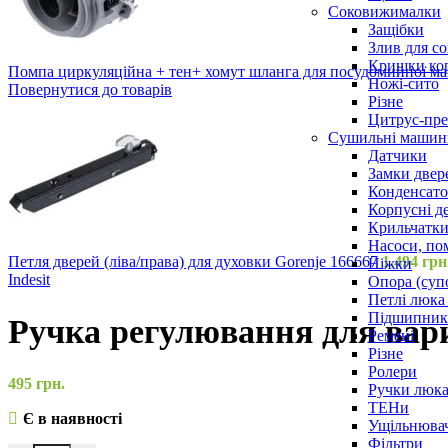
Соковижималки
Защібки
Злив для с
Кришки ко
Помпа циркуляційна + тен+ хомут шланга для посудомийної м
Ножі-сито
Повернутися до товарів
Різне
Цитрус-пре
Сушильні машин
Датчики
Замки двер
Конденсат
Корпусні де
Крильчатк
Насоси, по
Петля дверей (ліва/права) для духовки Gorenje 166667
1,494
грн
Ніжки
Indesit
Опора (суп
Петлі люка 
Підшипни
Ручка регулювання для вари
Ремені
Різне
Ролери
495
грн.
Ручки люка,
ТЕНи
Є в наявності
Ущільнювач
Фільтри