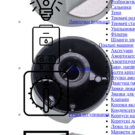
Розбризкува
Сальники
Тени
Тримачі ро
Лампочки індикації
Тримачі ста
Ущільнювач
Фільтри
Шланги зли
Пральні машини
Аксесуари
Амортизат
Амортизуюч
Баки, напів
Аксесуари
Болти кріп
Втулки амо
Двигуни (м
Замки люк
Змазки для
Клапани
Кнопки вкл
Конденсат
Ручки регулювання
Корпуси на
Корпусні де
Люки та об
Манжети л