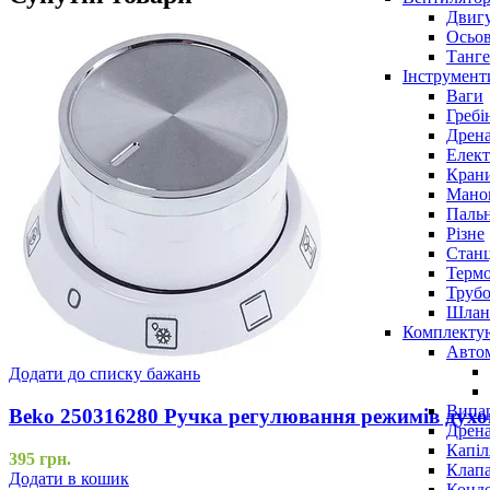
Двигу
Осьов
Танге
Інструмент
Ваги
Гребі
Дрена
Елект
Крани
Маном
Паль
Різне
Станц
Терм
Трубо
Шлан
Комплекту
Авто
Додати до списку бажань
Випар
Beko 250316280 Ручка регулювання режимів духо
Дрена
Капіл
395
грн.
Клап
Додати в кошик
Конд