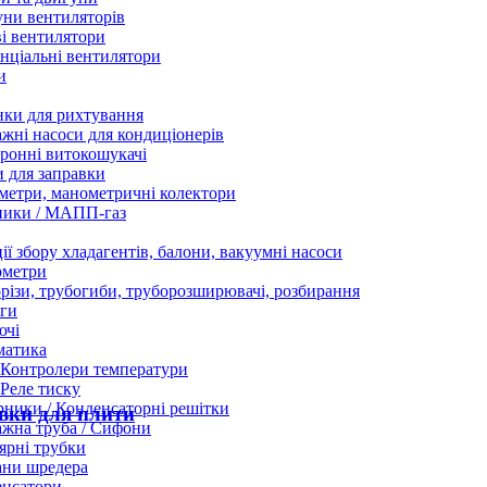
ни вентиляторів
і вентилятори
нціальні вентилятори
и
нки для рихтування
жні насоси для кондиціонерів
ронні витокошукачі
 для заправки
етри, манометричні колектори
ники / МАПП-газ
ії збору хладагентів, балони, вакуумні насоси
ометри
різи, трубогиби, труборозширювачі, розбирання
ги
ючі
матика
Контролери температури
Реле тиску
ники / Конденсаторні решітки
вки для плити
жна труба / Сифони
ярні трубки
ани шредера
енсатори