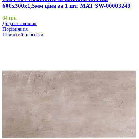
600х300х1,5мм ціна за 1 шт. МАТ SW-00003249
84
грн.
Додати в кошик
Порівняння
Швидкий перегляд