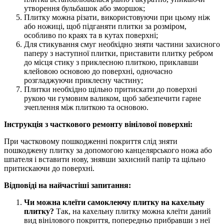
утворення бульбашок або зморшок;
Плитку можна різати, використовуючи при цьому ніж
або ножиці, щоб підганяти плитки за розміром,
особливо по краях та в кутах поверхні;
Для стикування смуг необхідно зняти частини захисного
паперу з наступної плитки, приставити плитку ребром
до місця стику з приклеєною плиткою, приклавши
клейовою основою до поверхні, одночасно
розгладжуючи приклеєну частину;
Плитки необхідно щільно притискати до поверхні
рукою чи гумовим валиком, щоб забезпечити гарне
зчеплення між плиткою та основою.
Інструкція з часткового ремонту вінілової поверхні:
При частковому пошкодженні покриття слід зняти
пошкоджену плитку за допомогою канцелярського ножа або
шпателя і вставити нову, знявши захисний папір та щільно
притискаючи до поверхні.
Відповіді на найчастіші запитання:
Чи можна клеїти самоклеючу плитку на кахельну
плитку?
Так, на кахельну плитку можна клеїти даний
вид вінілового покриття, попередньо прибравши з неї