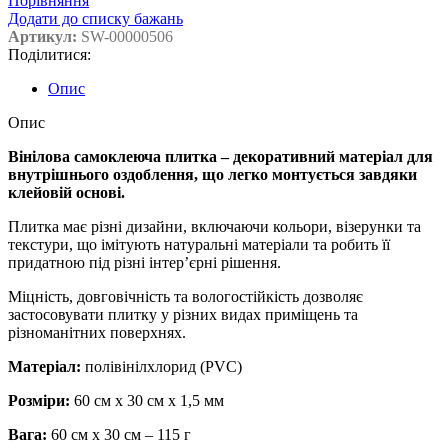
Порівняння
Додати до списку бажань
Артикул:
SW-00000506
Поділитися:
Опис
Опис
Вінілова самоклеюча плитка – декоративний матеріал для
внутрішнього оздоблення, що легко монтується завдяки
клейовій основі.
Плитка має різні дизайни, включаючи кольори, візерунки та
текстури, що імітують натуральні матеріали та робить її
придатною під різні інтер’єрні рішення.
Міцність, довговічність та вологостійкість дозволяє
застосовувати плитку у різних видах приміщень та
різноманітних поверхнях.
Матеріал:
полівінілхлорид (PVC)
Розміри:
60 см х 30 см х 1,5 мм
Вага:
60 см х 30 см – 115 г