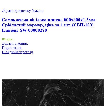
Додати до списку бажань
Самоклеюча вінілова плитка 600х300х1,5мм
Сріблястий мармур, ціна за 1 шт. (СВП-103)
Глянець SW-00000290
84
грн.
Додати в кошик
Порівняння
Швидкий перегляд