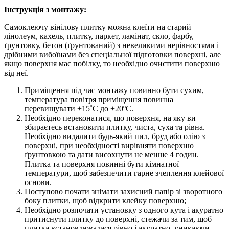
Інструкція з монтажу:
Самоклеючу вінілову плитку можна клеїти на старий
лінолеум, кахель, плитку, паркет, ламінат, скло, фарбу,
ґрунтовку, бетон (ґрунтований) з невеликими нерівностями і
дрібними вибоїнами без спеціальної підготовки поверхні, але
якщо поверхня має побілку, то необхідно очистити поверхню
від неї.
Приміщення під час монтажу повинно бути сухим,
температура повітря приміщення повинна
перевищувати +15˚С до +20ºС.
Необхідно переконатися, що поверхня, на яку ви
збираєтесь встановити плитку, чиста, суха та рівна.
Необхідно видалити будь-який пил, бруд або олію з
поверхні, при необхідності вирівняти поверхню
ґрунтовкою та дати висохнути не менше 4 годин.
Плитка та поверхня повинні бути кімнатної
температури, щоб забезпечити гарне зчеплення клейової
основи.
Поступово почати знімати захисний папір зі зворотного
боку плитки, щоб відкрити клейку поверхню;
Необхідно розпочати установку з одного кута і акуратно
притиснути плитку до поверхні, стежачи за тим, щоб
плитка встановлювалася рівно і акуратно, уникаючи