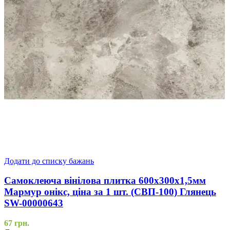
Додати до списку бажань
Самоклеюча вінілова плитка 600х300х1,5мм
Мармур онікс, ціна за 1 шт. (СВП-100) Глянець
SW-00000643
67
грн.