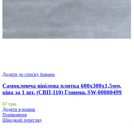
Додати до списку бажань
Самоклеюча вінілова плитка 600х300х1,5мм,
ціна за 1 шт. (СВП-110) Глянець SW-00000499
67
грн.
Додати в кошик
Порівняння
Швидкий перегляд