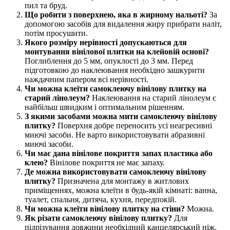
пил та бруд.
Що робити з поверхнею, яка в жирному нальоті?
За
допомогою засобів для видалення жиру прибрати наліт,
потім просушити.
Якого розміру нерівності допускаються для
монтування вінілової плитки на клейовій основі?
Поглиблення до 5 мм, опуклості до 3 мм. Перед
підготовкою до наклеювання необхідно зашкурити
наждачним папером всі нерівності.
Чи можна клеїти самоклеючу вінілову плитку на
старий лінолеум?
Наклеювання на старий лінолеум є
найбільш швидким і оптимальним рішенням.
З якими засобами можна мити самоклеючу вінілову
плитку?
Поверхня добре переносить усі неагресивні
миючі засоби. Не варто використовувати абразивні
миючі засоби.
Чи має дана вінілове покриття запах пластика або
клею?
Вінілове покриття не має запаху.
Де можна використовувати самоклеючу вінілову
плитку?
Призначена для монтажу в житлових
приміщеннях, можна клеїти в будь-якій кімнаті: ванна,
туалет, спальня, дитяча, кухня, передпокій.
Чи можна клеїти вінілову плитку на стіни?
Можна.
Як різати самоклеючу вінілову плитку?
Для
підрізування довжини необхідний канцелярський ніж.