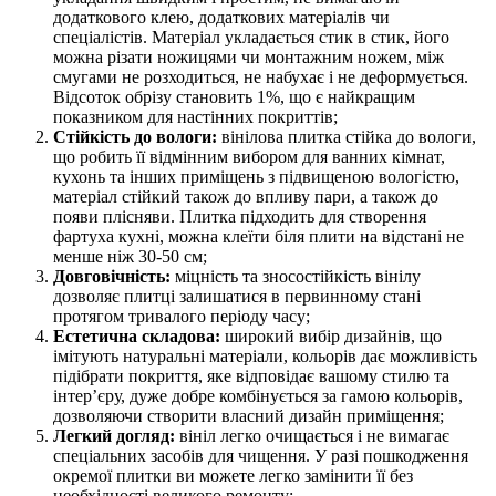
додаткового клею, додаткових матеріалів чи
спеціалістів. Матеріал укладається стик в стик, його
можна різати ножицями чи монтажним ножем, між
смугами не розходиться, не набухає і не деформується.
Відсоток обрізу становить 1%, що є найкращим
показником для настінних покриттів;
Стійкість до вологи:
вінілова плитка стійка до вологи,
що робить її відмінним вибором для ванних кімнат,
кухонь та інших приміщень з підвищеною вологістю,
матеріал стійкий також до впливу пари, а також до
появи плісняви. Плитка підходить для створення
фартуха кухні, можна клеїти біля плити на відстані не
менше ніж 30-50 см;
Довговічність:
міцність та зносостійкість вінілу
дозволяє плитці залишатися в первинному стані
протягом тривалого періоду часу;
Естетична складова:
широкий вибір дизайнів, що
імітують натуральні матеріали, кольорів дає можливість
підібрати покриття, яке відповідає вашому стилю та
інтер’єру, дуже добре комбінується за гамою кольорів,
дозволяючи створити власний дизайн приміщення;
Легкий догляд:
вініл легко очищається і не вимагає
спеціальних засобів для чищення. У разі пошкодження
окремої плитки ви можете легко замінити її без
необхідності великого ремонту;