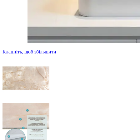
Клацніть, щоб збільшити