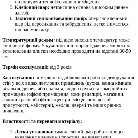
поліпшуючи теплоізоляцію приміщення.
Клейовий шар:
нетоксична основа з високим рівнем
адгезії.
Захисний силіконізований папір:
оберігає клейовий
шар від пересихання та забруднення, легко знімається
під час монтажу.
Температурний режим:
під дією високих температур може
змінювати форму. У кухонній зоні поряд з джерелами вогню
встановлення плитки необхідно проводити на відстані 30-50
см.
Термін експлуатації:
від 3 років
Застосування:
внутрішні оздоблювальні роботи: декорування
стін у всіх видах житлових приміщень (кухня, ванна кімната,
вітальня, дитяча або спальня, вхідна група) та комерційних
приміщень (офісні приміщення, зони рецепцій, магазини,
салони краси або фітнес-центри, місця громадської
присутності, майстерні), меблів, дверей та інших рівних
поверхонь.
Властивості та переваги матеріалу:
Легка установка:
самоклеючий шар робить процес
укладання швидким і простим, не вимагаючи