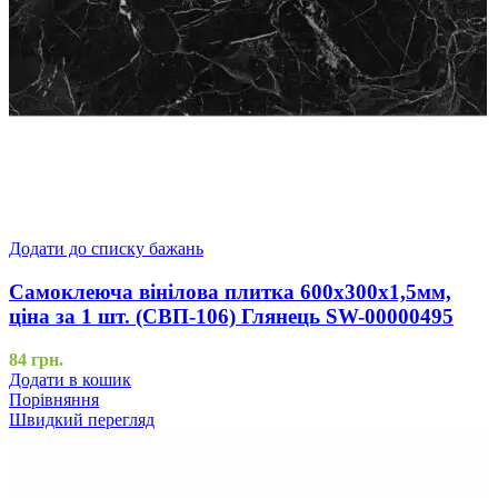
Додати до списку бажань
Самоклеюча вінілова плитка 600х300х1,5мм,
ціна за 1 шт. (СВП-106) Глянець SW-00000495
84
грн.
Додати в кошик
Порівняння
Швидкий перегляд