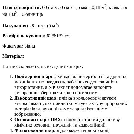
2
Площа покриття:
60 см х 30 см х 1,5 мм – 0,18 м
, кількість
2
на 1 м
– 6 одиниць
2
Пакування:
28 штук (5 м
)
Розміри пакування:
62*61*3 см
Фактура:
рівна
Матеріал:
Плитка складається з наступних шарів:
Полімерний шар:
захищає від потертостей та дрібних
механічних пошкоджень, забезпечує довговічність
використання, а УФ захист допомагає запобігти
вигоранню, зберігаючи колір насиченим.
Декоративний шар:
плівка з кольоровим друком
високої якості, яка повністю імітує фактуру природних
матеріалів завдяки чіткому та деталізованому
зображенню.
Основний шар з ПВХ:
полімер, стійкий до впливу
хімічних речовин, пружний та ударостійкий.
Фольгований шар:
відображає теплові хвилі,