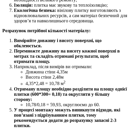
Ізоляція:
плитка має звукову та теплоізоляцію;
Екологічна безпека:
вінілову плитку виготовляють з
відновлювальних ресурсів, а сам матеріал безпечний для
здоров’я та навколишнього середовища.
Розрахунок потрібної кількості матеріалу:
Виміряйте довжину і висоту поверхні, що
обклеюється.
Перемножте довжину на висоту кожної поверхні в
метрах та складіть отримані результати, щоб
отримати площу.
Наприклад, після вимірів ви отримали:
Довжина стіни 4,35м
Висота стіни 2,48м
2
4,35*2,48 = 10,78 м
Отриману площу необхідно розділити на площу однієї
плитки (600*300= 0,18) та округлити у більшу
сторону:
10,78/0,18 = 59,93, округлюємо до 60.
У процесі монтажу можуть виникнути відходи, які
пов’язані з підрізуванням плитки, тому
рекомендується додати до розрахунку запасні 2-3
плитки.