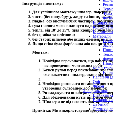
Інструкція з монтажу:
Ресив
Термо
Для успішного монтажу шпалер, поверхня, 
Фільт
чиста (без пилу, бруду, жиру та інших забруд
Фітин
гладка, без виступаючих частинок, помітних
Компресор
суха (волога може вплинути на клейову основу
Конденсато
тепла, від 18º до 25ºС (для кращого зчепле
Кронштейни
без грибка та плісняви;
Матеріали
без старих шпалер або інших елементів, що
Герме
Якщо стіна була фарбована або покрита як
Засіб
Прип
Монтаж:
Тепло
Флуо
Необхідно переконатися, що поверхня,
Швидк
час проведення монтажних робіт
Мідні труб
Кожен рулон перед поклеюванням слід п
Конди
вже наклеєних шпалер, якщо відтінок 
Нагрівачі (
Олії
Необхідно розпочати встановлення з о
Фреон
утворення бульбашок або зморшок
Холодильники
Розгладжувати шпалери необхідно звер
Вимикачі с
Для обклеювання кутів шпалери обов’
Випарники
Шпалери не підлягають повторному 
Датчики
Датчики, с
Примітка: Ми використовуємо зрозумілу ком