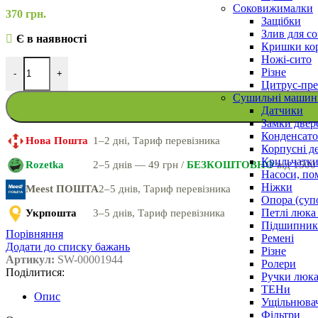
Соковижималки
370
грн.
Защібки
Злив для с
Є в наявності
Кришки ко
Ножі-сито
Різне
-
+
Цитрус-пре
Сушильні машин
Датчики
Замки двер
Конденсат
Нова Пошта
1–2 дні, Тариф перевізника
Корпусні де
Крильчатк
Rozetka
2–5 днів — 49 грн /
БЕЗКОШТОВНО
від 1500
Насоси, по
Ніжки
Meest ПОШТА
2–5 днів, Тариф перевізника
Опора (суп
Петлі люка 
Укрпошта
3–5 днів, Тариф перевізника
Підшипни
Порівняння
Ремені
Додати до списку бажань
Різне
Артикул:
SW-00001944
Ролери
Поділитися:
Ручки люка,
ТЕНи
Опис
Ущільнювач
Фільтри