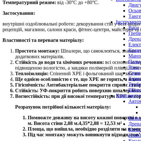
Температурний режим:
від -30°C до +80°C.
Двигу
Осьов
Застосування:
Танге
Інструмент
внутрішні оздоблювальні роботи: декорування стін у всіх видах
Ваги
рецепцій, магазини, салони краси, фітнес-центри, майстерні та 
Гребі
Дрена
Властивості та переваги матеріалу:
Елект
Крани
Простота монтажу:
Шпалери, що самоклеяться, значно с
Маном
додаткових матеріалів.
Паль
Стійкість до води та хімічних речовин:
всі основні мате
Різне
підвищеною вологістю, а завдяки полімерній плівці, шп
Станц
Теплоізоляція:
Спінений ХРЕ і фольгований шар забезпе
Терм
Ще однією особливістю є те, що ХРЕ не горить, а плав
Трубо
Гігієнічність:
Антибактеріальне покриття сприяє створе
Шлан
Стійкість:
УФ-покриття робить поверхню шпалер більш 
Комплекту
Вогнестійкість:
при дії високої температури ХРЕ не гор
Авто
Розрахунок потрібної кількості матеріалу:
Помножте довжину на висоту кожної поверхні в м
Випар
м. Висота стіни 2,88 м.4,35*2,88 = 12,53 м²
Дрена
Площа, що вийшла, необхідно розділити на площу о
Капіл
Під час монтажу можуть виникнути відходи, пов’
Клап
Конд