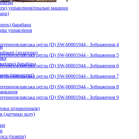
ільтри
ати) управління/пральні машини
мпи)
нець) барабана
віш управління
ки
ймачі (дозатори)
ака
ватори) барабана
води (пресостат)
микання
локи підшипників)
и (датчики холу)
ори
і
соса (помпи)