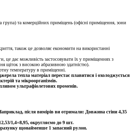
на група) та комерційних приміщень (офісні приміщення, зони
риття, також це дозволяє економити на використанні
ги, це дає можливість застосовувати їх у приміщеннях з
ня щіток з високою абразивною здатністю).
ртну температуру в приміщенні.
джерела тепла матеріал перестає плавитися і охолоджується
терій та мікроорганізмів.
впливом ультрафіолетових променів.
Наприклад, після вимірів ви отримали: Довжина стіни 4,35
,53/1,4=8,95, округляємо до 9 шт.
озрахунку щонайменше 1 запасний рулон.