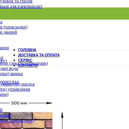
уховок та грилів
іралі для електроплит
ла
і (прокладки)
і дверей
шини
ГОЛОВНА
ДОСТАВКА ТА ОПЛАТА
ей
СЕРВІС
ску)
води (декальцифікатори)
КОНТАКТИ
дачі води
лики) ящика
 (корпуси) насоса
ати) управління
мпи)
ей
верей
води (пресостати)