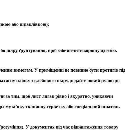
мазкою або шпаклівкою);
бо шару ґрунтування, щоб забезпечити хорошу адгезію.
аченим вимогам. У приміщенні не повинно бути протягів під
захисну плівку з клейового шару, додайте новий рулон до
чи за тим, щоб лист лягав рівно і акуратно, уникаючи
 цьому м’яку тканинну серветку або спеціальний шпатель
розуміння). У документах під час відвантаження товару