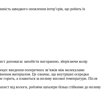
ливість швидкого оновлення інтер’єрів, що робить їх
ахист допомагає запобігти вигоранню, зберігаючи колір
оцес введення поперечних зв’язків між молекулами
піненим матеріалом. Це означає, що внутрішні осередки
не горить, а плавиться за впливу високої температури. Після
захист від вологи, роблячи шпалери більш стійкими до впливу