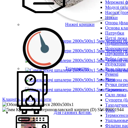
Мережеві ф
Модулі (пл
Насоси (по
Ніжки
Опора (фла
Нижні кришки
Основа кла
Патрубки
Петлі люка
Підшипни
Порошкопри
Пружини б
Ребра (акти
Редуктори
Термометри
Реле рівня 
Ремені
Різне
Ручки пере
Сальники
Скло люка
Клацніть, щоб збільшити
Супорти (б
Таходатчик
Тени
Для газових котлів.
Термосенс
Ущільнювач
Фільтри на