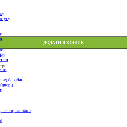
оку
рпусу
с
и
ДОДАТИ В КОШИК
ей
ори
талі
и
 грн
мпи
орт) барабана
(двері)
ки
 гачки, защібки
і