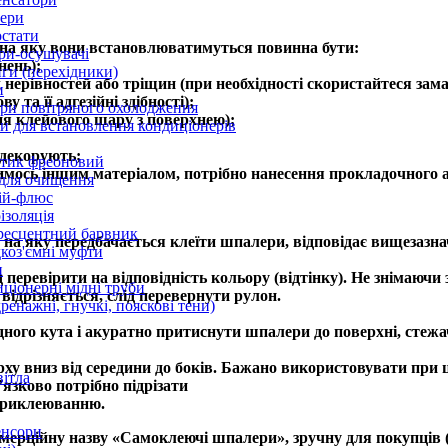
ери
стати
на яку вони встановлюватимуться повинна бути:
ри-осушувачі
нень);
ги (перехідники)
 нерівностей або тріщин (при необхідності скористайтеся за
и
 та її адгезійні здібності);
ри повітряного охолодження
ння клейового шару з поверхнею);
 для встановлення кондиціонерів
 декорують;
тик фреоновий
имось іншим матеріалом, потрібно нанесення прокладочного а
 для очищення
ій-флюс
ізоляція
ресцентний барвник
 на яку передбачається клеїти шпалери, відповідає вищезазн
оз'ємні муфти
и
еревірити на відповідність кольору (відтінку). Не знімаючи 
ціонерні мідні труби
відрізняється, слід перевернути рулон.
дренажні, гнучкі, пояскові тени)
дного кута і акуратно притиснути шпалери до поверхні, стежа
ху вниз від середини до боків. Бажано використовувати при
вітла
язково потрібно підрізати
приклеюванню.
енсори
ерційну назву «Самоклеючі шпалери», зручну для покупців (