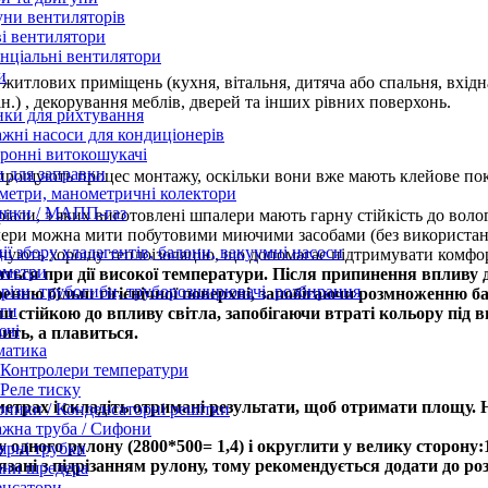
ни вентиляторів
і вентилятори
нціальні вентилятори
и
 житлових приміщень (кухня, вітальня, дитяча або спальня, вхід
ін.) , декорування меблів, дверей та інших рівних поверхонь.
нки для рихтування
жні насоси для кондиціонерів
ронні витокошукачі
 для заправки
прощують процес монтажу, оскільки вони вже мають клейове пок
етри, манометричні колектори
ники / МАПП-газ
ріали, з яких виготовлені шпалери мають гарну стійкість до воло
алери можна мити побутовими миючими засобами (без використан
ії збору хладагентів, балони, вакуумні насоси
чують хорошу теплоізоляцію, що допомагає підтримувати комфо
ометри
иться при дії високої температури. Після припинення впливу 
різи, трубогиби, труборозширювачі, розбирання
нню більш гігієнічної поверхні, запобігаючи розмноженню бак
ги
стійкою до впливу світла, запобігаючи втраті кольору під 
ючі
ить, а плавиться.
матика
Контролери температури
Реле тиску
етрах і складіть отримані результати, щоб отримати площу. 
ники / Конденсаторні решітки
жна труба / Сифони
дного рулону (2800*500= 1,4) і округлити у велику сторону:12
ярні трубки
язані з підрізанням рулону, тому рекомендується додати до р
ани шредера
енсатори