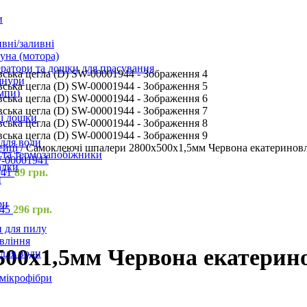
и
вні/заливні
уна (мотора)
ратори та дошки для прасування
шнури
мпи)
і дошки
 для води
ейці
/
Самоклеючі шпалери 2800х500х1,5мм Червона екатериновл
 та термозапобіжники
адки
941
89
грн.
и
ри
945
296
грн.
 для пилу
вління
00х1,5мм Червона екатерино
 для води
 мікрофібри