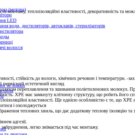
уна (мотора)
сть монтажу, теплоізоляційні властивості, декоративність та мож
нітори
ння LED
ння води, дистиляторів, автоклавів, стерилізаторів
истилятора
воды
юрниці
чі волосся
ивості, стійкість до вологи, хімічних речовин і температури. -з
ій первісний естетичний вигляд
ани та ложки
й шляхом переплавлення та зшивання поліетиленових молекул. Пр
вління
тійкість. XPE має замкнуту клітинну структуру, що робить його с
ра
еплоізоляційні властивості. Ще однією особливістю є те, що ХРЕ 
итися і охолоджується
браження теплових хвиль, що дає додаткову теплову ізоляцію та 
внем адгезії.
 забруднення, легко знімається під час монтажу.
вий
и та двигуни