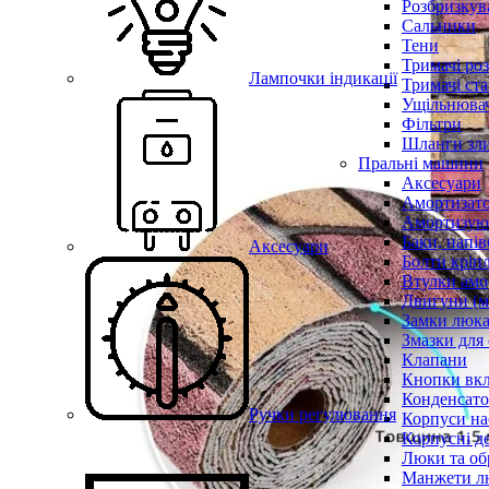
Розбризкува
Сальники
Тени
Тримачі ро
Лампочки індикації
Тримачі ста
Ущільнювач
Фільтри
Шланги зли
Пральні машини
Аксесуари
Амортизат
Амортизуюч
Баки, напів
Аксесуари
Болти кріп
Втулки амо
Двигуни (м
Замки люк
Змазки для
Клапани
Кнопки вкл
Конденсат
Ручки регулювання
Корпуси на
Корпусні де
Люки та об
Манжети л