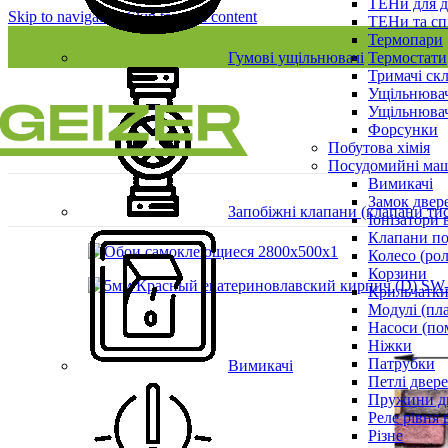
ТЕНи для д
Skip to navigation
Skip to main content
ТЕНи та сп
Термопари
Гумові ущільнювачі
Термостати
Тримачі ск
Ущільнювач
Ущільнювач
Форсунки
Побутова хімія
Посудомийні ма
Вимикачі
Замок двер
Запобіжні клапани (клапани ти
Іонізатори 
Клапани по
Колесо (ро
Корзини
Крильчатки
Модулі (пл
Насоси (по
Ніжки
Патрубки
Вимикачі
Петлі двер
Пружини д
Реле рівня 
Різне