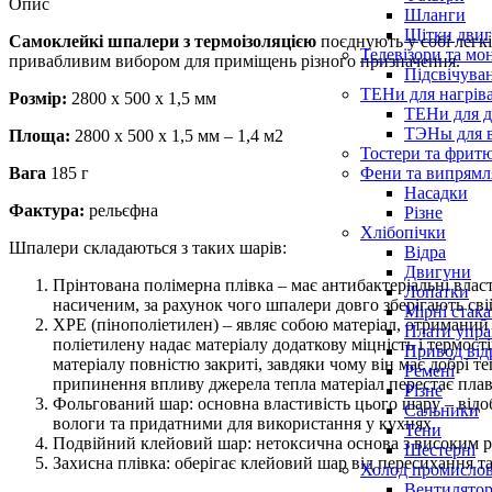
Опис
Шланги
Щітки двиг
Самоклейкі шпалери з термоізоляцією
поєднують у собі легкі
Телевізори та мо
привабливим вибором для приміщень різного призначення.
Підсвічува
ТЕНи для нагріва
Розмір:
2800 х 500 х 1,5 мм
ТЕНи для д
ТЭНы для 
Площа:
2800 х 500 х 1,5 мм – 1,4 м2
Тостери та фрит
Фени та випрямля
Вага
185 г
Насадки
Фактура:
рельєфна
Різне
Хлібопічки
Шпалери складаються з таких шарів:
Відра
Двигуни
Прінтована полімерна плівка – має антибактеріальні власт
Лопатки
насиченим, за рахунок чого шпалери довго зберігають св
Мірні стак
XPE (пінополіетилен) – являє собою матеріал, отримани
Плати упра
поліетилену надає матеріалу додаткову міцність і термос
Привод від
матеріалу повністю закриті, завдяки чому він має добрі т
Ремені
припинення впливу джерела тепла матеріал перестає плав
Різне
Фольгований шар: основна властивість цього шару – відо
Сальники
вологи та придатними для використання у кухнях.
Тени
Подвійний клейовий шар: нетоксична основа з високим рі
Шестерні
Захисна плівка: оберігає клейовий шар від пересихання та
Холод промисло
Вентилятор