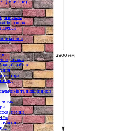
чі (імпелери)
збризкувача
канів, чашок
 дверей
вні/заливні
ори
і підставки
баки, барабани
лення
ртизатора
отори)
а
 сальників та підшипників
./вимк.
ори
соса (помпи)
талі
рамлення
юка