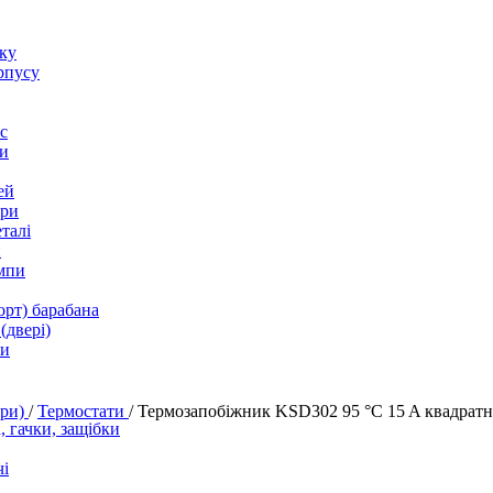
оку
рпусу
с
и
ей
ори
талі
и
мпи
орт) барабана
(двері)
ки
ери)
/
Термостати
/
Термозапобіжник KSD302 95 °C 15 A квадратн
 гачки, защібки
і