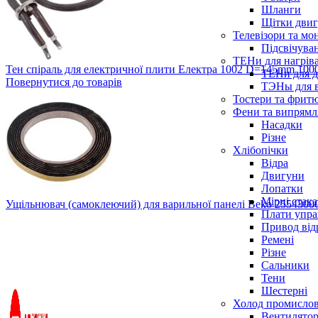
Шланги
Щітки двиг
Телевізори та мо
Підсвічува
ТЕНи для нагріва
Тен спіраль для електричної плити Електра 1002 D=145mm 10
ТЕНи для д
Повернутися до товарів
ТЭНы для 
Тостери та фрит
Фени та випрямля
Насадки
Різне
Хлібопічки
Відра
Двигуни
Лопатки
Мірні стак
Ущільнювач (самоклеючий) для варильної панелі Beko 25543
Плати упра
Привод від
Ремені
Різне
Сальники
Тени
Шестерні
Холод промисло
Вентилятор