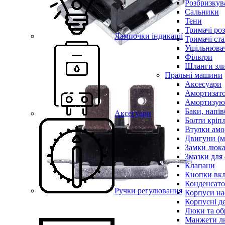
Розбризкува
Сальники
Тени
Тримачі ро
Лампочки індикації
Тримачі ста
Ущільнювач
Фільтри
Шланги зли
Пральні машини
Аксесуари
Амортизат
Амортизуюч
Баки, напів
Аксесуари
Болти кріп
Втулки амо
Двигуни (м
Замки люк
Змазки для
Клапани
Кнопки вкл
Конденсат
Ручки регулювання
Корпуси на
Корпусні де
Люки та об
Манжети л