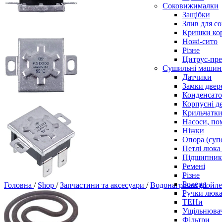
Соковижималки
Защібки
Злив для с
Кришки ко
Ножі-сито
Різне
Цитрус-пре
Сушильні машин
Датчики
Замки двер
Конденсат
Корпусні де
Крильчатк
Насоси, по
Ніжки
Опора (суп
Петлі люка 
Підшипни
Ремені
Різне
Ролери
Головна
/
Shop
/
Запчастини та аксесуари
/
Водонагрівачі (бойл
Ручки люка,
ТЕНи
Ущільнювач
Фільтри