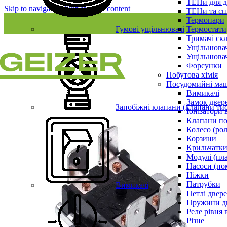
ТЕНи для д
Skip to navigation
Skip to main content
ТЕНи та сп
Термопари
Гумові ущільнювачі
Термостати
Тримачі ск
Ущільнювач
Ущільнювач
Форсунки
Побутова хімія
Посудомийні ма
Вимикачі
Замок двер
Запобіжні клапани (клапани ти
Іонізатори 
Клапани по
Колесо (ро
Корзини
Крильчатки
Модулі (пл
Насоси (по
Ніжки
Патрубки
Вимикачі
Петлі двер
Пружини д
Реле рівня 
Різне