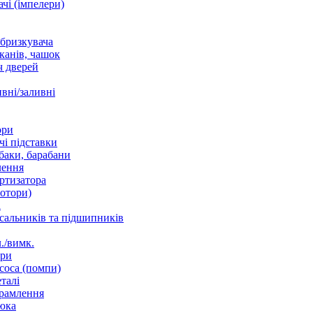
чі (імпелери)
збризкувача
канів, чашок
 дверей
вні/заливні
ори
і підставки
баки, барабани
лення
ртизатора
отори)
а
 сальників та підшипників
./вимк.
ори
соса (помпи)
талі
рамлення
юка