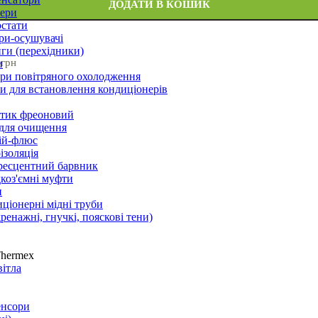
ДОДАТИ В КОШИК
ери
стати
ри-осушувачі
ги (перехідники)
 грн
и
ри повітряного охолодження
 для встановлення кондиціонерів
тик фреоновий
 для очищення
ій-флюс
ізоляція
ресцентний барвник
оз'ємні муфти
и
ціонерні мідні труби
дренажні, гнучкі, пояскові тени)
Thermex
вітла
енсори