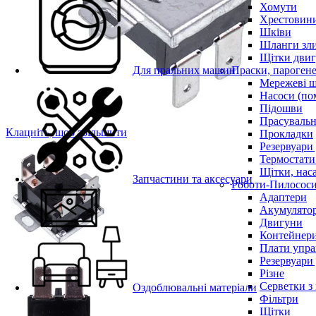
Хомути
Хрестовин
Шківи
Шланги зли
Щітки двиг
Для пральних машин
Праски, парогене
Мережеві 
Насоси (по
Підошви
Прасувальн
Клацніть, щоб збільшити
Прокладки
Резервуари
Термостати
Щітки, нас
Запчастини та аксесуари
Роботи-Пилосос
Адаптери
Акумулято
Двигуни
Контейнери
Плати упра
Резервуари
Різне
Серветки з
Оздоблювальні матеріали
Фільтри
Щітки