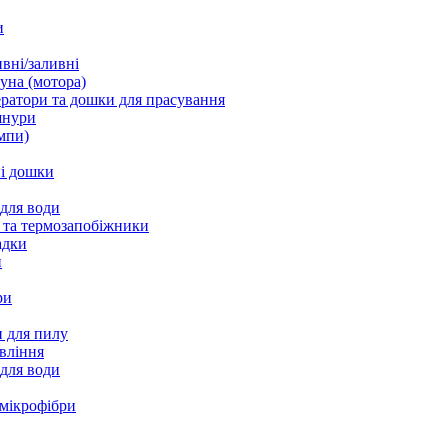
и
вні/заливні
уна (мотора)
ратори та дошки для прасування
шнури
мпи)
і дошки
 для води
 та термозапобіжники
адки
и
ри
 для пилу
вління
 для води
 мікрофібри