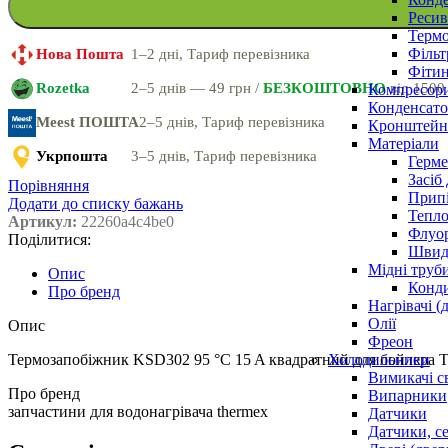
Ресив
Термо
Фільт
Нова Пошта
1–2 дні, Тариф перевізника
Фітин
Rozetka
2–5 днів — 49 грн /
БЕЗКОШТОВНО
від 1500
Компресор
Конденсато
Meest ПОШТА
2–5 днів, Тариф перевізника
Кронштейни
Матеріали
Укрпошта
3–5 днів, Тариф перевізника
Герме
Засіб
Порівняння
Прип
Додати до списку бажань
Тепло
Артикул:
22260a4c4be0
Флуо
Поділитися:
Швидк
Мідні труб
Опис
Конди
Про бренд
Нагрівачі (
Олії
Опис
Фреон
Холодильники
Термозапобіжник KSD302 95 °C 15 A квадратний для бойлера 
Вимикачі с
Про бренд
Випарники
запчастини для водонагрівача thermex
Датчики
Датчики, с