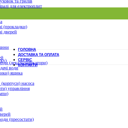
уховок та грилів
іралі для електроплит
ла
і (прокладки)
і дверей
шини
ГОЛОВНА
ДОСТАВКА ТА ОПЛАТА
ей
СЕРВІС
ску)
води (декальцифікатори)
КОНТАКТИ
дачі води
лики) ящика
 (корпуси) насоса
ати) управління
мпи)
ей
верей
води (пресостати)