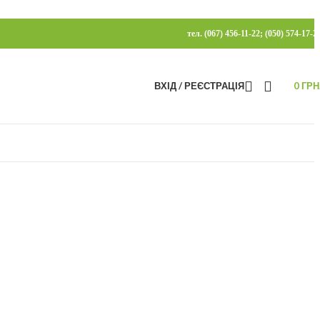
тел. (067) 456-11-22; (050) 574-17-2
ВХІД / РЕЄСТРАЦІЯ
0
ГРН