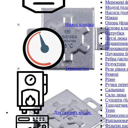
Мережеві ф
Модулі (пл
Насоси (по
Ніжки
Опора (фла
Нижні кришки
Основа кла
Патрубки
Петлі люка
Підшипни
Порошкопри
Пружини б
Ребра (акти
Редуктори
Термометри
Реле рівня 
Ремені
Різне
Ручки пере
Сальники
Скло люка
Супорти (б
Таходатчик
Тени
Для газових котлів.
Термосенс
Ущільнювач
Фільтри на