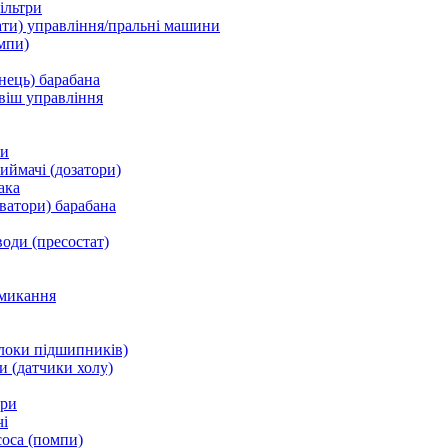
ільтри
ати) управління/пральні машини
мпи)
нець) барабана
віш управління
ки
ймачі (дозатори)
ака
ватори) барабана
води (пресостат)
микання
локи підшипників)
и (датчики холу)
ори
і
соса (помпи)