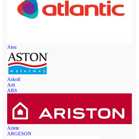
Atea
Askoll
Arti
ARS
Ariete
ARGESON