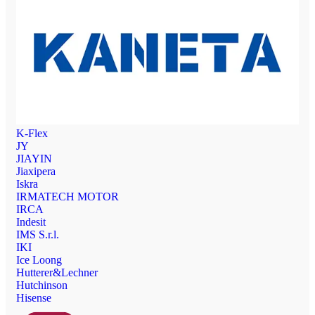
K-Flex
JY
JIAYIN
Jiaxipera
Iskra
IRMATECH MOTOR
IRCA
Indesit
IMS S.r.l.
IKI
Ice Loong
Hutterer&Lechner
Hutchinson
Hisense