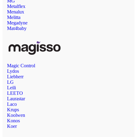
MG
Metalflex
Menalux
Melitta
Megadyne
Mat4baby
Magic Control
Lydos
Liebherr
LG
Leili
LEETO
Laurastar
Laco
Krups
Koolwen
Konos
Koer