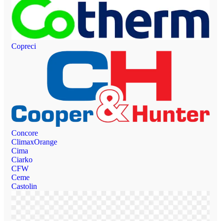
Copreci
Concore
ClimaxOrange
Cima
Ciarko
CFW
Ceme
Castolin