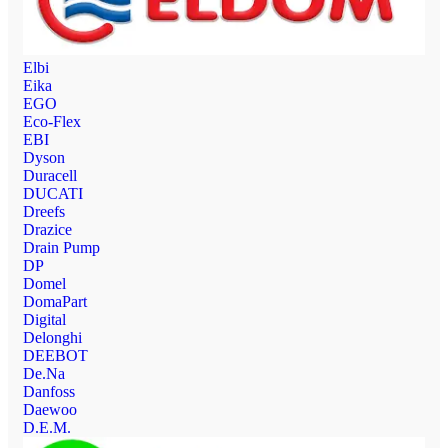
Elbi
Eika
EGO
Eco-Flex
EBI
Dyson
Duracell
DUCATI
Dreefs
Drazice
Drain Pump
DP
Domel
DomaPart
Digital
Delonghi
DEEBOT
De.Na
Danfoss
Daewoo
D.E.M.