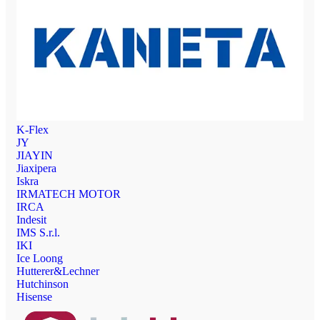
K-Flex
JY
JIAYIN
Jiaxipera
Iskra
IRMATECH MOTOR
IRCA
Indesit
IMS S.r.l.
IKI
Ice Loong
Hutterer&Lechner
Hutchinson
Hisense