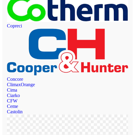
Copreci
Concore
ClimaxOrange
Cima
Ciarko
CFW
Ceme
Castolin