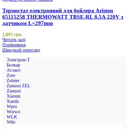
Термостат електронний для бойлера Ariston
65115258 THERMOWATT TBSE-RL 8.5A 220V з
датчиком L=297mm
1,895
грн.
Читати далі
Порівняння
Швидкий перегляд
Электрон-Т
Белвар
Атлант
Zoer
Zelmer
Zanussi ZEL
Zanussi
Xiaomi
Xanda
Wpro
Worwo
WLK
Wilo