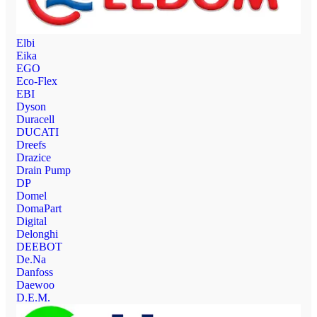
Elbi
Eika
EGO
Eco-Flex
EBI
Dyson
Duracell
DUCATI
Dreefs
Drazice
Drain Pump
DP
Domel
DomaPart
Digital
Delonghi
DEEBOT
De.Na
Danfoss
Daewoo
D.E.M.