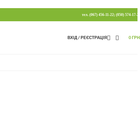
тел. (067) 456-11-22; (050) 574-17-2
ВХІД / РЕЄСТРАЦІЯ
0
ГРН