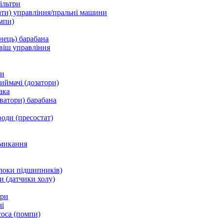
ільтри
ати) управління/пральні машини
мпи)
нець) барабана
віш управління
ки
ймачі (дозатори)
ака
ватори) барабана
води (пресостат)
микання
локи підшипників)
и (датчики холу)
ори
і
соса (помпи)