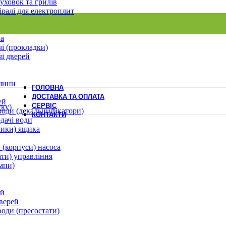
уховок та грилів
іралі для електроплит
ла
і (прокладки)
і дверей
шини
ГОЛОВНА
ДОСТАВКА ТА ОПЛАТА
ей
СЕРВІС
ску)
води (декальцифікатори)
КОНТАКТИ
дачі води
лики) ящика
 (корпуси) насоса
ати) управління
мпи)
ей
верей
води (пресостати)