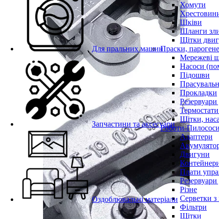
Хомути
Хрестовин
Шківи
Шланги зли
Щітки двиг
Для пральних машин
Праски, парогене
Мережеві 
Насоси (по
Підошви
Прасувальн
Прокладки
Резервуари
Термостати
Щітки, нас
Запчастини та аксесуари
Роботи-Пилосос
Адаптери
Акумулято
Двигуни
Контейнери
Плати упра
Резервуари
Різне
Серветки з
Оздоблювальні матеріали
Фільтри
Щітки