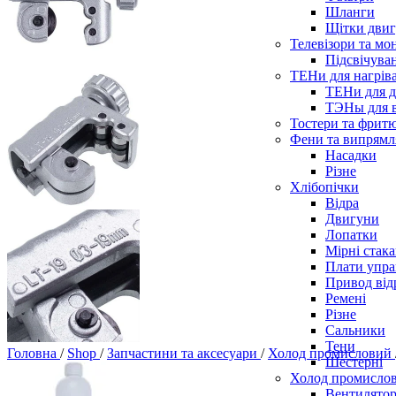
Шланги
Щітки двиг
Телевізори та мо
Підсвічува
ТЕНи для нагріва
ТЕНи для д
ТЭНы для 
Тостери та фрит
Фени та випрямля
Насадки
Різне
Хлібопічки
Відра
Двигуни
Лопатки
Мірні стак
Плати упра
Привод від
Ремені
Різне
Сальники
Тени
Головна
/
Shop
/
Запчастини та аксесуари
/
Холод промисловий
Шестерні
Холод промисло
Вентилятор