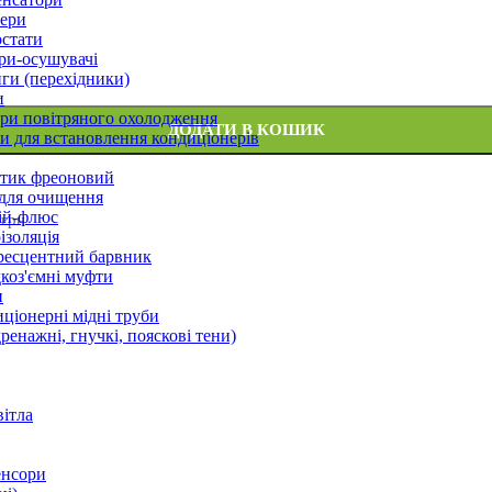
ери
стати
ри-осушувачі
ги (перехідники)
и
ри повітряного охолодження
ДОДАТИ В КОШИК
 для встановлення кондиціонерів
тик фреоновий
 для очищення
ій-флюс
 грн
ізоляція
ресцентний барвник
оз'ємні муфти
и
ціонерні мідні труби
дренажні, гнучкі, пояскові тени)
вітла
енсори