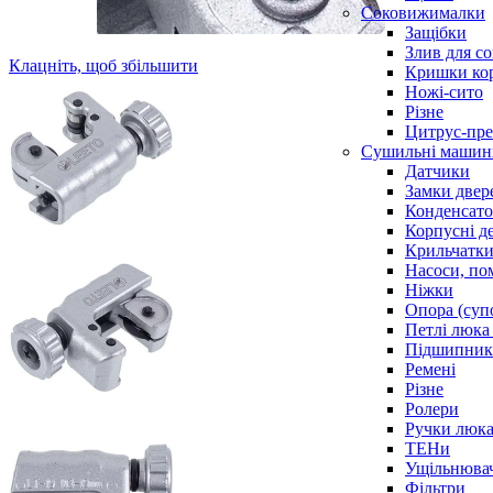
Соковижималки
Защібки
Злив для с
Клацніть, щоб збільшити
Кришки ко
Ножі-сито
Різне
Цитрус-пре
Сушильні машин
Датчики
Замки двер
Конденсат
Корпусні де
Крильчатк
Насоси, по
Ніжки
Опора (суп
Петлі люка 
Підшипни
Ремені
Різне
Ролери
Ручки люка,
ТЕНи
Ущільнювач
Фільтри