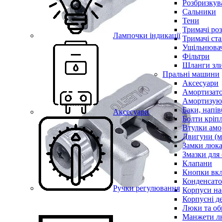
Розбризкува
Сальники
Тени
Тримачі ро
Лампочки індикації
Тримачі ста
Ущільнювач
Фільтри
Шланги зли
Пральні машини
Аксесуари
Амортизат
Амортизуюч
Баки, напів
Аксесуари
Болти кріп
Втулки амо
Двигуни (м
Замки люк
Змазки для
Клапани
Кнопки вкл
Конденсат
Ручки регулювання
Корпуси на
Корпусні де
Люки та об
Манжети л