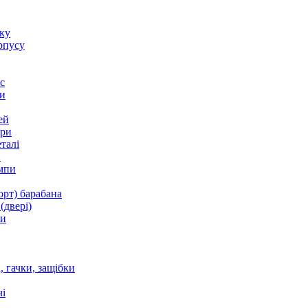
оку
рпусу
с
и
ей
ори
талі
и
мпи
орт) барабана
(двері)
ки
 гачки, защібки
і