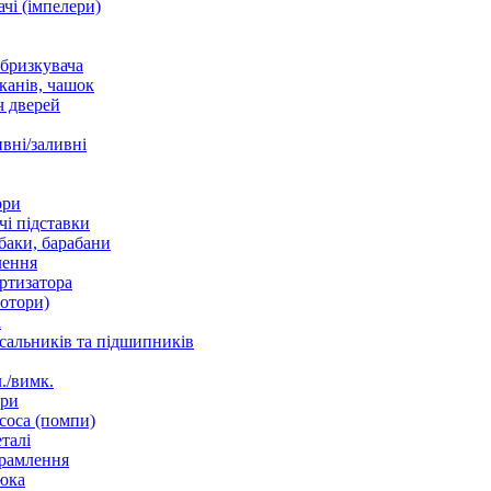
чі (імпелери)
збризкувача
канів, чашок
 дверей
вні/заливні
ори
і підставки
баки, барабани
лення
ртизатора
отори)
а
 сальників та підшипників
./вимк.
ори
соса (помпи)
талі
рамлення
юка