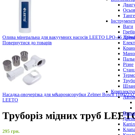
Двигу
Осьов
Танге
Інструмент
Ваги
Гребі
Дрена
Олива мінеральна для вакуумних насосів LEETO LPO-46 330m
Елект
Повернутися до товарів
Крани
Маном
Паль
Різне
Станц
Терм
Трубо
Шлан
Комплекту
Насадка-овочерізка для м&aposясорубки Zelmer Bosch 110022
Авто
LEETO
Труборіз мідних труб LEET
Випар
Дрена
Капіл
Клап
295
грн.
Конд