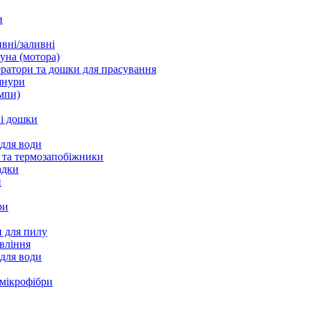
и
вні/заливні
уна (мотора)
ратори та дошки для прасування
шнури
мпи)
і дошки
 для води
 та термозапобіжники
адки
и
ри
 для пилу
вління
 для води
 мікрофібри