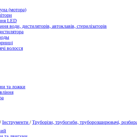
уна (мотора)
нітори
ння LED
ння води, дистиляторів, автоклавів, стерилізаторів
истилятора
воды
юрниці
чі волосся
ани та ложки
вління
ра
/
Інструменти
/
Труборізи, трубогиби, труборозширювачі, розби
вий
и та двигуни