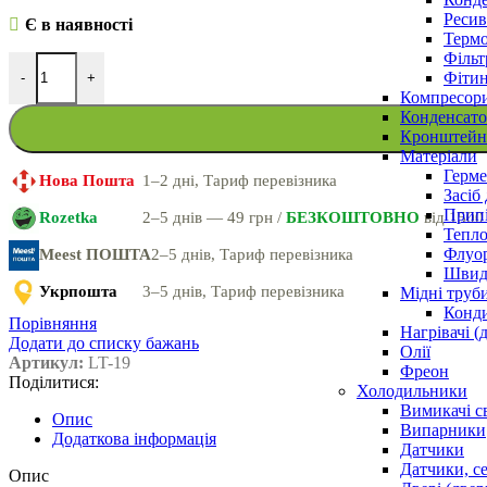
Ресив
Є в наявності
Термо
Фільт
Фітин
-
+
Компресор
Конденсато
Кронштейни
Матеріали
Герме
Нова Пошта
1–2 дні, Тариф перевізника
Засіб
Прип
Rozetka
2–5 днів — 49 грн /
БЕЗКОШТОВНО
від 1500
Тепло
Флуо
Meest ПОШТА
2–5 днів, Тариф перевізника
Швидк
Укрпошта
3–5 днів, Тариф перевізника
Мідні труб
Конди
Порівняння
Нагрівачі (
Додати до списку бажань
Олії
Артикул:
LT-19
Фреон
Поділитися:
Холодильники
Вимикачі с
Опис
Випарники
Додаткова інформація
Датчики
Датчики, с
Опис