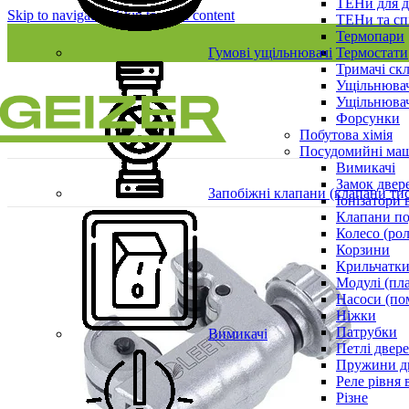
ТЕНи для д
Skip to navigation
Skip to main content
ТЕНи та сп
Термопари
Гумові ущільнювачі
Термостати
Тримачі ск
Ущільнювач
Ущільнювач
Форсунки
Побутова хімія
Посудомийні ма
Вимикачі
Замок двер
Запобіжні клапани (клапани ти
Іонізатори 
Клапани по
Колесо (ро
Корзини
Крильчатки
Модулі (пл
Насоси (по
Ніжки
Патрубки
Вимикачі
Петлі двер
Пружини д
Реле рівня 
Різне