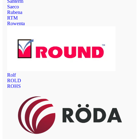
Sahterm
Saeco
Rubena
RTM
Rowenta
Rolf
ROLD
ROHS