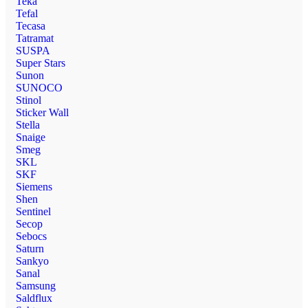
Teka
Tefal
Tecasa
Tatramat
SUSPA
Super Stars
Sunon
SUNOCO
Stinol
Sticker Wall
Stella
Snaige
Smeg
SKL
SKF
Siemens
Shen
Sentinel
Secop
Sebocs
Saturn
Sankyo
Sanal
Samsung
Saldflux