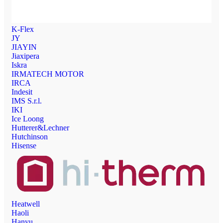
K-Flex
JY
JIAYIN
Jiaxipera
Iskra
IRMATECH MOTOR
IRCA
Indesit
IMS S.r.l.
IKI
Ice Loong
Hutterer&Lechner
Hutchinson
Hisense
Heatwell
Haoli
Hanyu