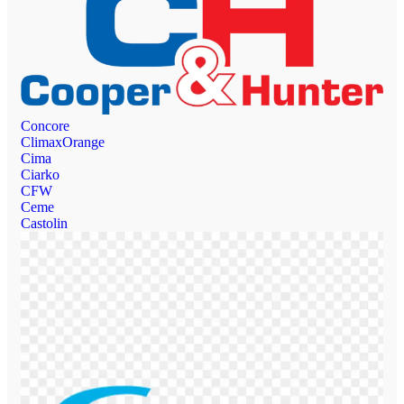
Concore
ClimaxOrange
Cima
Ciarko
CFW
Ceme
Castolin