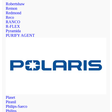
Robertshaw
Remon
Redmond
Reco
RANCO
R-FLEX
Pyramida
PURIFY AGENT
Plaset
Piranil
Philips-Saeco
Philips