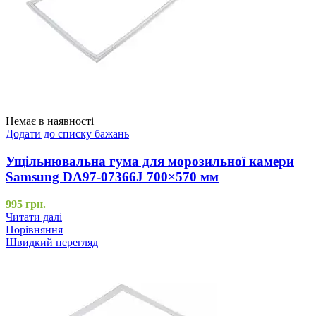
Немає в наявності
Додати до списку бажань
Ущільнювальна гума для морозильної камери
Samsung DA97-07366J 700×570 мм
995
грн.
Читати далі
Порівняння
Швидкий перегляд