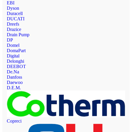
EBI
Dyson
Duracell
DUCATI
Dreefs
Drazice
Drain Pump
DP
Domel
DomaPart
Digital
Delonghi
DEEBOT
De.Na
Danfoss
Daewoo
D.E.M.
Copreci