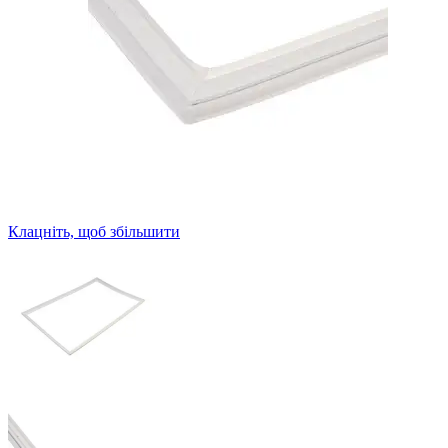
Клацніть, щоб збільшити