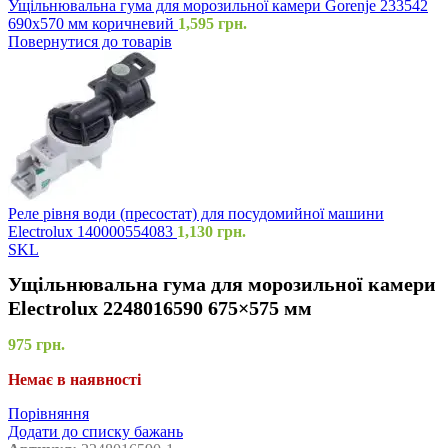
Ущільнювальна гума для морозильної камери Gorenje 233542
690x570 мм коричневий
1,595
грн.
Повернутися до товарів
Реле рівня води (пресостат) для посудомийної машини
Electrolux 140000554083
1,130
грн.
SKL
Ущільнювальна гума для морозильної камери
Electrolux 2248016590 675×575 мм
975
грн.
Немає в наявності
Порівняння
Додати до списку бажань