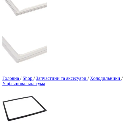
Головна
/
Shop
/
Запчастини та аксесуари
/
Холодильники
/
Ущільнювальна гума