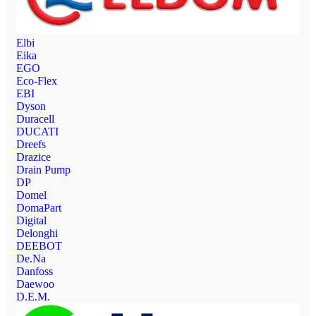
Elbi
Eika
EGO
Eco-Flex
EBI
Dyson
Duracell
DUCATI
Dreefs
Drazice
Drain Pump
DP
Domel
DomaPart
Digital
Delonghi
DEEBOT
De.Na
Danfoss
Daewoo
D.E.M.