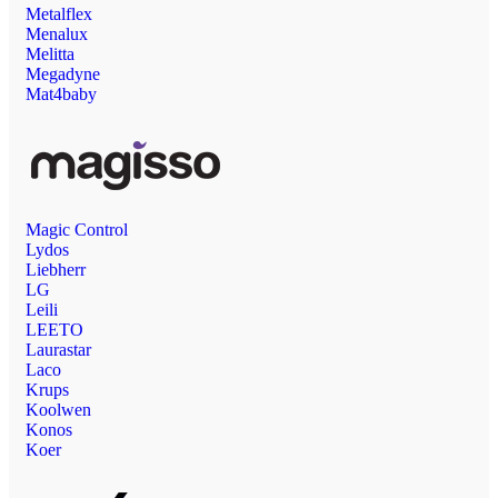
Metalflex
Menalux
Melitta
Megadyne
Mat4baby
Magic Control
Lydos
Liebherr
LG
Leili
LEETO
Laurastar
Laco
Krups
Koolwen
Konos
Koer