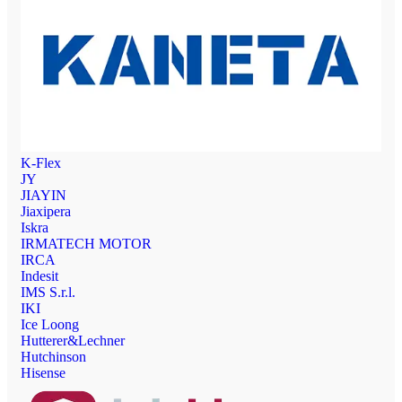
K-Flex
JY
JIAYIN
Jiaxipera
Iskra
IRMATECH MOTOR
IRCA
Indesit
IMS S.r.l.
IKI
Ice Loong
Hutterer&Lechner
Hutchinson
Hisense