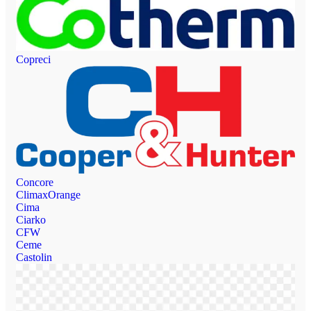
Copreci
Concore
ClimaxOrange
Cima
Ciarko
CFW
Ceme
Castolin