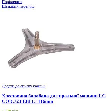
Порівняння
Швидкий перегляд
Додати до списку бажань
Хрестовина барабана для пральної машини LG
COD.723 EBI L=116mm
1,170
грн.