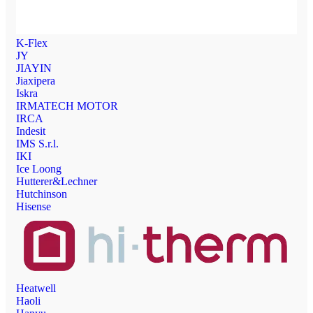
K-Flex
JY
JIAYIN
Jiaxipera
Iskra
IRMATECH MOTOR
IRCA
Indesit
IMS S.r.l.
IKI
Ice Loong
Hutterer&Lechner
Hutchinson
Hisense
Heatwell
Haoli