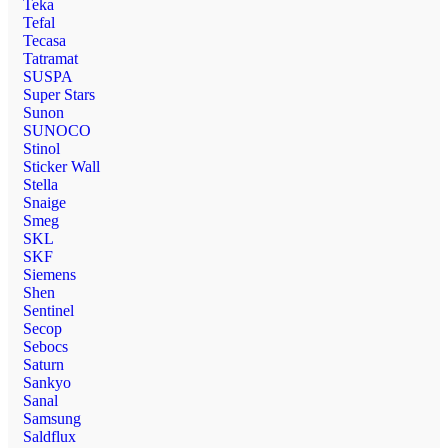
Teka
Tefal
Tecasa
Tatramat
SUSPA
Super Stars
Sunon
SUNOCO
Stinol
Sticker Wall
Stella
Snaige
Smeg
SKL
SKF
Siemens
Shen
Sentinel
Secop
Sebocs
Saturn
Sankyo
Sanal
Samsung
Saldflux