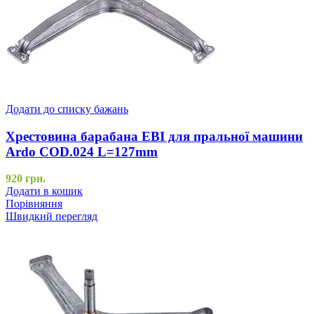
Додати до списку бажань
Хрестовина барабана EBI для пральної машини
Ardo COD.024 L=127mm
920
грн.
Додати в кошик
Порівняння
Швидкий перегляд