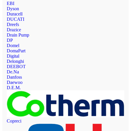
EBI
Dyson
Duracell
DUCATI
Dreefs
Drazice
Drain Pump
DP
Domel
DomaPart
Digital
Delonghi
DEEBOT
De.Na
Danfoss
Daewoo
D.E.M.
Copreci