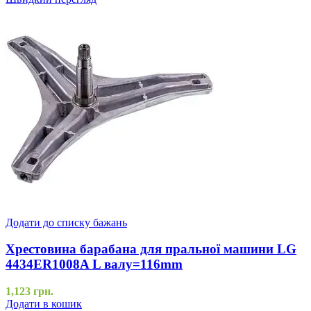
Додати до списку бажань
Хрестовина барабана для пральної машини LG
4434ER1008A L валу=116mm
1,123
грн.
Додати в кошик