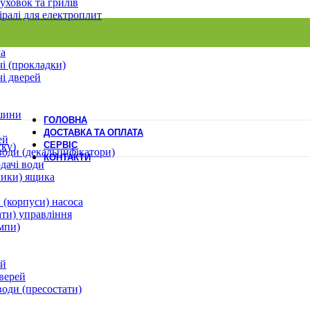
уховок та грилів
іралі для електроплит
ла
і (прокладки)
і дверей
шини
ГОЛОВНА
ДОСТАВКА ТА ОПЛАТА
ей
СЕРВІС
ску)
води (декальцифікатори)
КОНТАКТИ
дачі води
лики) ящика
 (корпуси) насоса
ати) управління
мпи)
ей
верей
води (пресостати)