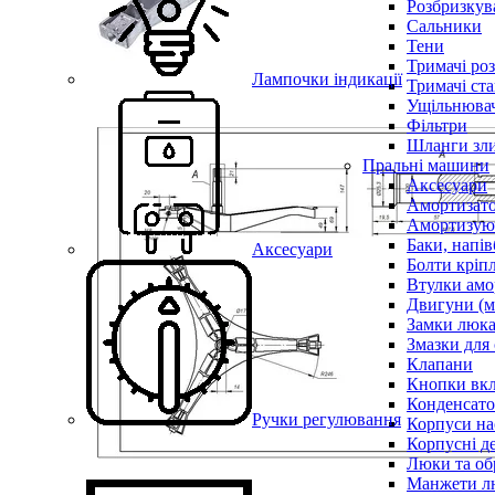
Розбризкува
Сальники
Тени
Тримачі ро
Лампочки індикації
Тримачі ста
Ущільнювач
Фільтри
Шланги зли
Пральні машини
Аксесуари
Амортизат
Амортизуюч
Баки, напів
Аксесуари
Болти кріп
Втулки амо
Двигуни (м
Замки люк
Змазки для
Клапани
Кнопки вкл
Конденсат
Ручки регулювання
Корпуси на
Корпусні де
Люки та об
Манжети л