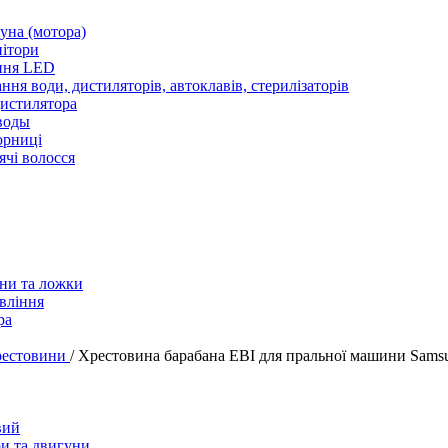
уна (мотора)
нітори
ння LED
ння води, дистиляторів, автоклавів, стерилізаторів
истилятора
воды
юрниці
чі волосся
ани та ложки
вління
ра
естовини
/
Хрестовина барабана EBI для пральної машини Sa
вий
и та двигуни