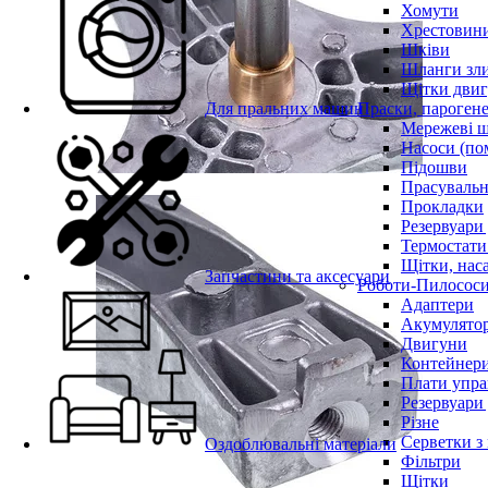
Хомути
Хрестовин
Шківи
Шланги зли
Щітки двиг
Для пральних машин
Праски, парогене
Мережеві 
Насоси (по
Підошви
Прасувальн
Прокладки
Резервуари
Термостати
Щітки, нас
Запчастини та аксесуари
Роботи-Пилосос
Адаптери
Акумулято
Двигуни
Контейнери
Плати упра
Резервуари
Різне
Серветки з
Оздоблювальні матеріали
Фільтри
Щітки