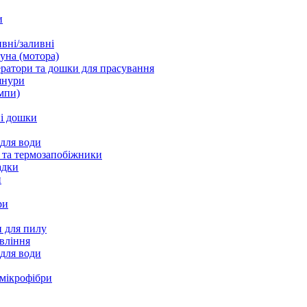
и
вні/заливні
уна (мотора)
ратори та дошки для прасування
шнури
мпи)
і дошки
 для води
 та термозапобіжники
адки
и
ри
 для пилу
вління
 для води
 мікрофібри