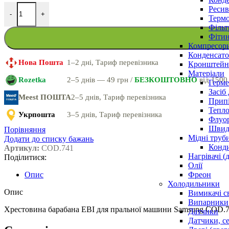
Ресив
-
+
Термо
Фільт
Фітин
Компресор
Конденсато
Нова Пошта
1–2 дні, Тариф перевізника
Кронштейни
Матеріали
Rozetka
2–5 днів — 49 грн /
БЕЗКОШТОВНО
від 1500
Герме
Засіб
Meest ПОШТА
2–5 днів, Тариф перевізника
Прип
Тепло
Укрпошта
3–5 днів, Тариф перевізника
Флуо
Швидк
Порівняння
Мідні труб
Додати до списку бажань
Конди
Артикул:
COD.741
Нагрівачі (
Поділитися:
Олії
Фреон
Опис
Холодильники
Опис
Вимикачі с
Випарники
Хрестовина барабана EBI для пральної машини Samsung COD
Датчики
Датчики, с