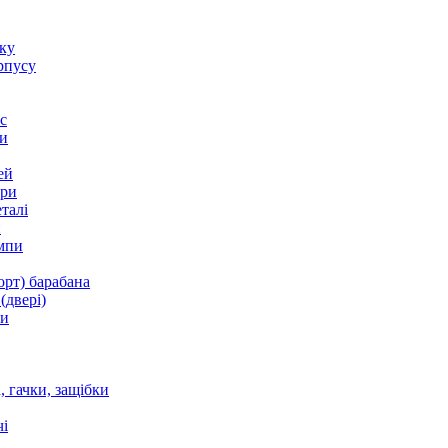
оку
рпусу
с
и
ей
ори
талі
и
мпи
орт) барабана
(двері)
ки
 гачки, защібки
і