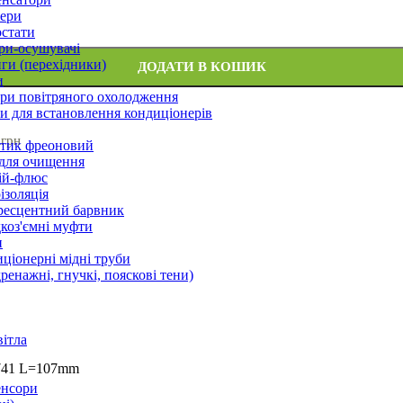
ери
стати
ри-осушувачі
ги (перехідники)
ДОДАТИ В КОШИК
и
ри повітряного охолодження
 для встановлення кондиціонерів
 грн
тик фреоновий
 для очищення
ій-флюс
ізоляція
ресцентний барвник
оз'ємні муфти
и
ціонерні мідні труби
дренажні, гнучкі, пояскові тени)
вітла
.741 L=107mm
енсори