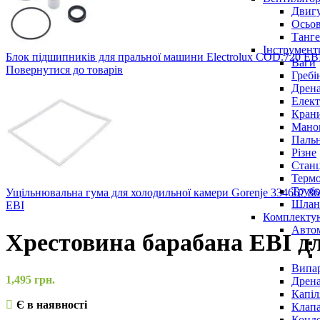
Двигу
Осьов
Танге
Інструмент
Блок підшипників для пральної машини Electrolux COD.720 EBI 
Ваги
Повернутися до товарів
Гребі
Дрена
Елект
Крани
Маном
Паль
Різне
Станц
Терм
Трубо
Ущільнювальна гума для холодильної камери Gorenje 334667 8
Шлан
EBI
Комплекту
Авто
Хрестовина барабана EBI 
Випар
1,495
грн.
Дрена
Капіл
Є в наявності
Клап
Конд