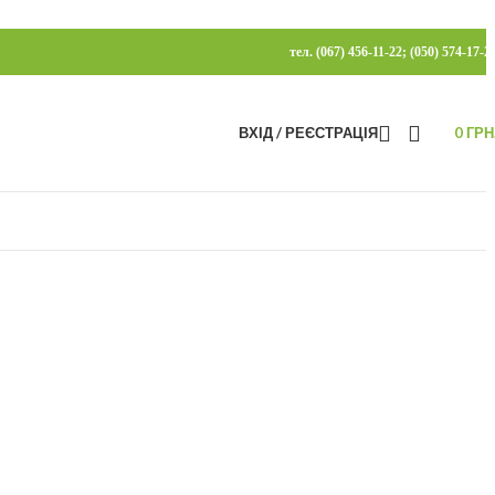
тел. (067) 456-11-22; (050) 574-17-2
ВХІД / РЕЄСТРАЦІЯ
0
ГРН