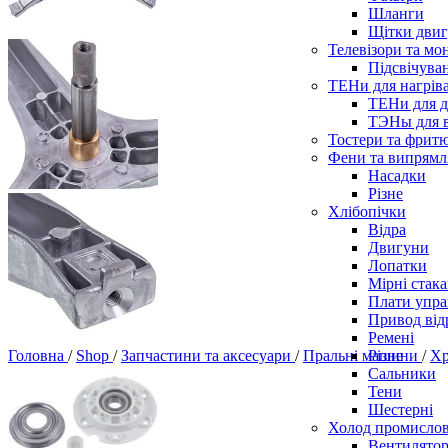
Шланги
Щітки двиг
Телевізори та мо
Підсвічува
ТЕНи для нагріва
ТЕНи для д
ТЭНы для 
Тостери та фрит
Фени та випрямля
Насадки
Різне
Хлібопічки
Відра
Двигуни
Лопатки
Мірні стак
Плати упра
Привод від
Ремені
Різне
Головна
/
Shop
/
Запчастини та аксесуари
/
Пральні машини
/
Хр
Сальники
Тени
Шестерні
Холод промисло
Вентилятор