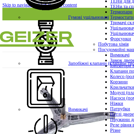
ТЕНи для д
Skip to navigation
Skip to main content
ТЕНи та сп
Термопари
Гумові ущільнювачі
Термостати
Тримачі ск
Ущільнювач
Ущільнювач
Форсунки
Побутова хімія
Посудомийні ма
Вимикачі
Замок двер
Запобіжні клапани (клапани ти
Іонізатори 
Клапани по
Колесо (ро
Корзини
Крильчатки
Модулі (пл
Насоси (по
Ніжки
Патрубки
Вимикачі
Петлі двер
Пружини д
Реле рівня 
Різне