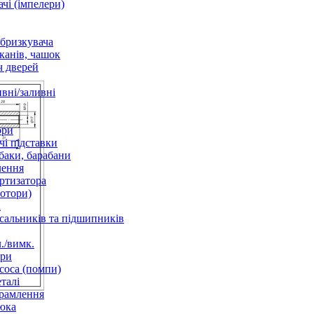
чі (імпелери)
збризкувача
канів, чашок
 дверей
вні/заливні
ори
і підставки
баки, барабани
лення
ртизатора
отори)
а
 сальників та підшипників
./вимк.
ори
соса (помпи)
талі
рамлення
юка