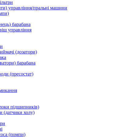
ільтри
ати) управління/пральні машини
мпи)
нець) барабана
віш управління
ки
ймачі (дозатори)
ака
ватори) барабана
води (пресостат)
микання
локи підшипників)
и (датчики холу)
ори
і
соса (помпи)