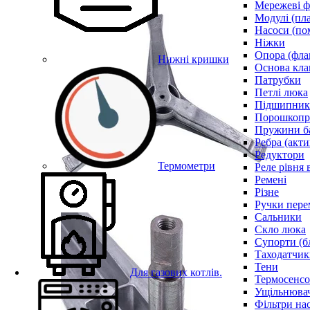
Мережеві ф
Модулі (пл
Насоси (по
Ніжки
Опора (фла
Нижні кришки
Основа кла
Патрубки
Петлі люка
Підшипни
Порошкопри
Пружини б
Ребра (акти
Редуктори
Термометри
Реле рівня 
Ремені
Різне
Ручки пере
Сальники
Скло люка
Супорти (б
Таходатчик
Тени
Для газових котлів.
Термосенс
Ущільнювач
Фільтри на