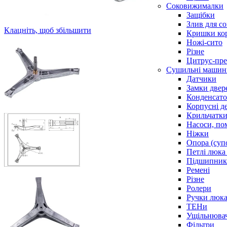
Соковижималки
Защібки
Злив для с
Клацніть, щоб збільшити
Кришки ко
Ножі-сито
Різне
Цитрус-пре
Сушильні машин
Датчики
Замки двер
Конденсат
Корпусні де
Крильчатк
Насоси, по
Ніжки
Опора (суп
Петлі люка 
Підшипни
Ремені
Різне
Ролери
Ручки люка,
ТЕНи
Ущільнювач
Фільтри