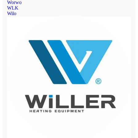
Worwo
WLK
Wilo