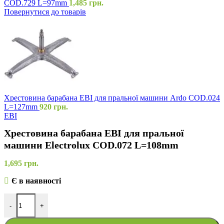
COD.729 L=97mm
1,485
грн.
Повернутися до товарів
Хрестовина барабана EBI для пральної машини Ardo COD.024
L=127mm
920
грн.
EBI
Хрестовина барабана EBI для пральної
машини Electrolux COD.072 L=108mm
1,695
грн.
Є в наявності
-
+