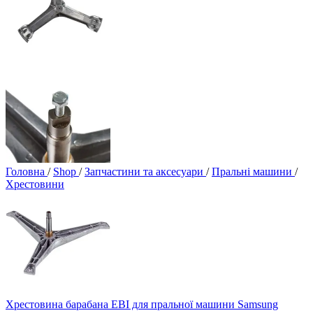
Головна
/
Shop
/
Запчастини та аксесуари
/
Пральні машини
/
Хрестовини
Хрестовина барабана EBI для пральної машини Samsung