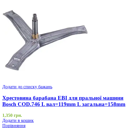
Додати до списку бажань
Хрестовина барабана EBI для пральної машини
Bosch COD.746 L вал=119mm L загальна=158mm
1,350
грн.
Додати в кошик
Порівняння