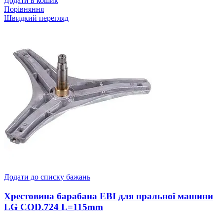
Додати в кошик
Порівняння
Швидкий перегляд
Додати до списку бажань
Хрестовина барабана EBI для пральної машини
LG COD.724 L=115mm