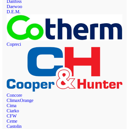
Danfoss
Daewoo
D.E.M.
Copreci
Concore
ClimaxOrange
Cima
Ciarko
CFW
Ceme
Castolin