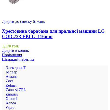
Додати до списку бажань
Хрестовина барабана для пральної машини LG
COD.723 EBI L=116mm
1,170
грн.
Додати в кошик
Порівняння
Швидкий перегляд
Электрон-Т
Белвар
Атлант
Zoer
Zelmer
Zanussi ZEL
Zanussi
Xiaomi
Xanda
Wpro