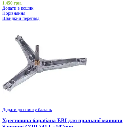
1,450
грн.
Додати в кошик
Порівняння
Швидкий перегляд
Додати до списку бажань
Хрестовина барабана EBI для пральної машини
Samsung COD.741 L=107mm