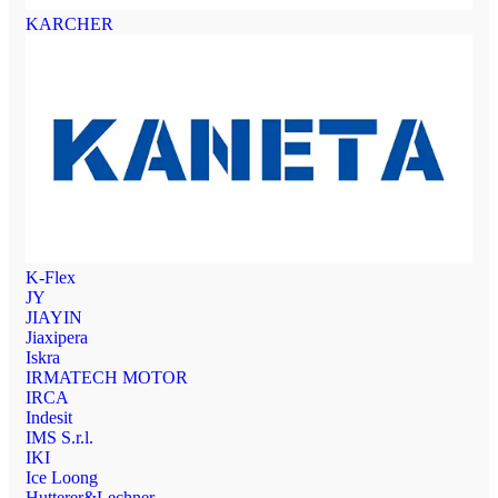
KARCHER
K-Flex
JY
JIAYIN
Jiaxipera
Iskra
IRMATECH MOTOR
IRCA
Indesit
IMS S.r.l.
IKI
Ice Loong
Hutterer&Lechner