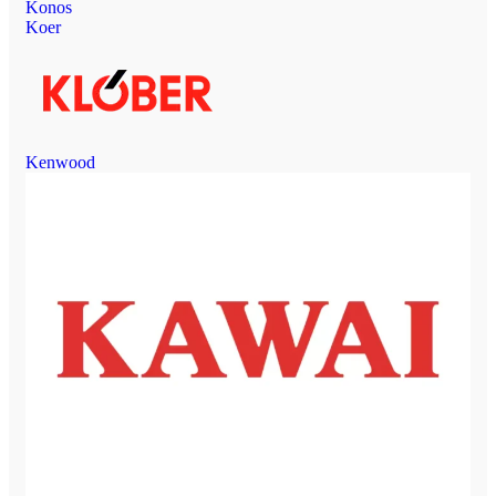
Konos
Koer
Kenwood