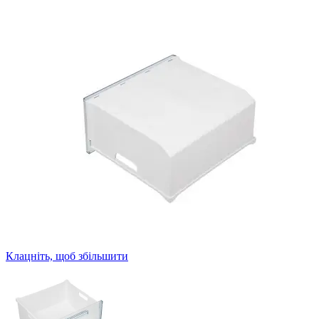
Клацніть, щоб збільшити