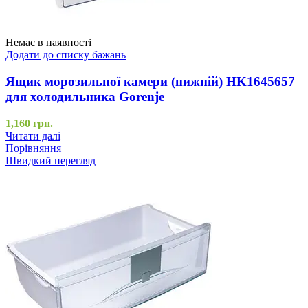
Немає в наявності
Додати до списку бажань
Ящик морозильної камери (нижній) HK1645657
для холодильника Gorenje
1,160
грн.
Читати далі
Порівняння
Швидкий перегляд