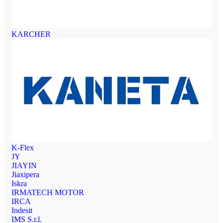
KARCHER
K-Flex
JY
JIAYIN
Jiaxipera
Iskra
IRMATECH MOTOR
IRCA
Indesit
IMS S.r.l.