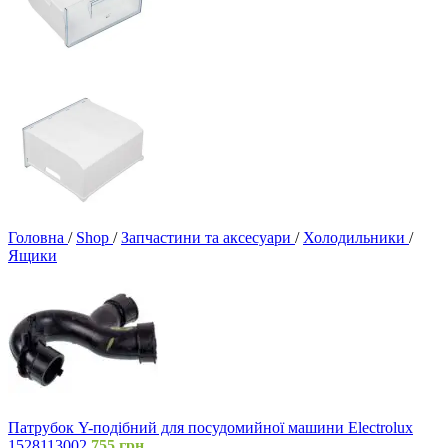
Головна
/
Shop
/
Запчастини та аксесуари
/
Холодильники
/
Ящики
Патрубок Y-подібний для посудомийної машини Electrolux
1528113002
755
грн.