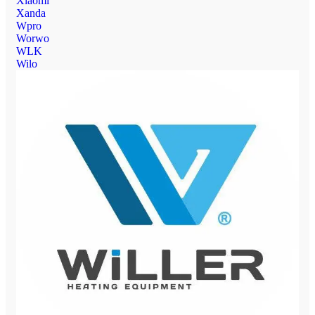
Xiaomi
Xanda
Wpro
Worwo
WLK
Wilo