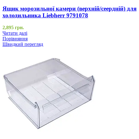
Ящик морозильної камери (верхній/сеердній) для
холодильника Liebherr 9791078
2,895
грн.
Читати далі
Порівняння
Швидкий перегляд