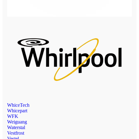
WhiceTech
Whicepart
WFK
Weiguang
Waterstal
Vestfrost
Vestel