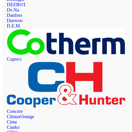
DEEBOT
De.Na
Danfoss
Daewoo
D.E.M.
Copreci
Concore
ClimaxOrange
Cima
Ciarko