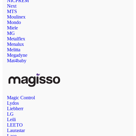
NICPREM
Next
MTS
Moulinex
Mondo
Miele
MG
Metalflex
Menalux
Melitta
Megadyne
Mat4baby
Magic Control
Lydos
Liebherr
LG
Leili
LEETO
Laurastar
Laco