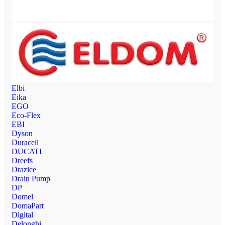
Elbi
Eika
EGO
Eco-Flex
EBI
Dyson
Duracell
DUCATI
Dreefs
Drazice
Drain Pump
DP
Domel
DomaPart
Digital
Delonghi