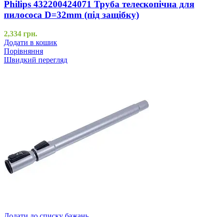
Philips 432200424071 Труба телескопічна для
пилососа D=32mm (під защібку)
2,334
грн.
Додати в кошик
Порівняння
Швидкий перегляд
Додати до списку бажань