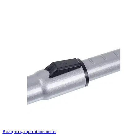
Клацніть, щоб збільшити