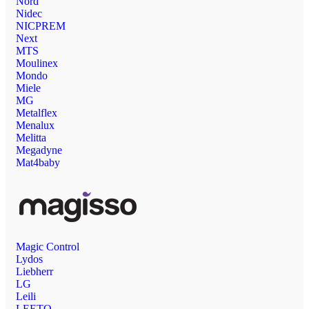
Nord
Nidec
NICPREM
Next
MTS
Moulinex
Mondo
Miele
MG
Metalflex
Menalux
Melitta
Megadyne
Mat4baby
Magic Control
Lydos
Liebherr
LG
Leili
LEETO