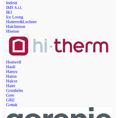
Indesit
IMS S.r.l.
IKI
Ice Loong
Hutterer&Lechner
Hutchinson
Hisense
Heatwell
Haoli
Hanyu
Hansa
Halcor
Haier
Grunhelm
Gree
GRE
Gottak