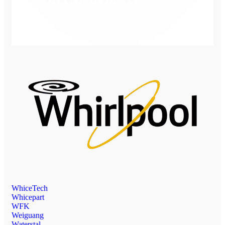
WhiceTech
Whicepart
WFK
Weiguang
Waterstal