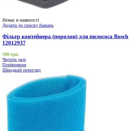
Немає в наявності
Додати до списку бажань
Фільтр контейнера (поролон) для пилососа Bosch
12012937
590
грн.
Читати далі
Порівняння
Швидкий перегляд