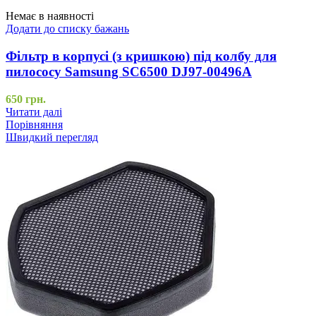
Немає в наявності
Додати до списку бажань
Фільтр в корпусі (з кришкою) під колбу для
пилососу Samsung SC6500 DJ97-00496A
650
грн.
Читати далі
Порівняння
Швидкий перегляд