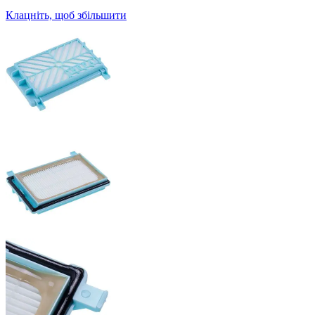
Клацніть, щоб збільшити