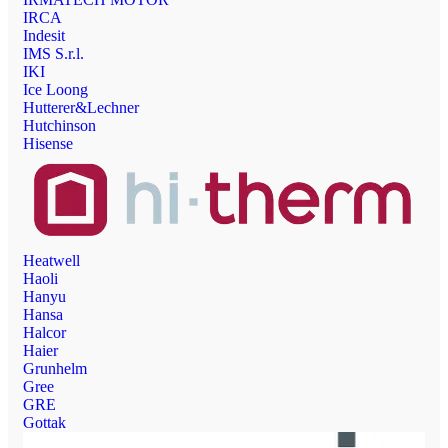
IRCA
Indesit
IMS S.r.l.
IKI
Ice Loong
Hutterer&Lechner
Hutchinson
Hisense
Heatwell
Haoli
Hanyu
Hansa
Halcor
Haier
Grunhelm
Gree
GRE
Gottak