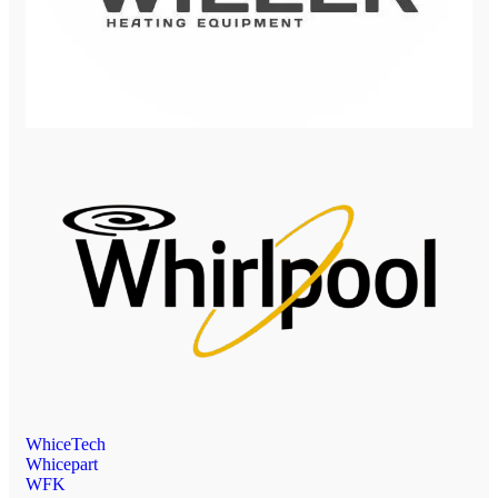
WhiceTech
Whicepart
WFK