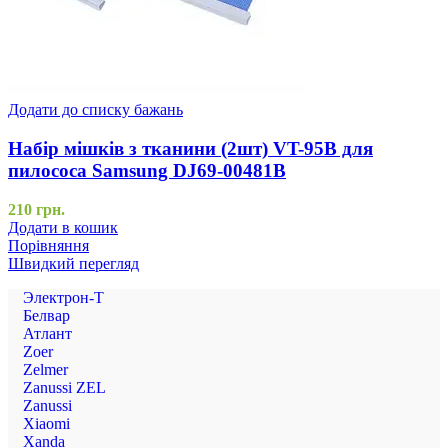
Додати до списку бажань
Набір мішків з тканини (2шт) VT-95B для
пилососа Samsung DJ69-00481B
210
грн.
Додати в кошик
Порівняння
Швидкий перегляд
Электрон-Т
Белвар
Атлант
Zoer
Zelmer
Zanussi ZEL
Zanussi
Xiaomi
Xanda