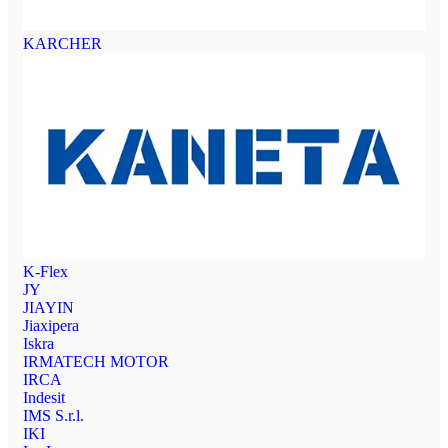
KARCHER
K-Flex
JY
JIAYIN
Jiaxipera
Iskra
IRMATECH MOTOR
IRCA
Indesit
IMS S.r.l.
IKI