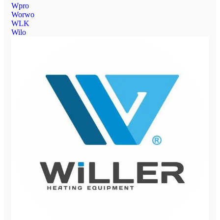
Wpro
Worwo
WLK
Wilo