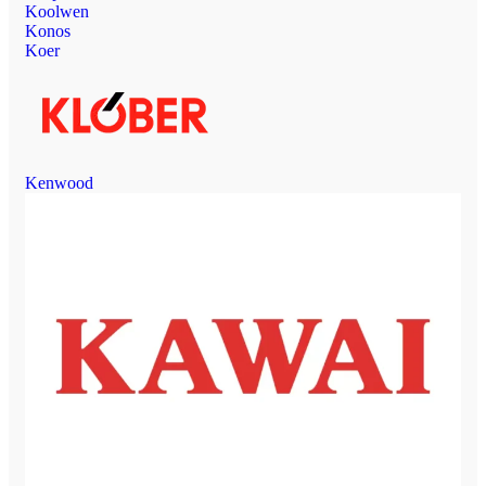
Koolwen
Konos
Koer
Kenwood