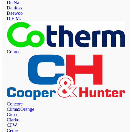
De.Na
Danfoss
Daewoo
D.E.M.
Copreci
Concore
ClimaxOrange
Cima
Ciarko
CFW
Ceme