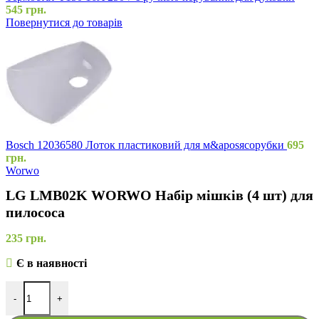
545
грн.
Повернутися до товарів
Bosch 12036580 Лоток пластиковий для м&aposясорубки
695
грн.
Worwo
LG LMB02K WORWO Набір мішків (4 шт) для
пилососа
235
грн.
Є в наявності
-
+