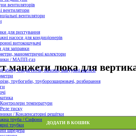
ни вентиляторів
і вентилятори
нціальні вентилятори
и
нки для рихтування
жні насоси для кондиціонерів
ронні витокошукачі
 для заправки
етри, манометричні колектори
ники / МАПП-газ
мут манжети люка для вертик
ії збору хладагентів, балони, вакуумні насоси
ометри
різи, трубогиби, труборозширювачі, розбирання
ги
ючі
матика
Контролери температури
Реле тиску
ники / Конденсаторні решітки
жна труба / Сифони
ДОДАТИ В КОШИК
ярні трубки
ани шредера
енсатори