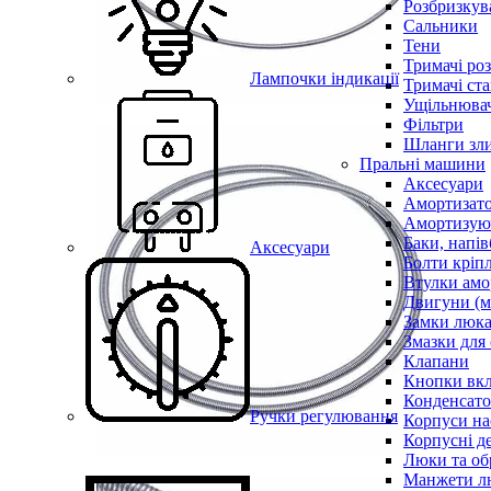
Розбризкува
Сальники
Тени
Тримачі ро
Лампочки індикації
Тримачі ста
Ущільнювач
Фільтри
Шланги зли
Пральні машини
Аксесуари
Амортизат
Амортизуюч
Баки, напів
Аксесуари
Болти кріп
Втулки амо
Двигуни (м
Замки люк
Змазки для
Клапани
Кнопки вкл
Конденсат
Ручки регулювання
Корпуси на
Корпусні де
Люки та об
Манжети л