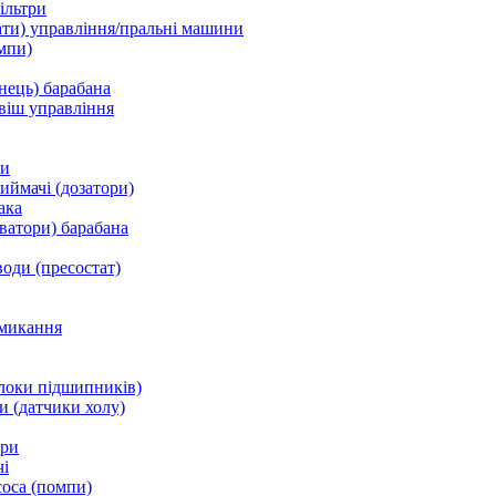
ільтри
ати) управління/пральні машини
мпи)
нець) барабана
віш управління
ки
ймачі (дозатори)
ака
ватори) барабана
води (пресостат)
микання
локи підшипників)
и (датчики холу)
ори
і
соса (помпи)