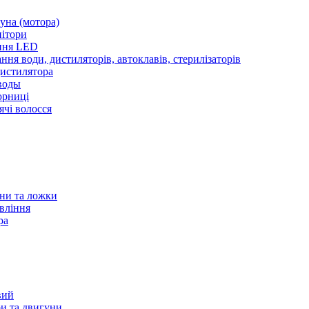
уна (мотора)
нітори
ння LED
ння води, дистиляторів, автоклавів, стерилізаторів
истилятора
воды
юрниці
чі волосся
ани та ложки
вління
ра
вий
и та двигуни