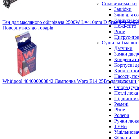
Соковижималки
Защібки
Злив для с
Кришки ко
Тен для масляного обігрівача 2500W L=410mm D різьби=1 1/4
Ножі-сито
Повернутися до товарів
Різне
Цитрус-пре
Сушильні машин
Датчики
Замки двер
Конденсат
Корпусні де
Крильчатк
Насоси, по
Whirlpool 484000008842 Лампочка Wpro E14 25Вт для духовки
Ніжки
Опора (суп
Петлі люка 
Підшипни
Ремені
Різне
Ролери
Ручки люка,
ТЕНи
Ущільнювач
Фільтри