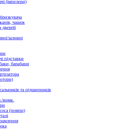
чі (імпелери)
збризкувача
канів, чашок
 дверей
вні/заливні
ори
і підставки
баки, барабани
лення
ртизатора
отори)
а
 сальників та підшипників
./вимк.
ори
соса (помпи)
талі
рамлення
юка