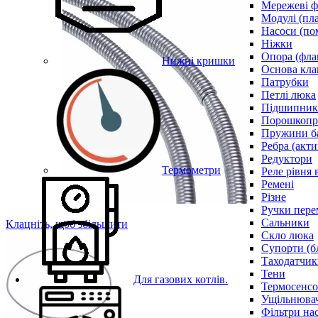
Мережеві ф
Модулі (пл
Насоси (по
Ніжки
Опора (фла
Нижні кришки
Основа кла
Патрубки
Петлі люка
Підшипни
Порошкопри
Пружини б
Ребра (акти
Редуктори
Термометри
Реле рівня 
Ремені
Різне
Ручки пере
Сальники
Клацніть, щоб збільшити
Скло люка
Супорти (б
Таходатчик
Тени
Для газових котлів.
Термосенс
Ущільнювач
Фільтри на