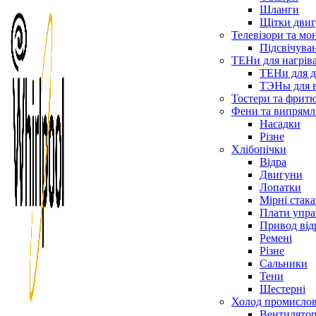
Шланги
Щітки двиг
Телевізори та мо
Підсвічува
ТЕНи для нагріва
ТЕНи для д
ТЭНы для 
Тостери та фрит
Фени та випрямля
Насадки
Різне
Хлібопічки
Відра
Двигуни
Лопатки
Мірні стак
Плати упра
Привод від
Ремені
Різне
Сальники
Тени
Шестерні
Холод промисло
Вентилятор