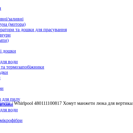
и
вні/заливні
уна (мотора)
ратори та дошки для прасування
шнури
мпи)
і дошки
 для води
 та термозапобіжники
адки
и
ри
 для пилу
омути
/
Whirlpool 480111100817 Хомут манжети люка для вертика
вління
 для води
 мікрофібри