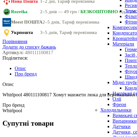
Нова Пошта
1–2 дні, Тариф перевізника
Ресив
Термо
Rozetka
2–5 днів — 49 грн /
БЕЗКОШТОВНО
від 1500
Фільт
Фітин
Meest ПОШТА
2–5 днів, Тариф перевізника
Компресор
Укрпошта
3–5 днів, Тариф перевізника
Конденсато
Кронштейни
Порівняння
Матеріали
Додати до списку бажань
Герме
Артикул:
480111100817
Засіб
Поділитися:
Прип
Тепло
Опис
Флуо
Про бренд
Швидк
Мідні труб
Опис
Конди
Нагрівачі (
Whirlpool 480111100817 Хомут манжети люка для вертикальної
Олії
Фреон
Про бренд
Холодильники
Whirlpool
Вимикачі с
Випарники
Супутні товари
Датчики
Датчики, с