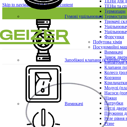
ТЕНи для д
Skip to navigation
Skip to main content
ТЕНи та сп
Термопари
Гумові ущільнювачі
Термостати
Тримачі ск
Ущільнювач
Ущільнювач
Форсунки
Побутова хімія
Посудомийні ма
Вимикачі
Замок двер
Запобіжні клапани (клапани ти
Іонізатори 
Клапани по
Колесо (ро
Корзини
Крильчатки
Модулі (пл
Насоси (по
Ніжки
Патрубки
Вимикачі
Петлі двер
Пружини д
Реле рівня 
Різне