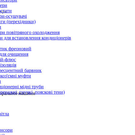
ери
стати
 грн
ри-осушувачі
ги (перехідники)
и
ри повітряного охолодження
 для встановлення кондиціонерів
тик фреоновий
 для очищення
ій-флюс
ізоляція
ресцентний барвник
оз'ємні муфти
и
ціонерні мідні труби
дренажні, гнучкі, пояскові тени)
 пральної машини
вітла
енсори