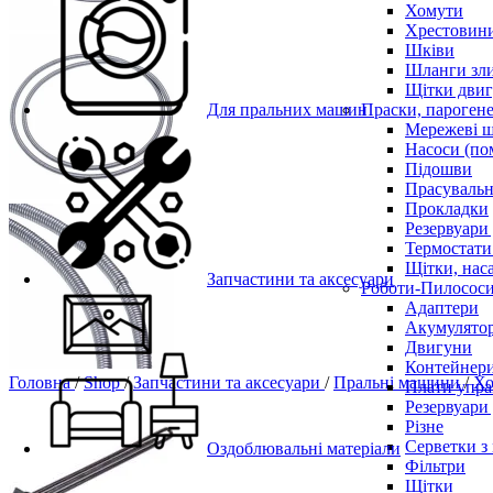
Хомути
Хрестовин
Шківи
Шланги зли
Щітки двиг
Для пральних машин
Праски, парогене
Мережеві 
Насоси (по
Підошви
Прасувальн
Прокладки
Резервуари
Термостати
Щітки, нас
Запчастини та аксесуари
Роботи-Пилосос
Адаптери
Акумулято
Двигуни
Контейнери
Головна
/
Shop
/
Запчастини та аксесуари
/
Пральні машини
/
Х
Плати упра
Резервуари
Різне
Серветки з
Оздоблювальні матеріали
Фільтри
Щітки