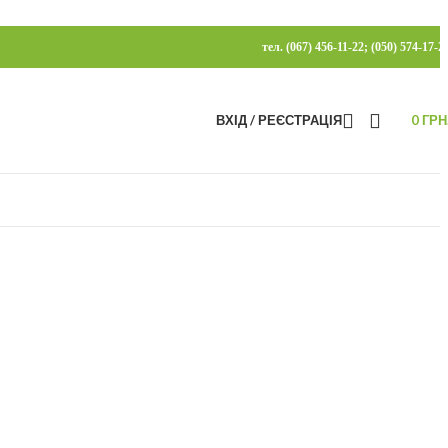
тел. (067) 456-11-22; (050) 574-17-2
ВХІД / РЕЄСТРАЦІЯ
0
ГРН