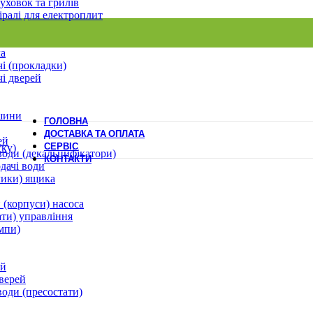
уховок та грилів
іралі для електроплит
ла
і (прокладки)
і дверей
шини
ГОЛОВНА
ДОСТАВКА ТА ОПЛАТА
ей
СЕРВІС
ску)
води (декальцифікатори)
КОНТАКТИ
дачі води
лики) ящика
 (корпуси) насоса
ати) управління
мпи)
ей
верей
води (пресостати)